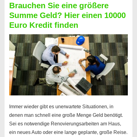
Brauchen Sie eine größere
Geht
Summe Geld? Hier einen 10000
das
Euro Kredit finden
überhaupt?
Na
klar!
Immer wieder gibt es unerwartete Situationen, in
denen man schnell eine große Menge Geld benötigt.
Sei es notwendige Renovierungsarbeiten am Haus,
ein neues Auto oder eine lange geplante, große Reise.