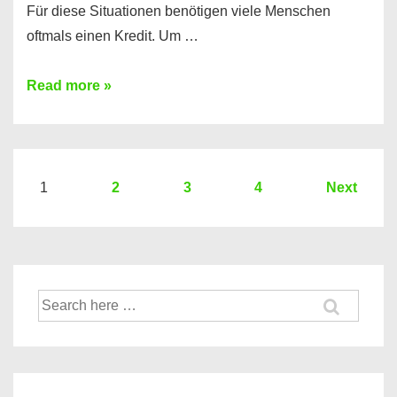
Für diese Situationen benötigen viele Menschen
oftmals einen Kredit. Um …
Brauchen
Read more »
Sie
eine
größere
Summe
Seitennummerierung
1
2
3
4
Next
Geld?
der
Hier
Beiträge
einen
10000
Suche
Euro
nach:
Kredit
finden