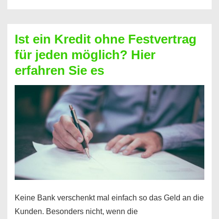
ohne
Schufa
–
Ist ein Kredit ohne Festvertrag
Prepaid
für jeden möglich? Hier
ist
erfahren Sie es
nicht
nur
für
Ihr
Handy
möglich!
Keine Bank verschenkt mal einfach so das Geld an die
Kunden. Besonders nicht, wenn die