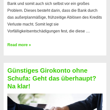
Bank und somit auch sich selbst vor ein großes
Problem. Dieses besteht darin, dass die Bank durch
das außerplanmäßige, frühzeitige Ablösen des Kredits
Verluste macht. Somit legt sie
Vorfälligkeitsentschädigungen fest, die diese …
Kredit
Read more »
vorzeitig
ablösen
und
Günstiges Girokonto ohne
dabei
Schufa: Geht das überhaupt?
profitieren
Na klar!
–
So
funktioniert’s