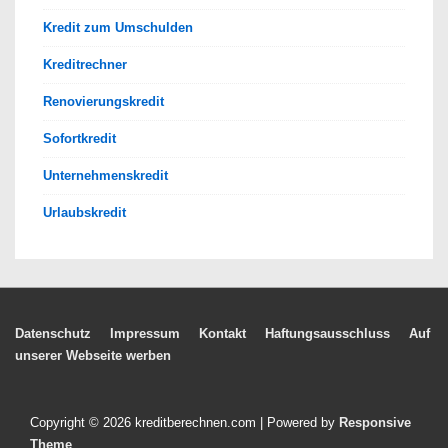
Kredit zum Umschulden
Kreditrechner
Renovierungskredit
Sofortkredit
Unternehmenskredit
Urlaubskredit
Footer-
Datenschutz
Impressum
Kontakt
Haftungsausschluss
Auf
unserer Webseite werben
Menü
Copyright © 2026
kreditberechnen.com
| Powered by
Responsive
Theme