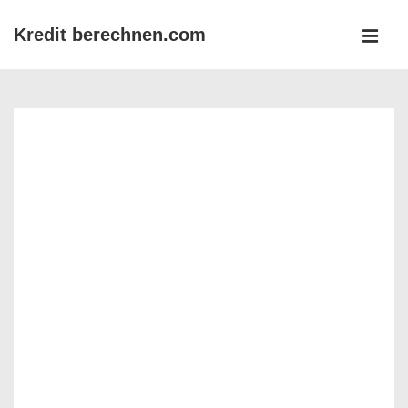
↓
Kredit berechnen.com
Zum
MEN
Inhalt
Main
Navigation