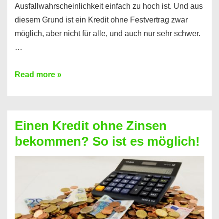
Ausfallwahrscheinlichkeit einfach zu hoch ist. Und aus
diesem Grund ist ein Kredit ohne Festvertrag zwar
möglich, aber nicht für alle, und auch nur sehr schwer.
…
Ist
Read more »
ein
Kredit
ohne
Einen Kredit ohne Zinsen
Festvertrag
bekommen? So ist es möglich!
für
jeden
möglich?
Hier
erfahren
Sie