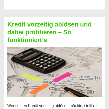
einfach
Zinsen
beim
Kredit vorzeitig ablösen und
Kredit
dabei profitieren – So
berechnen
funktioniert’s
–
Mit
diesen
Regeln!
Wer seinen Kredit vorzeitig ablösen möchte, stellt die