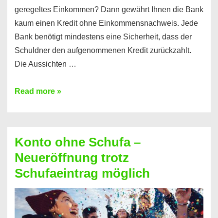
geregeltes Einkommen? Dann gewährt Ihnen die Bank
kaum einen Kredit ohne Einkommensnachweis. Jede
Bank benötigt mindestens eine Sicherheit, dass der
Schuldner den aufgenommenen Kredit zurückzahlt.
Die Aussichten …
Mit
Read more »
diesen
Möglichkeiten
erhalten
Konto ohne Schufa –
Sie
Neueröffnung trotz
einen
Schufaeintrag möglich
Kredit
ohne
Einkommensnachweis