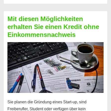
Der
Kredit
Mit diesen Möglichkeiten
für
erhalten Sie einen Kredit ohne
schnelle
Einkommensnachweis
Durchstarter
Sie planen die Gründung eines Start-up, sind
Freiberufler, Student oder verfügen über kein