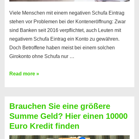
Viele Menschen mit einem negativen Schufa Eintrag
stehen vor Problemen bei der Konteneröffnung: Zwar
sind Banken seit 2016 verpflichtet, auch Leuten mit
negativem Schufa Eintrag ein Konto zu gewähren.
Doch Betroffene haben meist bei einem solchen
Girokonto ohne Schufa nur …
Günstiges
Read more »
Girokonto
ohne
Schufa:
Brauchen Sie eine größere
Geht
Summe Geld? Hier einen 10000
das
Euro Kredit finden
überhaupt?
Na