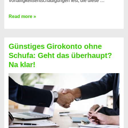
Vorfälligkeitsentschädigungen fest, die diese …
Kredit
Read more »
vorzeitig
ablösen
und
Günstiges Girokonto ohne
dabei
Schufa: Geht das überhaupt?
profitieren
Na klar!
–
So
funktioniert’s