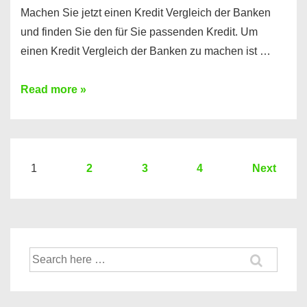
Machen Sie jetzt einen Kredit Vergleich der Banken
und finden Sie den für Sie passenden Kredit. Um
einen Kredit Vergleich der Banken zu machen ist …
Sie
Read more »
brauchen
einen
Kredit?
Hier
Seitennummerierung
1
2
3
4
Next
ein
der
Kredit
Beiträge
Vergleich
der
Suche
Banken
nach: