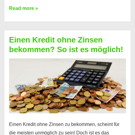
Ist
Read more »
ein
Kredit
ohne
Einen Kredit ohne Zinsen
Festvertrag
bekommen? So ist es möglich!
für
jeden
möglich?
Hier
erfahren
Sie
es
Einen Kredit ohne Zinsen zu bekommen, scheint für
die meisten unmöglich zu sein! Doch ist es das