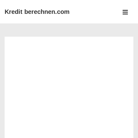
↓
Kredit berechnen.com
Zum
MEN
Inhalt
Main
Navigation