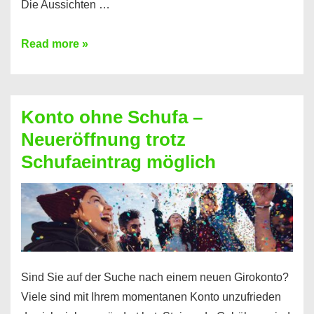
Die Aussichten …
Mit
Read more »
diesen
Möglichkeiten
erhalten
Konto ohne Schufa –
Sie
Neueröffnung trotz
einen
Schufaeintrag möglich
Kredit
ohne
Einkommensnachweis
Sind Sie auf der Suche nach einem neuen Girokonto?
Viele sind mit Ihrem momentanen Konto unzufrieden