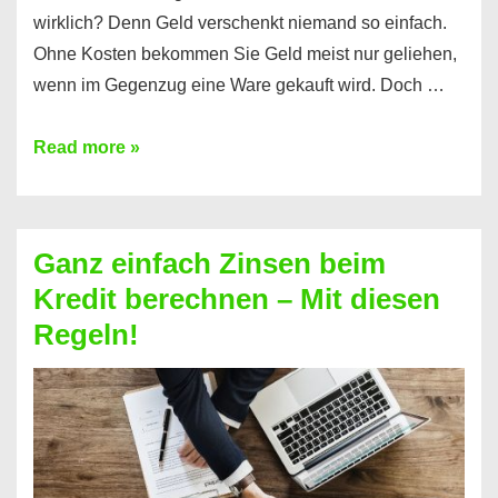
wirklich? Denn Geld verschenkt niemand so einfach.
Ohne Kosten bekommen Sie Geld meist nur geliehen,
wenn im Gegenzug eine Ware gekauft wird. Doch …
Einen
Read more »
Kredit
ohne
Zinsen
Ganz einfach Zinsen beim
bekommen?
Kredit berechnen – Mit diesen
So
Regeln!
ist
es
möglich!