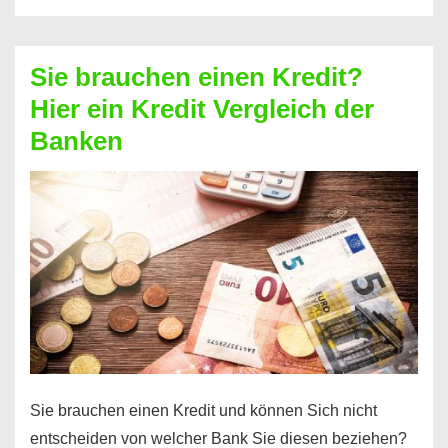
eine
größere
Sie brauchen einen Kredit?
Summe
Hier ein Kredit Vergleich der
Geld?
Banken
Hier
einen
10000
Euro
Kredit
finden
Sie brauchen einen Kredit und können Sich nicht
entscheiden von welcher Bank Sie diesen beziehen?