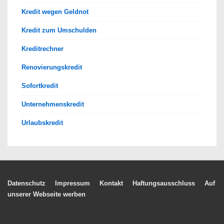
Kredit wegen Geldnot
Kredit zum Umschulden
Kreditrechner
Renovierungskredit
Sofortkredit
Unternehmenskredit
Urlaubskredit
Footer-
Datenschutz
Impressum
Kontakt
Haftungsausschluss
Auf
unserer Webseite werben
Menü