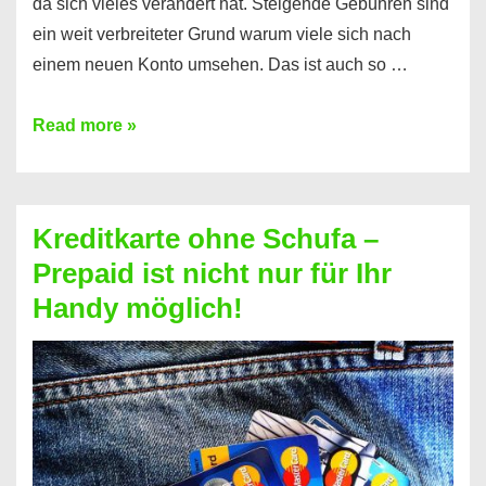
da sich vieles verändert hat. Steigende Gebühren sind
ein weit verbreiteter Grund warum viele sich nach
einem neuen Konto umsehen. Das ist auch so …
Konto
Read more »
ohne
Schufa
–
Kreditkarte ohne Schufa –
Neueröffnung
Prepaid ist nicht nur für Ihr
trotz
Handy möglich!
Schufaeintrag
möglich