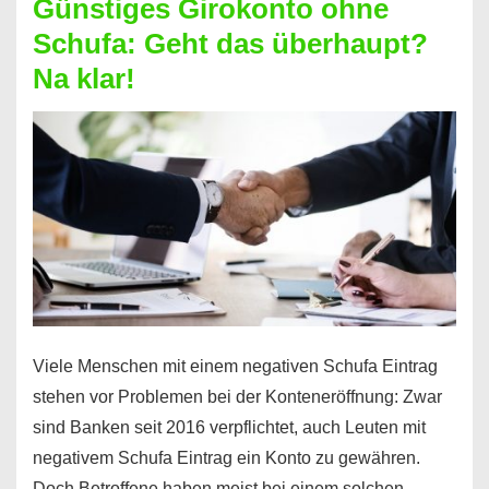
Günstiges Girokonto ohne
dabei
Schufa: Geht das überhaupt?
profitieren
Na klar!
–
So
funktioniert’s
Viele Menschen mit einem negativen Schufa Eintrag
stehen vor Problemen bei der Konteneröffnung: Zwar
sind Banken seit 2016 verpflichtet, auch Leuten mit
negativem Schufa Eintrag ein Konto zu gewähren.
Doch Betroffene haben meist bei einem solchen