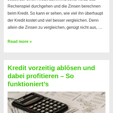
Rechenspiel durchgehen und die Zinsen berechnen
beim Kredit. So kann er sehen, wie viel ihn überhaupt
der Kredit kostet und viel besser vergleichen. Denn
allein die Zinsen zu vergleichen, genügt nicht aus, …
Ganz
Read more »
einfach
Zinsen
beim
Kredit vorzeitig ablösen und
Kredit
dabei profitieren – So
berechnen
funktioniert’s
–
Mit
diesen
Regeln!