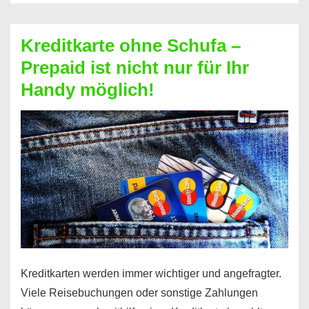
Schufa
–
Kreditkarte ohne Schufa –
Neueröffnung
Prepaid ist nicht nur für Ihr
trotz
Handy möglich!
Schufaeintrag
möglich
Kreditkarten werden immer wichtiger und angefragter.
Viele Reisebuchungen oder sonstige Zahlungen