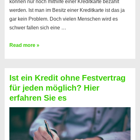
können nur noch mithilfe einer Kreditkarte bezahlt
werden. Ist man im Besitz einer Kreditkarte ist das ja
gar kein Problem. Doch vielen Menschen wird es
schwer fallen sich eine …
Kreditkarte
Read more »
ohne
Schufa
–
Ist ein Kredit ohne Festvertrag
Prepaid
für jeden möglich? Hier
ist
erfahren Sie es
nicht
nur
für
Ihr
Handy