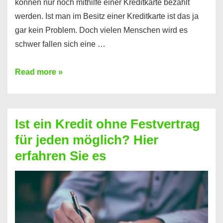
können nur noch mithilfe einer Kreditkarte bezahlt
werden. Ist man im Besitz einer Kreditkarte ist das ja
gar kein Problem. Doch vielen Menschen wird es
schwer fallen sich eine …
Kreditkarte
Read more »
ohne
Schufa
–
Ist ein Kredit ohne Festvertrag
Prepaid
für jeden möglich? Hier
ist
erfahren Sie es
nicht
nur
für
Ihr
Handy