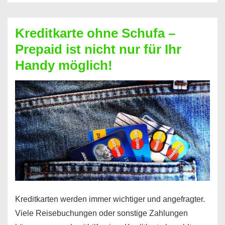
Schufa
–
Kreditkarte ohne Schufa –
Neueröffnung
Prepaid ist nicht nur für Ihr
trotz
Handy möglich!
Schufaeintrag
möglich
Kreditkarten werden immer wichtiger und angefragter.
Viele Reisebuchungen oder sonstige Zahlungen