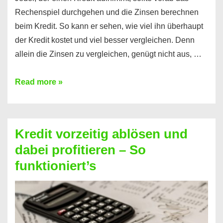
Rechenspiel durchgehen und die Zinsen berechnen
beim Kredit. So kann er sehen, wie viel ihn überhaupt
der Kredit kostet und viel besser vergleichen. Denn
allein die Zinsen zu vergleichen, genügt nicht aus, …
Ganz
Read more »
einfach
Zinsen
beim
Kredit vorzeitig ablösen und
Kredit
dabei profitieren – So
berechnen
funktioniert’s
–
Mit
diesen
Regeln!