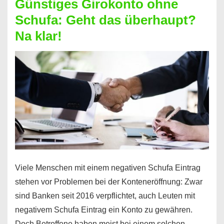
Günstiges Girokonto ohne
dabei
Schufa: Geht das überhaupt?
profitieren
Na klar!
–
So
funktioniert’s
Viele Menschen mit einem negativen Schufa Eintrag
stehen vor Problemen bei der Konteneröffnung: Zwar
sind Banken seit 2016 verpflichtet, auch Leuten mit
negativem Schufa Eintrag ein Konto zu gewähren.
Doch Betroffene haben meist bei einem solchen