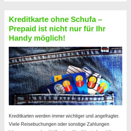
Schufa
–
Kreditkarte ohne Schufa –
Neueröffnung
Prepaid ist nicht nur für Ihr
trotz
Handy möglich!
Schufaeintrag
möglich
Kreditkarten werden immer wichtiger und angefragter.
Viele Reisebuchungen oder sonstige Zahlungen