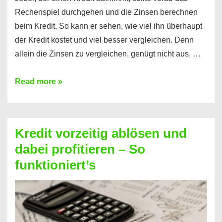
Rechenspiel durchgehen und die Zinsen berechnen
beim Kredit. So kann er sehen, wie viel ihn überhaupt
der Kredit kostet und viel besser vergleichen. Denn
allein die Zinsen zu vergleichen, genügt nicht aus, …
Ganz
Read more »
einfach
Zinsen
beim
Kredit vorzeitig ablösen und
Kredit
dabei profitieren – So
berechnen
funktioniert’s
–
Mit
diesen
Regeln!