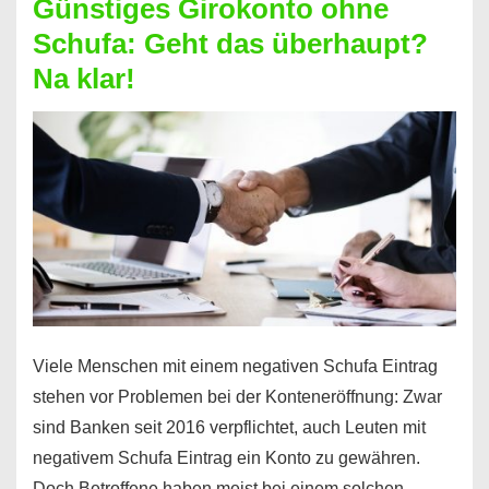
Günstiges Girokonto ohne
dabei
Schufa: Geht das überhaupt?
profitieren
Na klar!
–
So
funktioniert’s
Viele Menschen mit einem negativen Schufa Eintrag
stehen vor Problemen bei der Konteneröffnung: Zwar
sind Banken seit 2016 verpflichtet, auch Leuten mit
negativem Schufa Eintrag ein Konto zu gewähren.
Doch Betroffene haben meist bei einem solchen