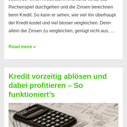
Rechenspiel durchgehen und die Zinsen berechnen
beim Kredit. So kann er sehen, wie viel ihn überhaupt
der Kredit kostet und viel besser vergleichen. Denn
allein die Zinsen zu vergleichen, genügt nicht aus, …
Ganz
Read more »
einfach
Zinsen
beim
Kredit vorzeitig ablösen und
Kredit
dabei profitieren – So
berechnen
funktioniert’s
–
Mit
diesen
Regeln!