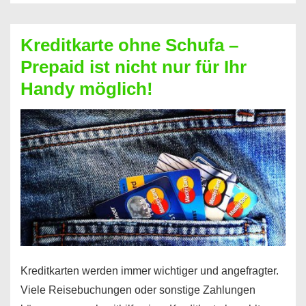
Schufa
–
Kreditkarte ohne Schufa –
Neueröffnung
Prepaid ist nicht nur für Ihr
trotz
Handy möglich!
Schufaeintrag
möglich
Kreditkarten werden immer wichtiger und angefragter.
Viele Reisebuchungen oder sonstige Zahlungen