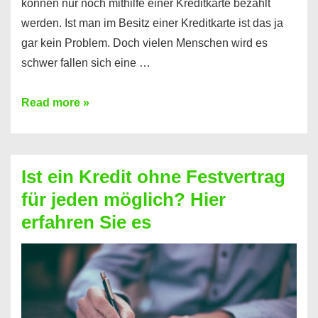
können nur noch mithilfe einer Kreditkarte bezahlt
werden. Ist man im Besitz einer Kreditkarte ist das ja
gar kein Problem. Doch vielen Menschen wird es
schwer fallen sich eine …
Kreditkarte
Read more »
ohne
Schufa
–
Ist ein Kredit ohne Festvertrag
Prepaid
für jeden möglich? Hier
ist
erfahren Sie es
nicht
nur
für
Ihr
Handy