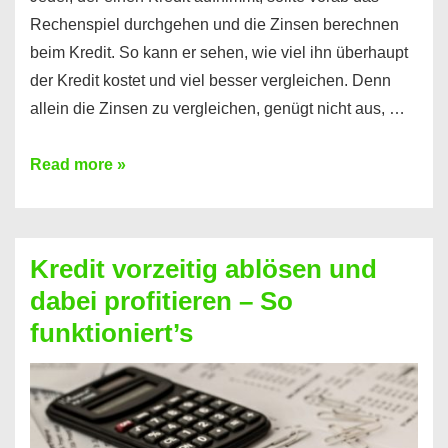
Rechenspiel durchgehen und die Zinsen berechnen
beim Kredit. So kann er sehen, wie viel ihn überhaupt
der Kredit kostet und viel besser vergleichen. Denn
allein die Zinsen zu vergleichen, genügt nicht aus, …
Ganz
Read more »
einfach
Zinsen
beim
Kredit vorzeitig ablösen und
Kredit
dabei profitieren – So
berechnen
funktioniert’s
–
Mit
diesen
Regeln!