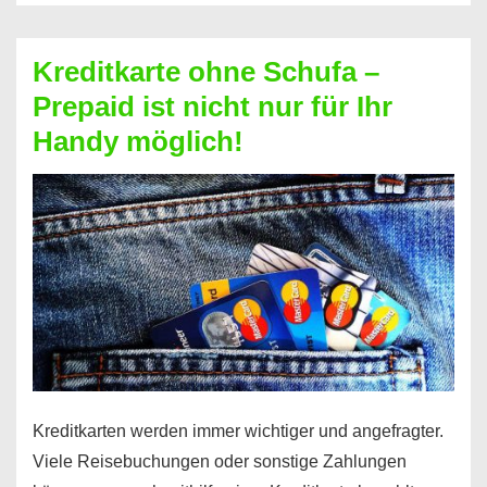
Schufa
–
Kreditkarte ohne Schufa –
Neueröffnung
Prepaid ist nicht nur für Ihr
trotz
Handy möglich!
Schufaeintrag
möglich
Kreditkarten werden immer wichtiger und angefragter.
Viele Reisebuchungen oder sonstige Zahlungen