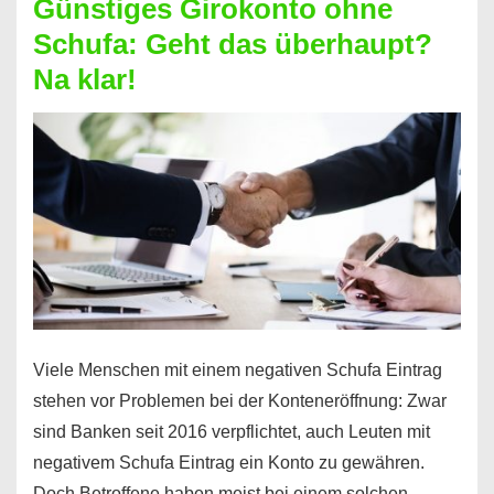
Günstiges Girokonto ohne
dabei
Schufa: Geht das überhaupt?
profitieren
Na klar!
–
So
funktioniert’s
Viele Menschen mit einem negativen Schufa Eintrag
stehen vor Problemen bei der Konteneröffnung: Zwar
sind Banken seit 2016 verpflichtet, auch Leuten mit
negativem Schufa Eintrag ein Konto zu gewähren.
Doch Betroffene haben meist bei einem solchen