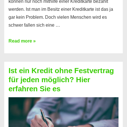
können nur noch mithilfe einer Kreditkarte bezahlt
werden. Ist man im Besitz einer Kreditkarte ist das ja
gar kein Problem. Doch vielen Menschen wird es
schwer fallen sich eine …
Kreditkarte
Read more »
ohne
Schufa
–
Ist ein Kredit ohne Festvertrag
Prepaid
für jeden möglich? Hier
ist
erfahren Sie es
nicht
nur
für
Ihr
Handy