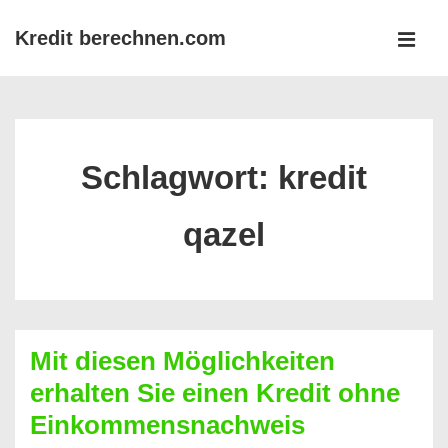
↓
Kredit berechnen.com
Zum
MEN
Inhalt
Main
Navigation
Schlagwort:
kredit
qazel
Mit diesen Möglichkeiten
erhalten Sie einen Kredit ohne
Einkommensnachweis