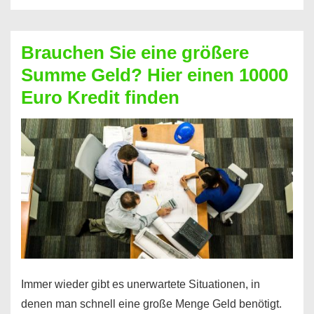
ohne
Schufa:
Brauchen Sie eine größere
Geht
Summe Geld? Hier einen 10000
das
Euro Kredit finden
überhaupt?
Na
klar!
Immer wieder gibt es unerwartete Situationen, in
denen man schnell eine große Menge Geld benötigt.