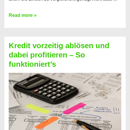
Ganz
Read more »
einfach
Zinsen
beim
Kredit vorzeitig ablösen und
Kredit
dabei profitieren – So
berechnen
funktioniert’s
–
Mit
diesen
Regeln!