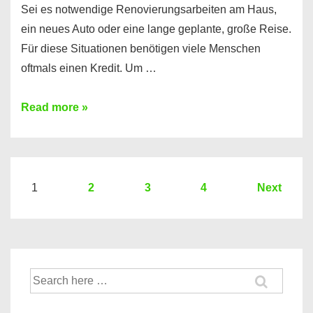
Sei es notwendige Renovierungsarbeiten am Haus,
ein neues Auto oder eine lange geplante, große Reise.
Für diese Situationen benötigen viele Menschen
oftmals einen Kredit. Um …
Brauchen
Read more »
Sie
eine
größere
Summe
Seitennummerierung
1
2
3
4
Next
Geld?
der
Hier
Beiträge
einen
10000
Suche
Euro
nach:
Kredit