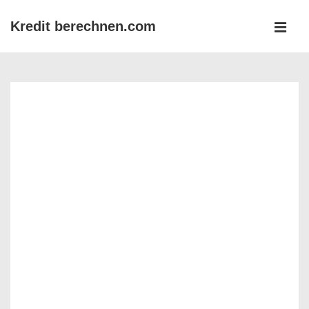
↓
Kredit berechnen.com
Zum
MEN
Inhalt
Main
Navigation