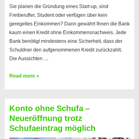
Sie planen die Gründung eines Start-up, sind
Freiberufler, Student oder verfügen über kein
geregeltes Einkommen? Dann gewährt Ihnen die Bank
kaum einen Kredit ohne Einkommensnachweis. Jede
Bank benötigt mindestens eine Sicherheit, dass der
Schuldner den aufgenommenen Kredit zurückzahlt.
Die Aussichten …
Mit
Read more »
diesen
Möglichkeiten
erhalten
Konto ohne Schufa –
Sie
Neueröffnung trotz
einen
Schufaeintrag möglich
Kredit
ohne