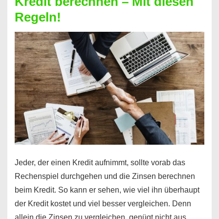
Kredit berechnen – Mit diesen
So
Regeln!
ist
es
möglich!
Jeder, der einen Kredit aufnimmt, sollte vorab das
Rechenspiel durchgehen und die Zinsen berechnen
beim Kredit. So kann er sehen, wie viel ihn überhaupt
der Kredit kostet und viel besser vergleichen. Denn
allein die Zinsen zu vergleichen, genügt nicht aus, …