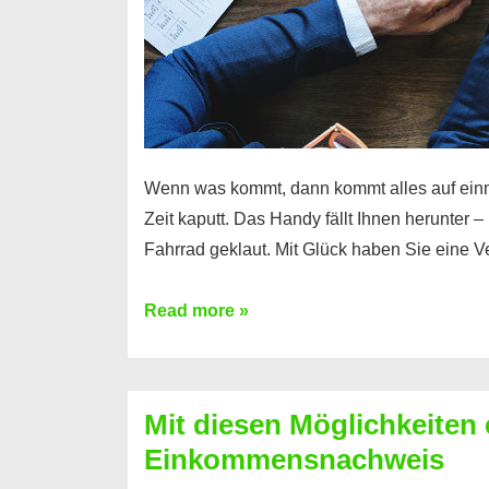
Wenn was kommt, dann kommt alles auf ein
Zeit kaputt. Das Handy fällt Ihnen herunter 
Fahrrad geklaut. Mit Glück haben Sie eine 
Ferratum
Read more »
–
Der
Kredit
Mit diesen Möglichkeiten 
für
Einkommensnachweis
schnelle