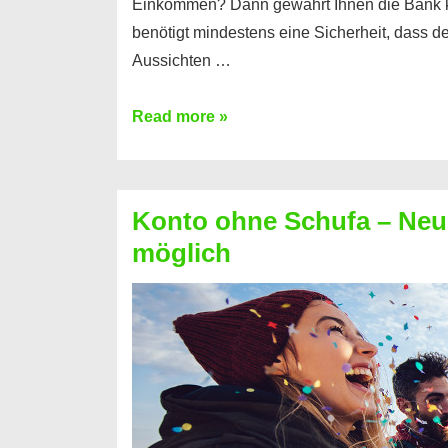
Einkommen? Dann gewährt Ihnen die Bank 
benötigt mindestens eine Sicherheit, dass 
Aussichten …
Mit
Read more »
diesen
Möglichkeiten
erhalten
Konto ohne Schufa – Neue
Sie
möglich
einen
Kredit
ohne
Einkommensnachweis