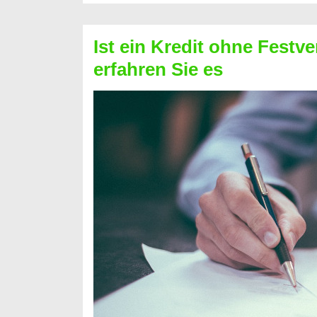
Schufa
–
Ist ein Kredit ohne Festve
Prepaid
erfahren Sie es
ist
nicht
nur
für
Ihr
Handy
möglich!