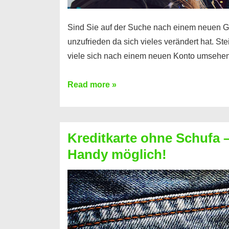
Sind Sie auf der Suche nach einem neuen G
unzufrieden da sich vieles verändert hat. S
viele sich nach einem neuen Konto umsehen
Konto
Read more »
ohne
Schufa
–
Kreditkarte ohne Schufa – 
Neueröffnung
Handy möglich!
trotz
Schufaeintrag
möglich