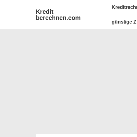
↓
Main
Kreditrech
Kredit
Zum
Navigation
berechnen.com
Inhalt
günstige Z