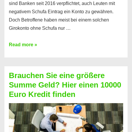
sind Banken seit 2016 verpflichtet, auch Leuten mit
negativem Schufa Eintrag ein Konto zu gewähren.
Doch Betroffene haben meist bei einem solchen
Girokonto ohne Schufa nur …
Günstiges
Read more »
Girokonto
ohne
Schufa:
Brauchen Sie eine größere
Geht
Summe Geld? Hier einen 10000
das
Euro Kredit finden
überhaupt?
Na
klar!