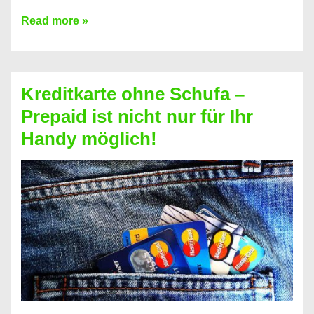
Konto
Read more »
ohne
Schufa
–
Kreditkarte ohne Schufa –
Neueröffnung
Prepaid ist nicht nur für Ihr
trotz
Handy möglich!
Schufaeintrag
möglich