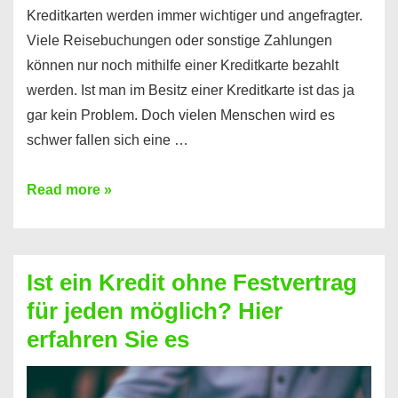
Kreditkarten werden immer wichtiger und angefragter.
Viele Reisebuchungen oder sonstige Zahlungen
können nur noch mithilfe einer Kreditkarte bezahlt
werden. Ist man im Besitz einer Kreditkarte ist das ja
gar kein Problem. Doch vielen Menschen wird es
schwer fallen sich eine …
Kreditkarte
Read more »
ohne
Schufa
–
Ist ein Kredit ohne Festvertrag
Prepaid
für jeden möglich? Hier
ist
erfahren Sie es
nicht
nur
für