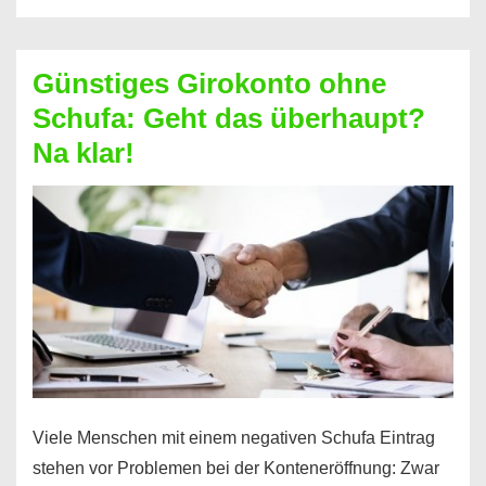
ablösen
und
Günstiges Girokonto ohne
dabei
Schufa: Geht das überhaupt?
profitieren
Na klar!
–
So
funktioniert’s
Viele Menschen mit einem negativen Schufa Eintrag
stehen vor Problemen bei der Konteneröffnung: Zwar