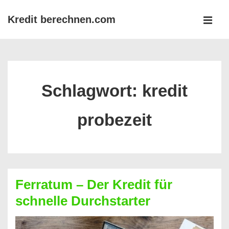
↓
Kredit berechnen.com
Zum
MEN
Inhalt
Main
Navigation
Schlagwort:
kredit
probezeit
Ferratum – Der Kredit für
schnelle Durchstarter