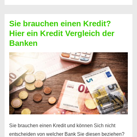
eine
größere
Sie brauchen einen Kredit?
Summe
Hier ein Kredit Vergleich der
Geld?
Banken
Hier
einen
10000
Euro
Kredit
finden
Sie brauchen einen Kredit und können Sich nicht
entscheiden von welcher Bank Sie diesen beziehen?