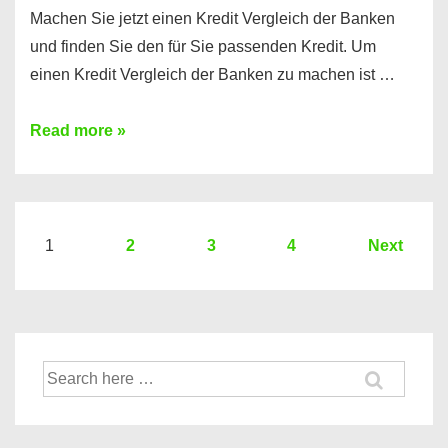
Machen Sie jetzt einen Kredit Vergleich der Banken
und finden Sie den für Sie passenden Kredit. Um
einen Kredit Vergleich der Banken zu machen ist …
Sie
Read more »
brauchen
einen
Kredit?
Hier
Seitennummerierung
1
2
3
4
Next
ein
der
Kredit
Beiträge
Vergleich
der
Suche
Banken
nach: