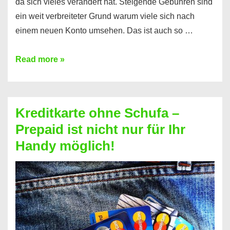
da sich vieles verändert hat. Steigende Gebühren sind
ein weit verbreiteter Grund warum viele sich nach
einem neuen Konto umsehen. Das ist auch so …
Konto
Read more »
ohne
Schufa
–
Kreditkarte ohne Schufa –
Neueröffnung
Prepaid ist nicht nur für Ihr
trotz
Handy möglich!
Schufaeintrag
möglich