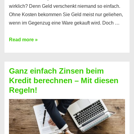
wirklich? Denn Geld verschenkt niemand so einfach.
Ohne Kosten bekommen Sie Geld meist nur geliehen,
wenn im Gegenzug eine Ware gekauft wird. Doch …
Einen
Read more »
Kredit
ohne
Zinsen
Ganz einfach Zinsen beim
bekommen?
Kredit berechnen – Mit diesen
So
Regeln!
ist
es
möglich!