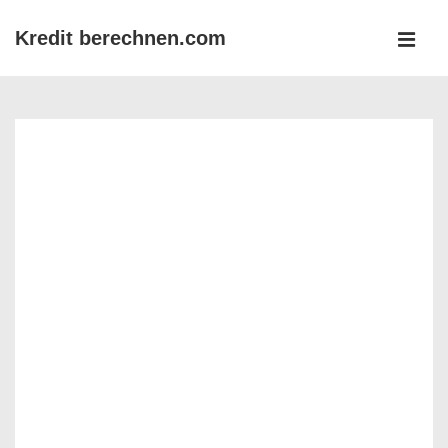
↓
Kredit berechnen.com
Zum
MEN
Inhalt
Main
Navigation