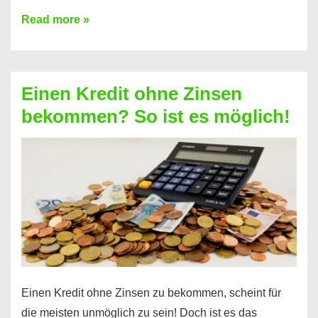
Ist
Read more »
ein
Kredit
ohne
Einen Kredit ohne Zinsen
Festvertrag
bekommen? So ist es möglich!
für
jeden
möglich?
Hier
erfahren
Sie
es
Einen Kredit ohne Zinsen zu bekommen, scheint für
die meisten unmöglich zu sein! Doch ist es das