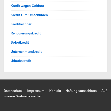
Kredit wegen Geldnot
Kredit zum Umschulden
Kreditrechner
Renovierungskredit
Sofortkredit
Unternehmenskredit
Urlaubskredit
Footer-
Datenschutz
Impressum
Kontakt
Haftungsausschluss
Auf
unserer Webseite werben
Menü