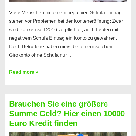
Viele Menschen mit einem negativen Schufa Eintrag
stehen vor Problemen bei der Konteneröffnung: Zwar
sind Banken seit 2016 verpflichtet, auch Leuten mit
negativem Schufa Eintrag ein Konto zu gewähren.
Doch Betroffene haben meist bei einem solchen
Girokonto ohne Schufa nur …
Günstiges
Read more »
Girokonto
ohne
Schufa:
Brauchen Sie eine größere
Geht
Summe Geld? Hier einen 10000
das
Euro Kredit finden
überhaupt?
Na