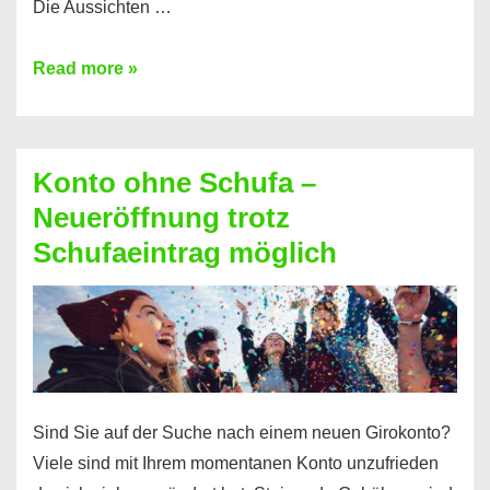
Die Aussichten …
Mit
Read more »
diesen
Möglichkeiten
erhalten
Konto ohne Schufa –
Sie
Neueröffnung trotz
einen
Schufaeintrag möglich
Kredit
ohne
Einkommensnachweis
Sind Sie auf der Suche nach einem neuen Girokonto?
Viele sind mit Ihrem momentanen Konto unzufrieden