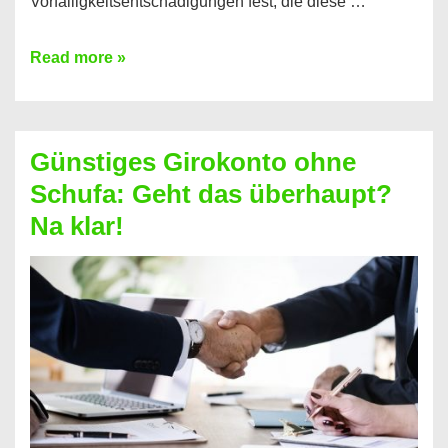
Vorfälligkeitsentschädigungen fest, die diese …
Kredit
Read more »
vorzeitig
ablösen
und
Günstiges Girokonto ohne
dabei
Schufa: Geht das überhaupt?
profitieren
Na klar!
–
So
funktioniert’s