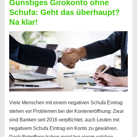
Günstiges Girokonto ohne
dabei
Schufa: Geht das überhaupt?
profitieren
Na klar!
–
So
funktioniert’s
Viele Menschen mit einem negativen Schufa Eintrag
stehen vor Problemen bei der Konteneröffnung: Zwar
sind Banken seit 2016 verpflichtet, auch Leuten mit
negativem Schufa Eintrag ein Konto zu gewähren.
Doch Betroffene haben meist bei einem solchen