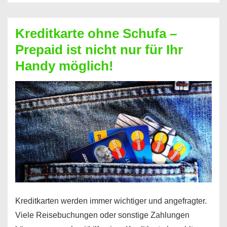
Schufa
–
Kreditkarte ohne Schufa –
Neueröffnung
Prepaid ist nicht nur für Ihr
trotz
Handy möglich!
Schufaeintrag
möglich
Kreditkarten werden immer wichtiger und angefragter.
Viele Reisebuchungen oder sonstige Zahlungen