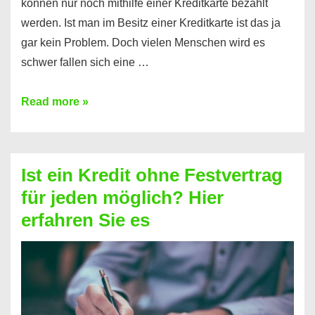
können nur noch mithilfe einer Kreditkarte bezahlt
werden. Ist man im Besitz einer Kreditkarte ist das ja
gar kein Problem. Doch vielen Menschen wird es
schwer fallen sich eine …
Kreditkarte
Read more »
ohne
Schufa
–
Ist ein Kredit ohne Festvertrag
Prepaid
für jeden möglich? Hier
ist
erfahren Sie es
nicht
nur
für
Ihr
Handy