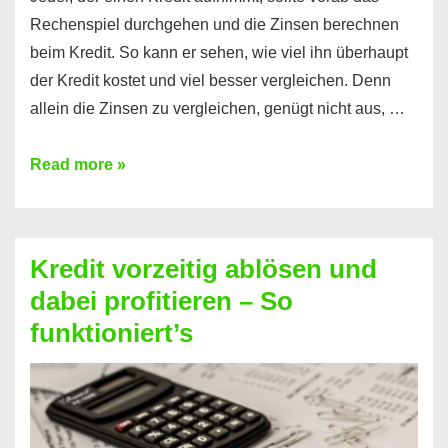
Rechenspiel durchgehen und die Zinsen berechnen
beim Kredit. So kann er sehen, wie viel ihn überhaupt
der Kredit kostet und viel besser vergleichen. Denn
allein die Zinsen zu vergleichen, genügt nicht aus, …
Ganz
Read more »
einfach
Zinsen
beim
Kredit vorzeitig ablösen und
Kredit
dabei profitieren – So
berechnen
funktioniert’s
–
Mit
diesen
Regeln!