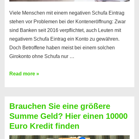
Viele Menschen mit einem negativen Schufa Eintrag
stehen vor Problemen bei der Konteneröffnung: Zwar
sind Banken seit 2016 verpflichtet, auch Leuten mit
negativem Schufa Eintrag ein Konto zu gewähren.
Doch Betroffene haben meist bei einem solchen
Girokonto ohne Schufa nur …
Günstiges
Read more »
Girokonto
ohne
Schufa:
Brauchen Sie eine größere
Geht
Summe Geld? Hier einen 10000
das
Euro Kredit finden
überhaupt?
Na