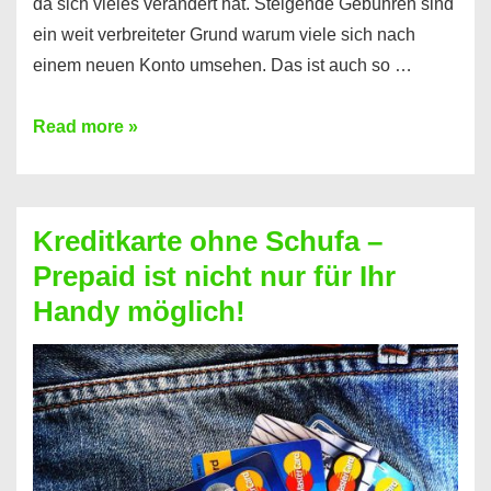
da sich vieles verändert hat. Steigende Gebühren sind
ein weit verbreiteter Grund warum viele sich nach
einem neuen Konto umsehen. Das ist auch so …
Konto
Read more »
ohne
Schufa
–
Kreditkarte ohne Schufa –
Neueröffnung
Prepaid ist nicht nur für Ihr
trotz
Handy möglich!
Schufaeintrag
möglich