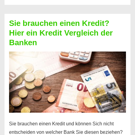
eine
größere
Sie brauchen einen Kredit?
Summe
Hier ein Kredit Vergleich der
Geld?
Banken
Hier
einen
10000
Euro
Kredit
finden
Sie brauchen einen Kredit und können Sich nicht
entscheiden von welcher Bank Sie diesen beziehen?