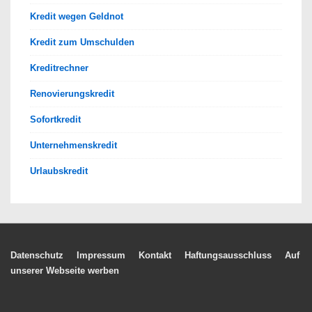
Kredit wegen Geldnot
Kredit zum Umschulden
Kreditrechner
Renovierungskredit
Sofortkredit
Unternehmenskredit
Urlaubskredit
Footer-
Datenschutz
Impressum
Kontakt
Haftungsausschluss
Auf
unserer Webseite werben
Menü