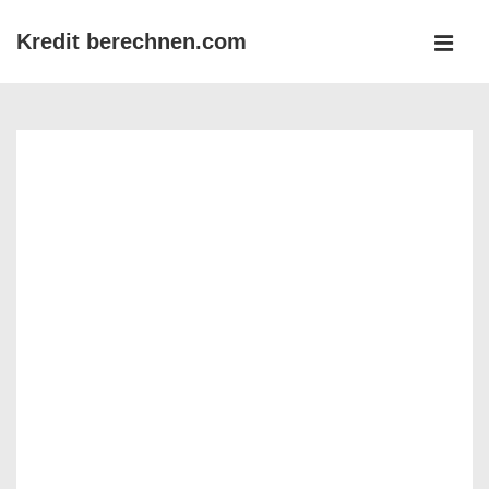
↓
Kredit berechnen.com
Zum
MEN
Inhalt
Main
Navigation