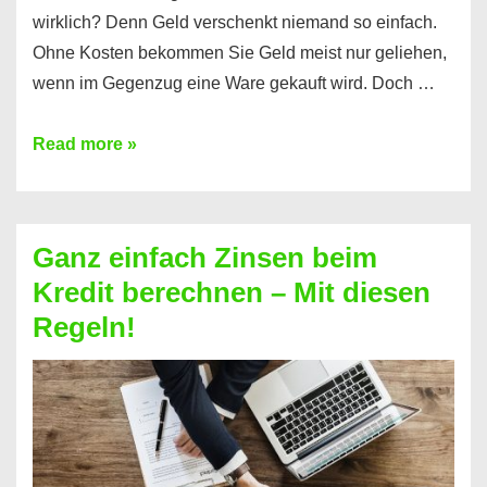
wirklich? Denn Geld verschenkt niemand so einfach.
Ohne Kosten bekommen Sie Geld meist nur geliehen,
wenn im Gegenzug eine Ware gekauft wird. Doch …
Einen
Read more »
Kredit
ohne
Zinsen
Ganz einfach Zinsen beim
bekommen?
Kredit berechnen – Mit diesen
So
Regeln!
ist
es
möglich!