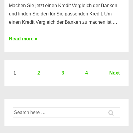
Machen Sie jetzt einen Kredit Vergleich der Banken
und finden Sie den für Sie passenden Kredit. Um
einen Kredit Vergleich der Banken zu machen ist …
Sie
Read more »
brauchen
einen
Kredit?
Hier
Seitennummerierung
1
2
3
4
Next
ein
der
Kredit
Beiträge
Vergleich
der
Suche
Banken
nach: