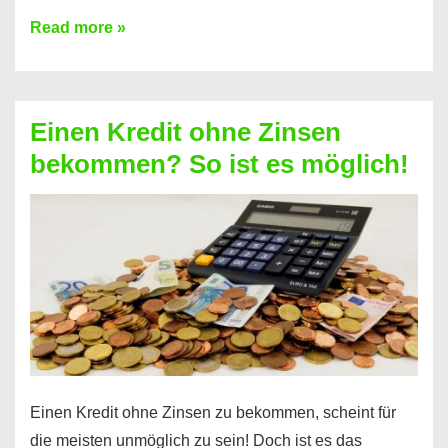
Ist
Read more »
ein
Kredit
ohne
Einen Kredit ohne Zinsen
Festvertrag
bekommen? So ist es möglich!
für
jeden
möglich?
Hier
erfahren
Sie
es
Einen Kredit ohne Zinsen zu bekommen, scheint für
die meisten unmöglich zu sein! Doch ist es das