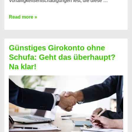
Vorfälligkeitsentschädigungen fest, die diese …
Kredit
Read more »
vorzeitig
ablösen
und
Günstiges Girokonto ohne
dabei
Schufa: Geht das überhaupt?
profitieren
Na klar!
–
So
funktioniert’s