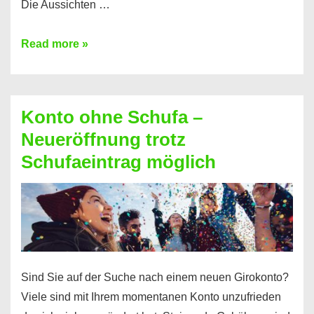
Die Aussichten …
Mit
Read more »
diesen
Möglichkeiten
erhalten
Konto ohne Schufa –
Sie
Neueröffnung trotz
einen
Schufaeintrag möglich
Kredit
ohne
Einkommensnachweis
Sind Sie auf der Suche nach einem neuen Girokonto?
Viele sind mit Ihrem momentanen Konto unzufrieden