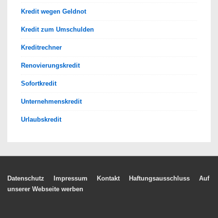
Kredit wegen Geldnot
Kredit zum Umschulden
Kreditrechner
Renovierungskredit
Sofortkredit
Unternehmenskredit
Urlaubskredit
Footer-
Datenschutz
Impressum
Kontakt
Haftungsausschluss
Auf
unserer Webseite werben
Menü