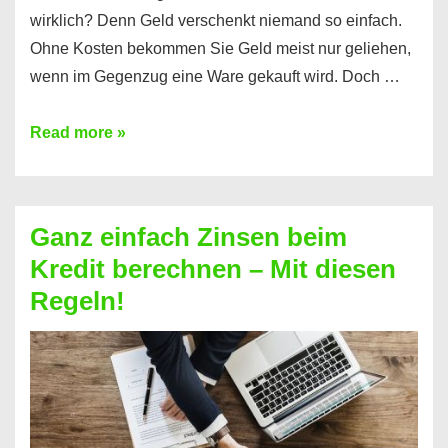
wirklich? Denn Geld verschenkt niemand so einfach.
Ohne Kosten bekommen Sie Geld meist nur geliehen,
wenn im Gegenzug eine Ware gekauft wird. Doch …
Einen
Read more »
Kredit
ohne
Zinsen
Ganz einfach Zinsen beim
bekommen?
Kredit berechnen – Mit diesen
So
Regeln!
ist
es
möglich!