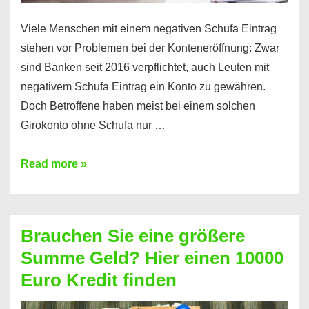
Viele Menschen mit einem negativen Schufa Eintrag
stehen vor Problemen bei der Konteneröffnung: Zwar
sind Banken seit 2016 verpflichtet, auch Leuten mit
negativem Schufa Eintrag ein Konto zu gewähren.
Doch Betroffene haben meist bei einem solchen
Girokonto ohne Schufa nur …
Günstiges
Read more »
Girokonto
ohne
Schufa:
Brauchen Sie eine größere
Geht
Summe Geld? Hier einen 10000
das
Euro Kredit finden
überhaupt?
Na