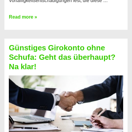
Vorfälligkeitsentschädigungen fest, die diese …
Kredit
Read more »
vorzeitig
ablösen
und
Günstiges Girokonto ohne
dabei
Schufa: Geht das überhaupt?
profitieren
Na klar!
–
So
funktioniert’s