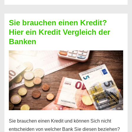
eine
größere
Sie brauchen einen Kredit?
Summe
Hier ein Kredit Vergleich der
Geld?
Banken
Hier
einen
10000
Euro
Kredit
finden
Sie brauchen einen Kredit und können Sich nicht
entscheiden von welcher Bank Sie diesen beziehen?