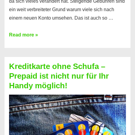
da sich vieles verändert hat. Steigende Gebühren sind
ein weit verbreiteter Grund warum viele sich nach
einem neuen Konto umsehen. Das ist auch so …
Konto
Read more »
ohne
Schufa
–
Kreditkarte ohne Schufa –
Neueröffnung
Prepaid ist nicht nur für Ihr
trotz
Handy möglich!
Schufaeintrag
möglich