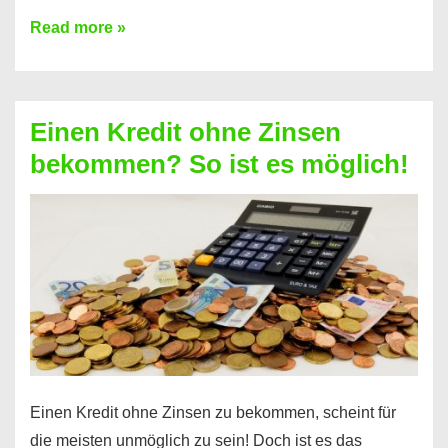
Ist
Read more »
ein
Kredit
ohne
Einen Kredit ohne Zinsen
Festvertrag
bekommen? So ist es möglich!
für
jeden
möglich?
Hier
erfahren
Sie
es
Einen Kredit ohne Zinsen zu bekommen, scheint für
die meisten unmöglich zu sein! Doch ist es das