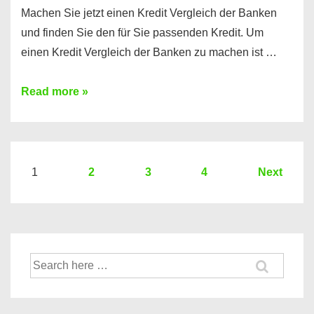
Machen Sie jetzt einen Kredit Vergleich der Banken
und finden Sie den für Sie passenden Kredit. Um
einen Kredit Vergleich der Banken zu machen ist …
Sie
Read more »
brauchen
einen
Kredit?
Hier
Seitennummerierung
1
2
3
4
Next
ein
der
Kredit
Beiträge
Vergleich
der
Suche
Banken
nach: