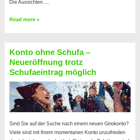
Die Aussichten …
Mit
Read more »
diesen
Möglichkeiten
erhalten
Konto ohne Schufa –
Sie
Neueröffnung trotz
einen
Schufaeintrag möglich
Kredit
ohne
Einkommensnachweis
Sind Sie auf der Suche nach einem neuen Girokonto?
Viele sind mit Ihrem momentanen Konto unzufrieden