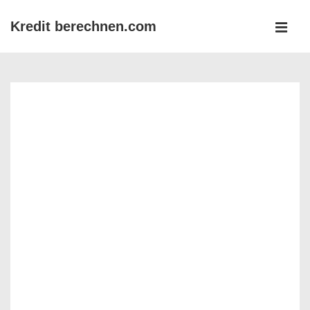
↓
Kredit berechnen.com
Zum
MEN
Inhalt
Main
Navigation