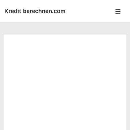
↓
Kredit berechnen.com
Zum
MEN
Inhalt
Main
Navigation