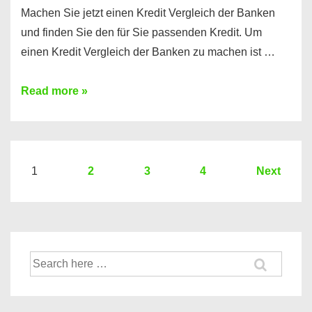
Machen Sie jetzt einen Kredit Vergleich der Banken
und finden Sie den für Sie passenden Kredit. Um
einen Kredit Vergleich der Banken zu machen ist …
Sie
Read more »
brauchen
einen
Kredit?
Hier
Seitennummerierung
1
2
3
4
Next
ein
der
Kredit
Beiträge
Vergleich
der
Suche
Banken
nach: