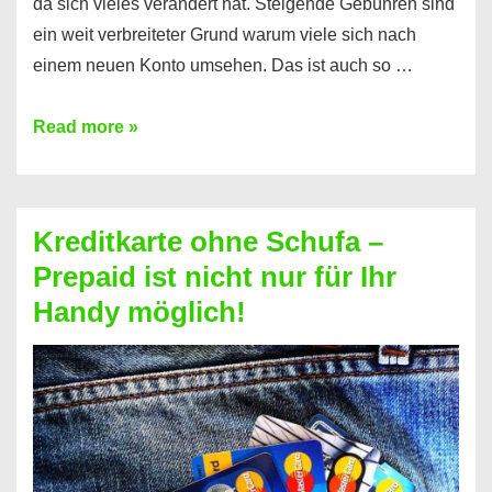
da sich vieles verändert hat. Steigende Gebühren sind
ein weit verbreiteter Grund warum viele sich nach
einem neuen Konto umsehen. Das ist auch so …
Konto
Read more »
ohne
Schufa
–
Kreditkarte ohne Schufa –
Neueröffnung
Prepaid ist nicht nur für Ihr
trotz
Handy möglich!
Schufaeintrag
möglich