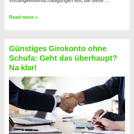
Vorfälligkeitsentschädigungen fest, die diese …
Kredit
Read more »
vorzeitig
ablösen
und
Günstiges Girokonto ohne
dabei
Schufa: Geht das überhaupt?
profitieren
Na klar!
–
So
funktioniert’s