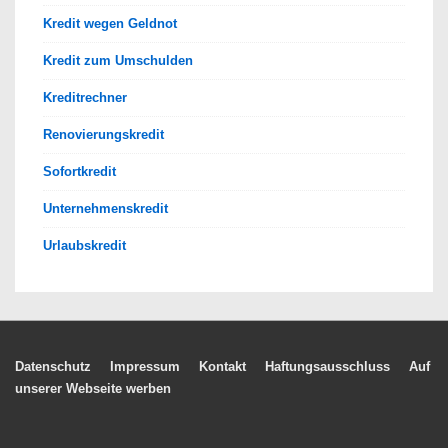
Kredit wegen Geldnot
Kredit zum Umschulden
Kreditrechner
Renovierungskredit
Sofortkredit
Unternehmenskredit
Urlaubskredit
Footer-
Datenschutz
Impressum
Kontakt
Haftungsausschluss
Auf
unserer Webseite werben
Menü