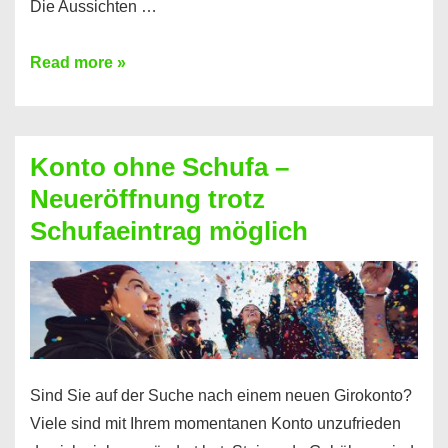
Die Aussichten …
Mit
Read more »
diesen
Möglichkeiten
erhalten
Konto ohne Schufa –
Sie
Neueröffnung trotz
einen
Schufaeintrag möglich
Kredit
ohne
Einkommensnachweis
Sind Sie auf der Suche nach einem neuen Girokonto?
Viele sind mit Ihrem momentanen Konto unzufrieden