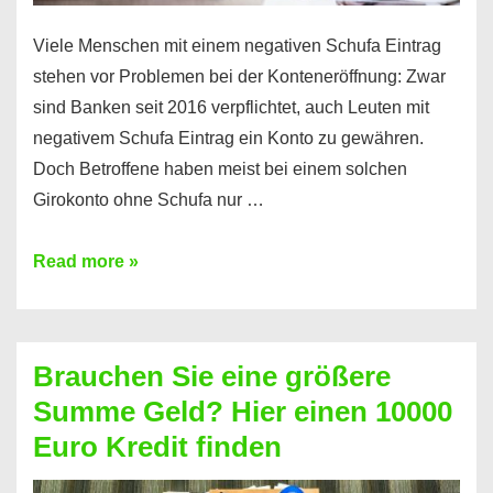
Viele Menschen mit einem negativen Schufa Eintrag
stehen vor Problemen bei der Konteneröffnung: Zwar
sind Banken seit 2016 verpflichtet, auch Leuten mit
negativem Schufa Eintrag ein Konto zu gewähren.
Doch Betroffene haben meist bei einem solchen
Girokonto ohne Schufa nur …
Günstiges
Read more »
Girokonto
ohne
Schufa:
Brauchen Sie eine größere
Geht
Summe Geld? Hier einen 10000
das
Euro Kredit finden
überhaupt?
Na