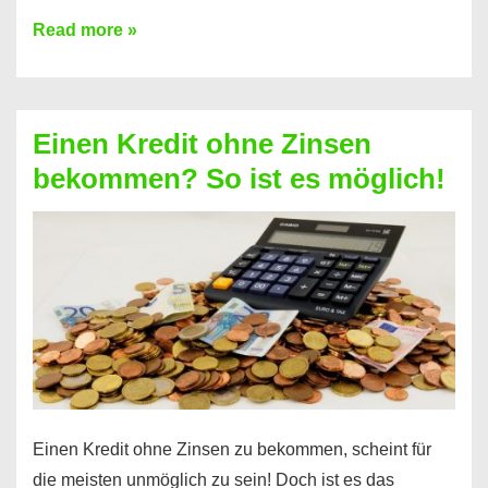
Ist
Read more »
ein
Kredit
ohne
Einen Kredit ohne Zinsen
Festvertrag
bekommen? So ist es möglich!
für
jeden
möglich?
Hier
erfahren
Sie
es
Einen Kredit ohne Zinsen zu bekommen, scheint für
die meisten unmöglich zu sein! Doch ist es das