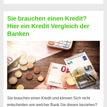
eine
größere
Sie brauchen einen Kredit?
Summe
Hier ein Kredit Vergleich der
Geld?
Banken
Hier
einen
10000
Euro
Kredit
finden
Sie brauchen einen Kredit und können Sich nicht
entscheiden von welcher Bank Sie diesen beziehen?