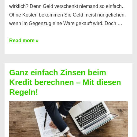
wirklich? Denn Geld verschenkt niemand so einfach.
Ohne Kosten bekommen Sie Geld meist nur geliehen,
wenn im Gegenzug eine Ware gekauft wird. Doch …
Einen
Read more »
Kredit
ohne
Zinsen
Ganz einfach Zinsen beim
bekommen?
Kredit berechnen – Mit diesen
So
Regeln!
ist
es
möglich!