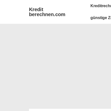
↓
Main
Kreditrech
Kredit
Zum
Navigation
berechnen.com
Inhalt
günstige Z