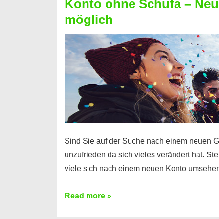
Konto ohne Schufa – Neue
Sie
möglich
einen
Kredit
ohne
Einkommensnachweis
Sind Sie auf der Suche nach einem neuen G
unzufrieden da sich vieles verändert hat. S
viele sich nach einem neuen Konto umsehen
Konto
Read more »
ohne