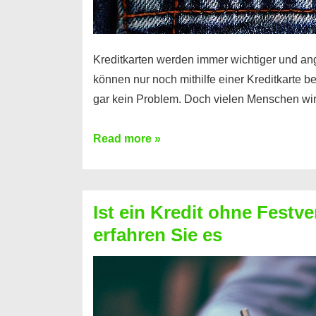
Kreditkarten werden immer wichtiger und an
können nur noch mithilfe einer Kreditkarte be
gar kein Problem. Doch vielen Menschen wir
Kreditkarte
Read more »
ohne
Schufa
–
Ist ein Kredit ohne Festve
Prepaid
erfahren Sie es
ist
nicht
nur
für
Ihr