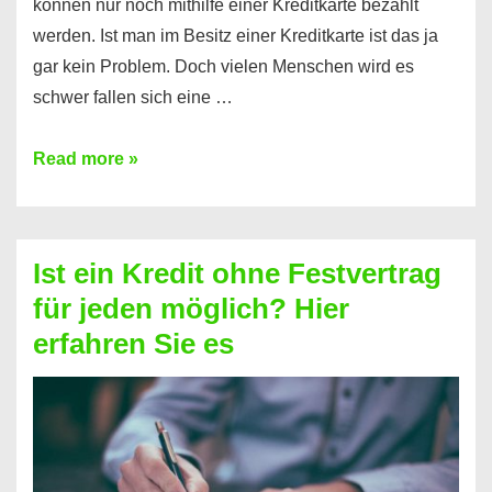
können nur noch mithilfe einer Kreditkarte bezahlt
werden. Ist man im Besitz einer Kreditkarte ist das ja
gar kein Problem. Doch vielen Menschen wird es
schwer fallen sich eine …
Kreditkarte
Read more »
ohne
Schufa
–
Ist ein Kredit ohne Festvertrag
Prepaid
für jeden möglich? Hier
ist
erfahren Sie es
nicht
nur
für
Ihr
Handy