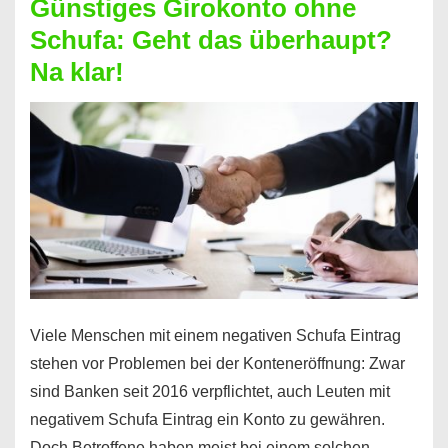
Günstiges Girokonto ohne
dabei
Schufa: Geht das überhaupt?
profitieren
Na klar!
–
So
funktioniert’s
Viele Menschen mit einem negativen Schufa Eintrag
stehen vor Problemen bei der Konteneröffnung: Zwar
sind Banken seit 2016 verpflichtet, auch Leuten mit
negativem Schufa Eintrag ein Konto zu gewähren.
Doch Betroffene haben meist bei einem solchen