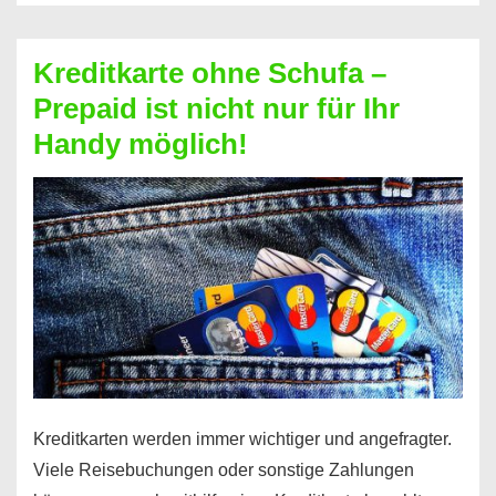
Schufa
–
Kreditkarte ohne Schufa –
Neueröffnung
Prepaid ist nicht nur für Ihr
trotz
Handy möglich!
Schufaeintrag
möglich
Kreditkarten werden immer wichtiger und angefragter.
Viele Reisebuchungen oder sonstige Zahlungen