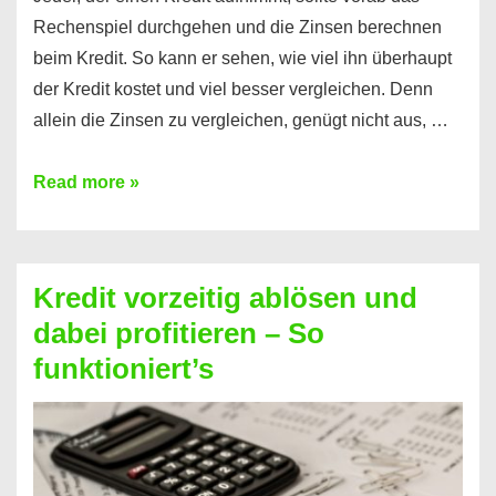
Rechenspiel durchgehen und die Zinsen berechnen
beim Kredit. So kann er sehen, wie viel ihn überhaupt
der Kredit kostet und viel besser vergleichen. Denn
allein die Zinsen zu vergleichen, genügt nicht aus, …
Ganz
Read more »
einfach
Zinsen
beim
Kredit vorzeitig ablösen und
Kredit
dabei profitieren – So
berechnen
funktioniert’s
–
Mit
diesen
Regeln!