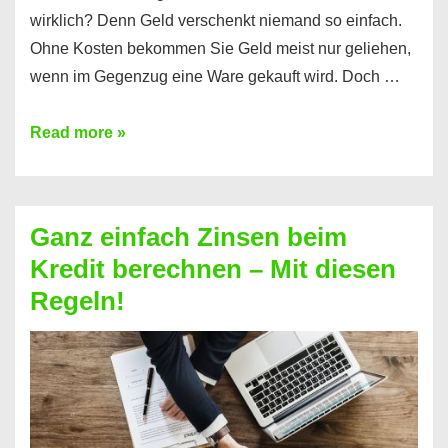
wirklich? Denn Geld verschenkt niemand so einfach.
Ohne Kosten bekommen Sie Geld meist nur geliehen,
wenn im Gegenzug eine Ware gekauft wird. Doch …
Einen
Read more »
Kredit
ohne
Zinsen
Ganz einfach Zinsen beim
bekommen?
Kredit berechnen – Mit diesen
So
Regeln!
ist
es
möglich!