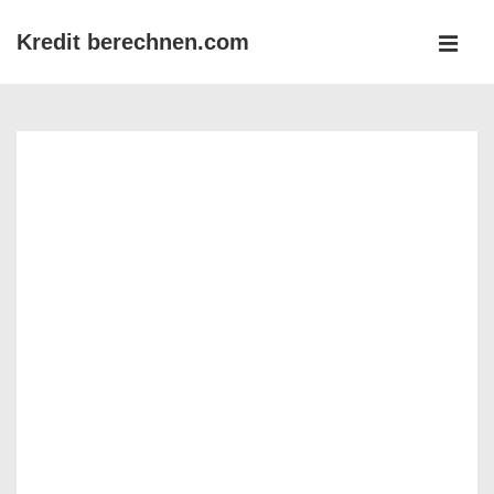
↓
Kredit berechnen.com
Zum
MEN
Inhalt
Main
Navigation