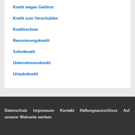
Kredit wegen Geldnot
Kredit zum Umschulden
Kreditrechner
Renovierungskredit
Sofortkredit
Unternehmenskredit
Urlaubskredit
Footer-
Datenschutz
Impressum
Kontakt
Haftungsausschluss
Auf
unserer Webseite werben
Menü