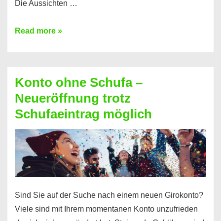
Die Aussichten …
Mit
Read more »
diesen
Möglichkeiten
erhalten
Konto ohne Schufa –
Sie
Neueröffnung trotz
einen
Schufaeintrag möglich
Kredit
ohne
Einkommensnachweis
Sind Sie auf der Suche nach einem neuen Girokonto?
Viele sind mit Ihrem momentanen Konto unzufrieden