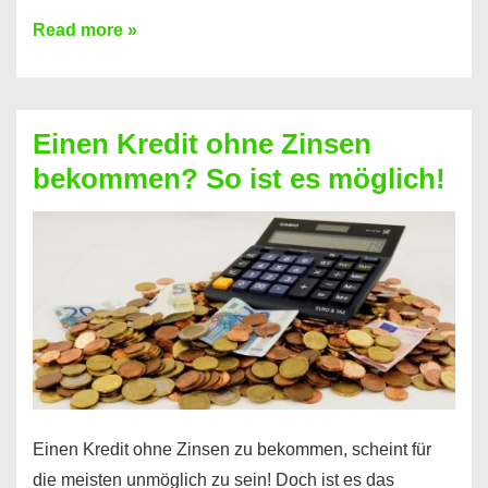
Ist
Read more »
ein
Kredit
ohne
Einen Kredit ohne Zinsen
Festvertrag
bekommen? So ist es möglich!
für
jeden
möglich?
Hier
erfahren
Sie
es
Einen Kredit ohne Zinsen zu bekommen, scheint für
die meisten unmöglich zu sein! Doch ist es das