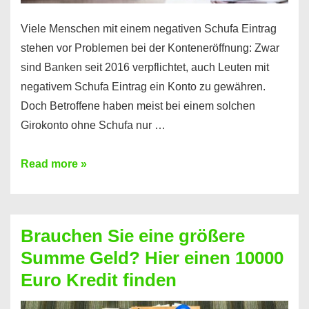
Viele Menschen mit einem negativen Schufa Eintrag
stehen vor Problemen bei der Konteneröffnung: Zwar
sind Banken seit 2016 verpflichtet, auch Leuten mit
negativem Schufa Eintrag ein Konto zu gewähren.
Doch Betroffene haben meist bei einem solchen
Girokonto ohne Schufa nur …
Günstiges
Read more »
Girokonto
ohne
Schufa:
Brauchen Sie eine größere
Geht
Summe Geld? Hier einen 10000
das
Euro Kredit finden
überhaupt?
Na