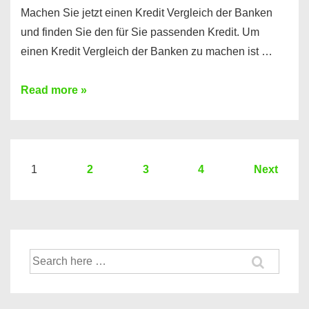
Machen Sie jetzt einen Kredit Vergleich der Banken
und finden Sie den für Sie passenden Kredit. Um
einen Kredit Vergleich der Banken zu machen ist …
Sie
Read more »
brauchen
einen
Kredit?
Hier
Seitennummerierung
1
2
3
4
Next
ein
der
Kredit
Beiträge
Vergleich
der
Suche
Banken
nach: