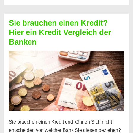
eine
größere
Sie brauchen einen Kredit?
Summe
Hier ein Kredit Vergleich der
Geld?
Banken
Hier
einen
10000
Euro
Kredit
finden
Sie brauchen einen Kredit und können Sich nicht
entscheiden von welcher Bank Sie diesen beziehen?