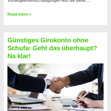
Vorfälligkeitsentschädigungen fest, die diese …
Kredit
Read more »
vorzeitig
ablösen
und
Günstiges Girokonto ohne
dabei
Schufa: Geht das überhaupt?
profitieren
Na klar!
–
So
funktioniert’s