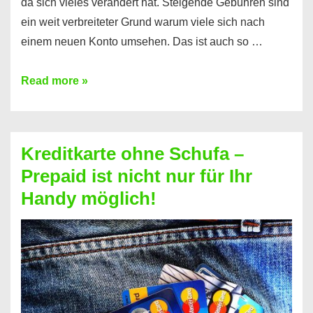
da sich vieles verändert hat. Steigende Gebühren sind
ein weit verbreiteter Grund warum viele sich nach
einem neuen Konto umsehen. Das ist auch so …
Konto
Read more »
ohne
Schufa
–
Kreditkarte ohne Schufa –
Neueröffnung
Prepaid ist nicht nur für Ihr
trotz
Handy möglich!
Schufaeintrag
möglich