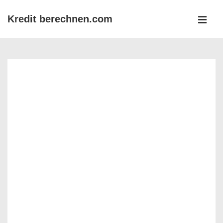
↓
Kredit berechnen.com
Zum
MEN
Inhalt
Main
Navigation