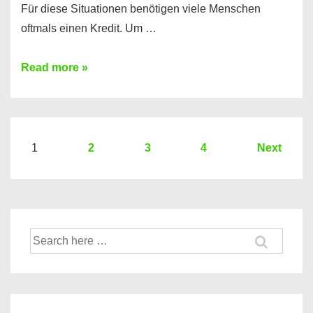
Für diese Situationen benötigen viele Menschen
oftmals einen Kredit. Um …
Brauchen
Read more »
Sie
eine
größere
Summe
Seitennummerierung
1
2
3
4
Next
Geld?
der
Hier
Beiträge
einen
10000
Suche
Euro
nach:
Kredit
finden