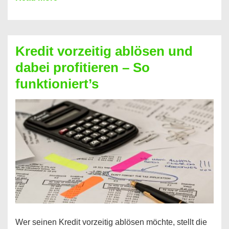
einfach
Zinsen
beim
Kredit vorzeitig ablösen und
Kredit
dabei profitieren – So
berechnen
funktioniert’s
–
Mit
diesen
Regeln!
Wer seinen Kredit vorzeitig ablösen möchte, stellt die