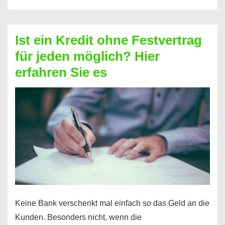
ohne
Schufa
–
Ist ein Kredit ohne Festvertrag
Prepaid
für jeden möglich? Hier
ist
erfahren Sie es
nicht
nur
für
Ihr
Handy
möglich!
Keine Bank verschenkt mal einfach so das Geld an die
Kunden. Besonders nicht, wenn die