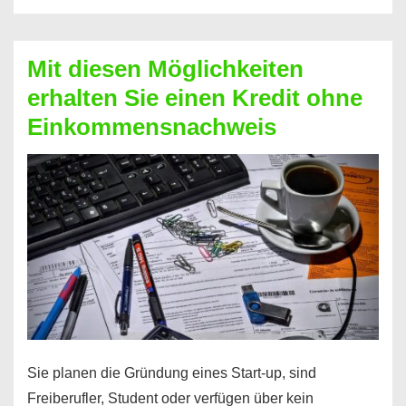
Der
Kredit
Mit diesen Möglichkeiten
für
erhalten Sie einen Kredit ohne
schnelle
Einkommensnachweis
Durchstarter
Sie planen die Gründung eines Start-up, sind
Freiberufler, Student oder verfügen über kein