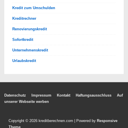
Kredit zum Umschulden
Kreditrechner
Renovierungskredit
Sofortkredit
Unternehmenskredit
Urlaubskredit
Footer-
Datenschutz
Impressum
Kontakt
Haftungsausschluss
Auf
unserer Webseite werben
Menü
Copyright © 2026
kreditberechnen.com
| Powered by
Responsive
Theme