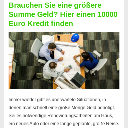
Brauchen Sie eine größere
Geht
Summe Geld? Hier einen 10000
das
Euro Kredit finden
überhaupt?
Na
klar!
Immer wieder gibt es unerwartete Situationen, in
denen man schnell eine große Menge Geld benötigt.
Sei es notwendige Renovierungsarbeiten am Haus,
ein neues Auto oder eine lange geplante, große Reise.