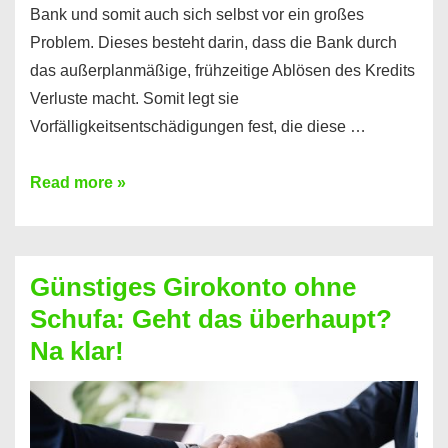
Bank und somit auch sich selbst vor ein großes
Problem. Dieses besteht darin, dass die Bank durch
das außerplanmäßige, frühzeitige Ablösen des Kredits
Verluste macht. Somit legt sie
Vorfälligkeitsentschädigungen fest, die diese …
Kredit
Read more »
vorzeitig
ablösen
und
Günstiges Girokonto ohne
dabei
Schufa: Geht das überhaupt?
profitieren
Na klar!
–
So
funktioniert’s