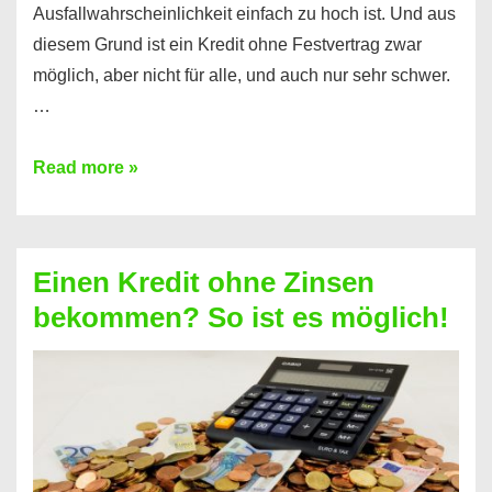
Ausfallwahrscheinlichkeit einfach zu hoch ist. Und aus
diesem Grund ist ein Kredit ohne Festvertrag zwar
möglich, aber nicht für alle, und auch nur sehr schwer.
…
Ist
Read more »
ein
Kredit
ohne
Einen Kredit ohne Zinsen
Festvertrag
bekommen? So ist es möglich!
für
jeden
möglich?
Hier
erfahren
Sie