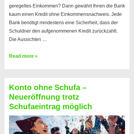
geregeltes Einkommen? Dann gewährt Ihnen die Bank
kaum einen Kredit ohne Einkommensnachweis. Jede
Bank benötigt mindestens eine Sicherheit, dass der
Schuldner den aufgenommenen Kredit zurückzahlt.
Die Aussichten …
Mit
Read more »
diesen
Möglichkeiten
erhalten
Konto ohne Schufa –
Sie
Neueröffnung trotz
einen
Schufaeintrag möglich
Kredit
ohne
Einkommensnachweis