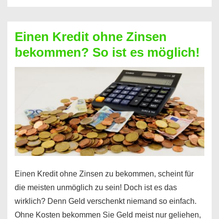
Kredit
ohne
Einen Kredit ohne Zinsen
Festvertrag
bekommen? So ist es möglich!
für
jeden
möglich?
Hier
erfahren
Sie
es
Einen Kredit ohne Zinsen zu bekommen, scheint für
die meisten unmöglich zu sein! Doch ist es das
wirklich? Denn Geld verschenkt niemand so einfach.
Ohne Kosten bekommen Sie Geld meist nur geliehen,