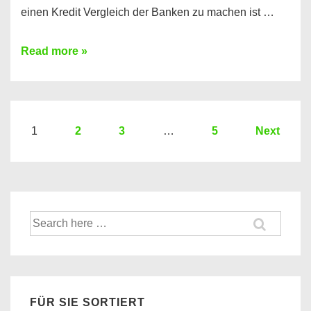
einen Kredit Vergleich der Banken zu machen ist …
Sie
Read more »
brauchen
einen
Kredit?
Hier
Seitennummerierung
1
2
3
…
5
Next
ein
der
Kredit
Beiträge
Vergleich
der
Suche
Banken
nach:
FÜR SIE SORTIERT