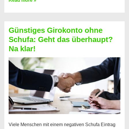
Read more »
vorzeitig
ablösen
und
Günstiges Girokonto ohne
dabei
Schufa: Geht das überhaupt?
profitieren
Na klar!
–
So
funktioniert’s
Viele Menschen mit einem negativen Schufa Eintrag