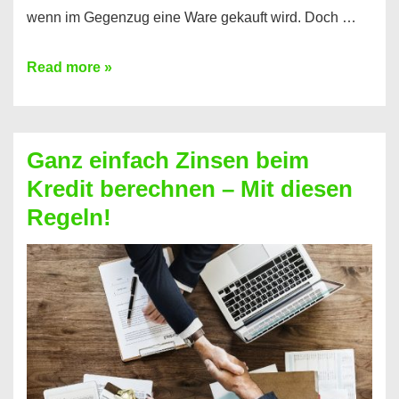
wenn im Gegenzug eine Ware gekauft wird. Doch …
Einen
Read more »
Kredit
ohne
Zinsen
Ganz einfach Zinsen beim
bekommen?
Kredit berechnen – Mit diesen
So
Regeln!
ist
es
möglich!