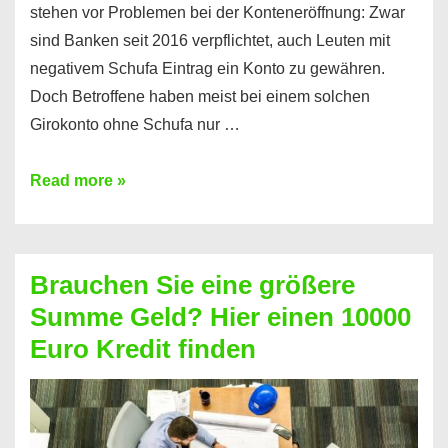
stehen vor Problemen bei der Konteneröffnung: Zwar
sind Banken seit 2016 verpflichtet, auch Leuten mit
negativem Schufa Eintrag ein Konto zu gewähren.
Doch Betroffene haben meist bei einem solchen
Girokonto ohne Schufa nur …
Günstiges
Read more »
Girokonto
ohne
Schufa:
Brauchen Sie eine größere
Geht
Summe Geld? Hier einen 10000
das
Euro Kredit finden
überhaupt?
Na
klar!