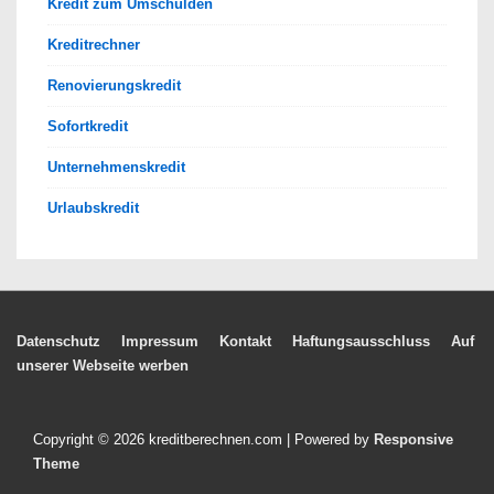
Kredit zum Umschulden
Kreditrechner
Renovierungskredit
Sofortkredit
Unternehmenskredit
Urlaubskredit
Footer-
Datenschutz
Impressum
Kontakt
Haftungsausschluss
Auf
unserer Webseite werben
Menü
Copyright © 2026
kreditberechnen.com
| Powered by
Responsive
Theme