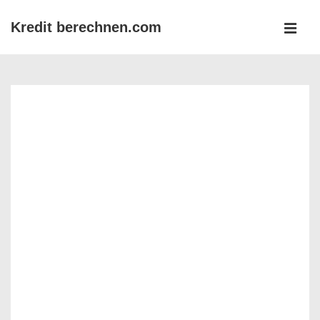
↓
Kredit berechnen.com
Zum
MEN
Inhalt
Main
Navigation