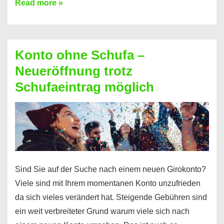
Mit
Read more »
diesen
Möglichkeiten
erhalten
Konto ohne Schufa –
Sie
Neueröffnung trotz
einen
Schufaeintrag möglich
Kredit
ohne
Einkommensnachweis
Sind Sie auf der Suche nach einem neuen Girokonto?
Viele sind mit Ihrem momentanen Konto unzufrieden
da sich vieles verändert hat. Steigende Gebühren sind
ein weit verbreiteter Grund warum viele sich nach