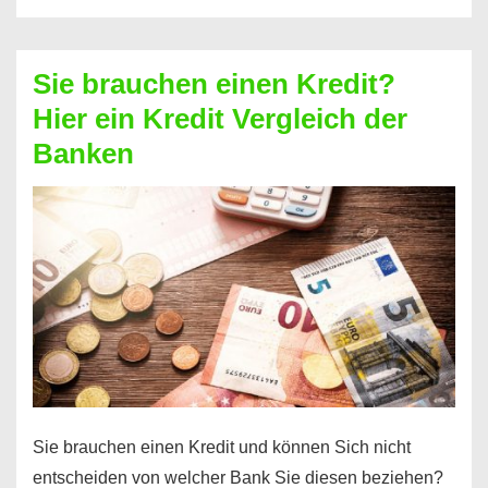
eine
größere
Sie brauchen einen Kredit?
Summe
Hier ein Kredit Vergleich der
Geld?
Banken
Hier
einen
10000
Euro
Kredit
finden
Sie brauchen einen Kredit und können Sich nicht
entscheiden von welcher Bank Sie diesen beziehen?