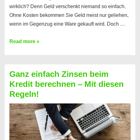
wirklich? Denn Geld verschenkt niemand so einfach.
Ohne Kosten bekommen Sie Geld meist nur geliehen,
wenn im Gegenzug eine Ware gekauft wird. Doch …
Einen
Read more »
Kredit
ohne
Zinsen
Ganz einfach Zinsen beim
bekommen?
Kredit berechnen – Mit diesen
So
Regeln!
ist
es
möglich!