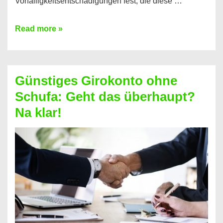
Vorfälligkeitsentschädigungen fest, die diese …
Kredit
Read more »
vorzeitig
ablösen
und
Günstiges Girokonto ohne
dabei
Schufa: Geht das überhaupt?
profitieren
Na klar!
–
So
funktioniert’s