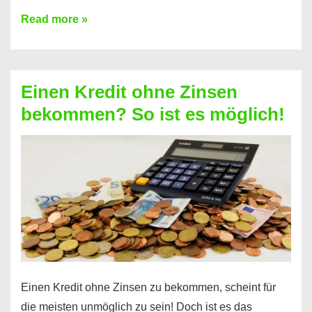
Ist
Read more »
ein
Kredit
ohne
Einen Kredit ohne Zinsen
Festvertrag
bekommen? So ist es möglich!
für
jeden
möglich?
Hier
erfahren
Sie
es
Einen Kredit ohne Zinsen zu bekommen, scheint für
die meisten unmöglich zu sein! Doch ist es das