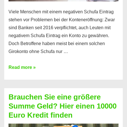
Viele Menschen mit einem negativen Schufa Eintrag
stehen vor Problemen bei der Konteneröffnung: Zwar
sind Banken seit 2016 verpflichtet, auch Leuten mit
negativem Schufa Eintrag ein Konto zu gewähren.
Doch Betroffene haben meist bei einem solchen
Girokonto ohne Schufa nur …
Günstiges
Read more »
Girokonto
ohne
Schufa:
Brauchen Sie eine größere
Geht
Summe Geld? Hier einen 10000
das
Euro Kredit finden
überhaupt?
Na