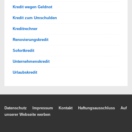
Kredit wegen Geldnot
Kredit zum Umschulden
Kreditrechner
Renovierungskredit
Sofortkredit
Unternehmenskredit
Urlaubskredit
Footer-
Datenschutz
Impressum
Kontakt
Haftungsausschluss
Auf
unserer Webseite werben
Menü