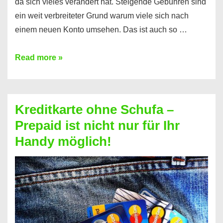
da sich vieles verändert hat. Steigende Gebühren sind
ein weit verbreiteter Grund warum viele sich nach
einem neuen Konto umsehen. Das ist auch so …
Konto
Read more »
ohne
Schufa
–
Kreditkarte ohne Schufa –
Neueröffnung
Prepaid ist nicht nur für Ihr
trotz
Handy möglich!
Schufaeintrag
möglich