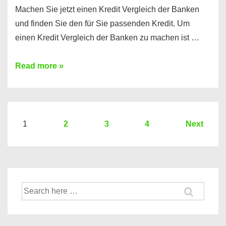
Machen Sie jetzt einen Kredit Vergleich der Banken
und finden Sie den für Sie passenden Kredit. Um
einen Kredit Vergleich der Banken zu machen ist …
Sie
Read more »
brauchen
einen
Kredit?
Hier
Seitennummerierung
1
2
3
4
Next
ein
der
Kredit
Beiträge
Vergleich
der
Suche
Banken
nach: