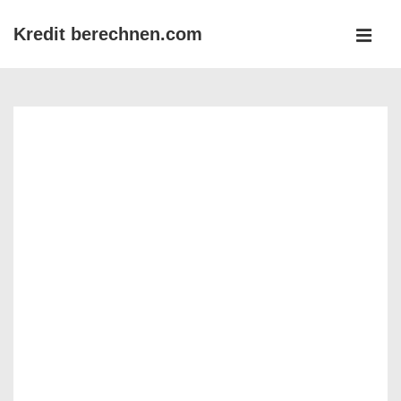
↓
Kredit berechnen.com
Zum
MEN
Inhalt
Main
Navigation