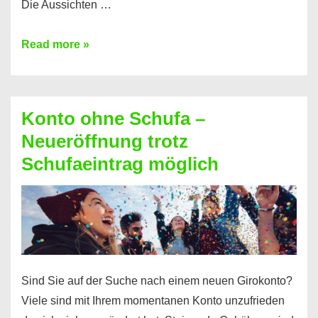
Die Aussichten …
Mit
Read more »
diesen
Möglichkeiten
erhalten
Konto ohne Schufa –
Sie
Neueröffnung trotz
einen
Schufaeintrag möglich
Kredit
ohne
Einkommensnachweis
Sind Sie auf der Suche nach einem neuen Girokonto?
Viele sind mit Ihrem momentanen Konto unzufrieden