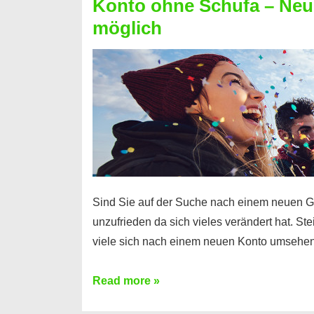
Konto ohne Schufa – Neue
Sie
möglich
einen
Kredit
ohne
Einkommensnachweis
Sind Sie auf der Suche nach einem neuen G
unzufrieden da sich vieles verändert hat. S
viele sich nach einem neuen Konto umsehen
Konto
Read more »
ohne