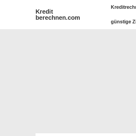
↓
Main
Kreditrech
Kredit
Zum
Navigation
berechnen.com
Inhalt
günstige Z