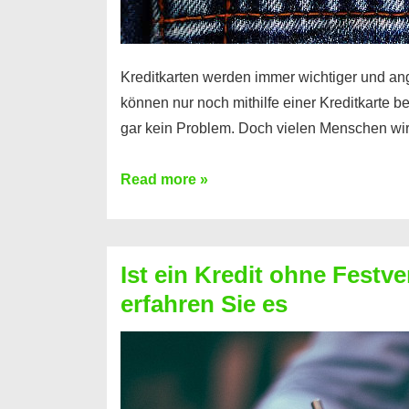
Kreditkarten werden immer wichtiger und an
können nur noch mithilfe einer Kreditkarte be
gar kein Problem. Doch vielen Menschen wir
Kreditkarte
Read more »
ohne
Schufa
–
Ist ein Kredit ohne Festve
Prepaid
erfahren Sie es
ist
nicht
nur
für
Ihr