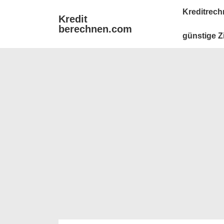
↓
Main
Kreditrech
Kredit
Zum
Navigation
berechnen.com
Inhalt
günstige Z