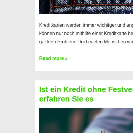
Kreditkarten werden immer wichtiger und an
können nur noch mithilfe einer Kreditkarte be
gar kein Problem. Doch vielen Menschen wir
Kreditkarte
Read more »
ohne
Schufa
–
Ist ein Kredit ohne Festve
Prepaid
erfahren Sie es
ist
nicht
nur
für
Ihr