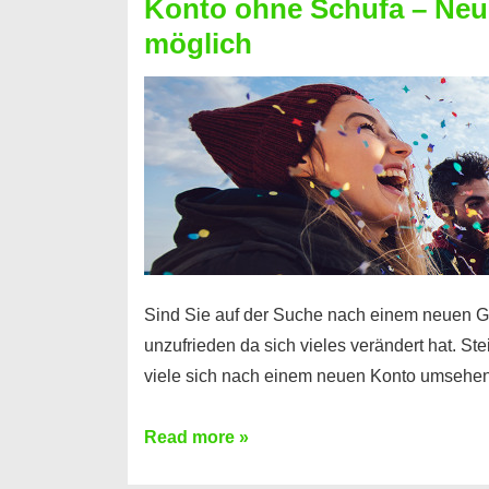
Konto ohne Schufa – Neue
Sie
möglich
einen
Kredit
ohne
Einkommensnachweis
Sind Sie auf der Suche nach einem neuen G
unzufrieden da sich vieles verändert hat. S
viele sich nach einem neuen Konto umsehen
Konto
Read more »
ohne