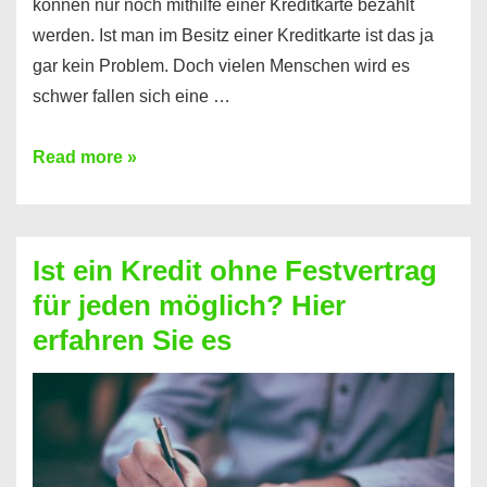
können nur noch mithilfe einer Kreditkarte bezahlt
werden. Ist man im Besitz einer Kreditkarte ist das ja
gar kein Problem. Doch vielen Menschen wird es
schwer fallen sich eine …
Kreditkarte
Read more »
ohne
Schufa
–
Ist ein Kredit ohne Festvertrag
Prepaid
für jeden möglich? Hier
ist
erfahren Sie es
nicht
nur
für
Ihr
Handy