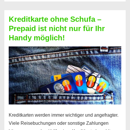
Schufa
–
Kreditkarte ohne Schufa –
Neueröffnung
Prepaid ist nicht nur für Ihr
trotz
Handy möglich!
Schufaeintrag
möglich
Kreditkarten werden immer wichtiger und angefragter.
Viele Reisebuchungen oder sonstige Zahlungen