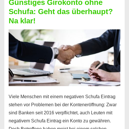
Günstiges Girokonto ohne
dabei
Schufa: Geht das überhaupt?
profitieren
Na klar!
–
So
funktioniert’s
Viele Menschen mit einem negativen Schufa Eintrag
stehen vor Problemen bei der Konteneröffnung: Zwar
sind Banken seit 2016 verpflichtet, auch Leuten mit
negativem Schufa Eintrag ein Konto zu gewähren.
Doch Betroffene haben meist bei einem solchen