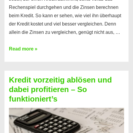
Rechenspiel durchgehen und die Zinsen berechnen
beim Kredit. So kann er sehen, wie viel ihn überhaupt
der Kredit kostet und viel besser vergleichen. Denn
allein die Zinsen zu vergleichen, genügt nicht aus, …
Ganz
Read more »
einfach
Zinsen
beim
Kredit vorzeitig ablösen und
Kredit
dabei profitieren – So
berechnen
funktioniert’s
–
Mit
diesen
Regeln!