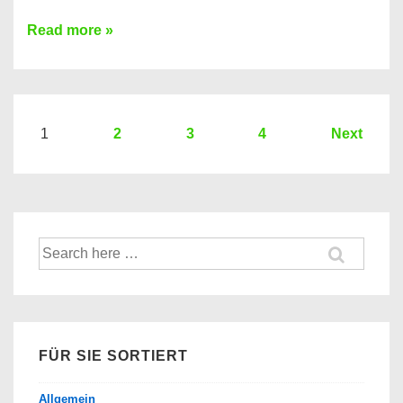
Sie
Read more »
brauchen
einen
Kredit?
Hier
Seitennummerierung
1
2
3
4
Next
ein
der
Kredit
Beiträge
Vergleich
der
Suche
Banken
nach:
FÜR SIE SORTIERT
Allgemein