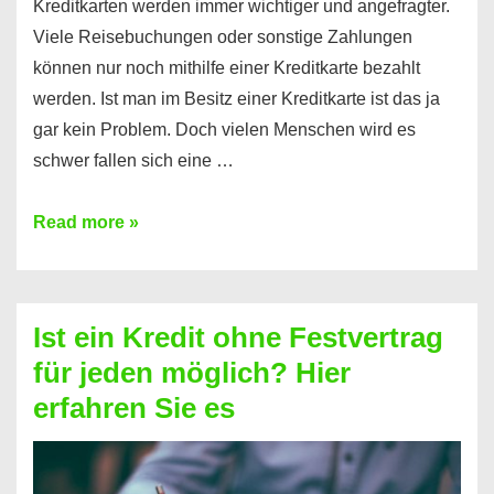
Kreditkarten werden immer wichtiger und angefragter.
Viele Reisebuchungen oder sonstige Zahlungen
können nur noch mithilfe einer Kreditkarte bezahlt
werden. Ist man im Besitz einer Kreditkarte ist das ja
gar kein Problem. Doch vielen Menschen wird es
schwer fallen sich eine …
Kreditkarte
Read more »
ohne
Schufa
–
Ist ein Kredit ohne Festvertrag
Prepaid
für jeden möglich? Hier
ist
erfahren Sie es
nicht
nur
für