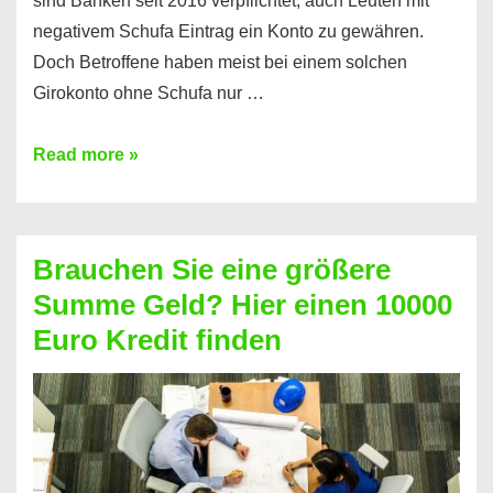
sind Banken seit 2016 verpflichtet, auch Leuten mit
negativem Schufa Eintrag ein Konto zu gewähren.
Doch Betroffene haben meist bei einem solchen
Girokonto ohne Schufa nur …
Günstiges
Read more »
Girokonto
ohne
Schufa:
Brauchen Sie eine größere
Geht
Summe Geld? Hier einen 10000
das
Euro Kredit finden
überhaupt?
Na
klar!