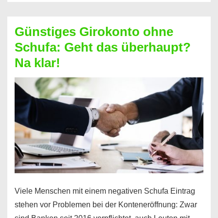
ablösen
und
Günstiges Girokonto ohne
dabei
Schufa: Geht das überhaupt?
profitieren
Na klar!
–
So
funktioniert’s
Viele Menschen mit einem negativen Schufa Eintrag
stehen vor Problemen bei der Konteneröffnung: Zwar