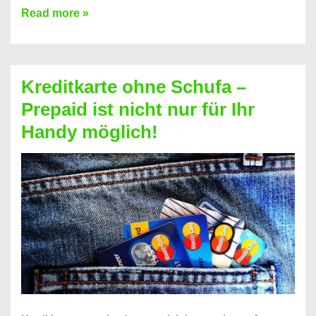
Konto
Read more »
ohne
Schufa
–
Kreditkarte ohne Schufa –
Neueröffnung
Prepaid ist nicht nur für Ihr
trotz
Handy möglich!
Schufaeintrag
möglich