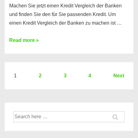
Machen Sie jetzt einen Kredit Vergleich der Banken
und finden Sie den für Sie passenden Kredit. Um
einen Kredit Vergleich der Banken zu machen ist …
Sie
Read more »
brauchen
einen
Kredit?
Hier
Seitennummerierung
1
2
3
4
Next
ein
der
Kredit
Beiträge
Vergleich
der
Suche
Banken
nach: