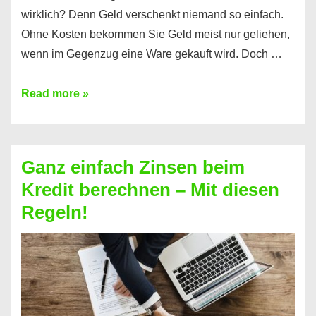
wirklich? Denn Geld verschenkt niemand so einfach.
Ohne Kosten bekommen Sie Geld meist nur geliehen,
wenn im Gegenzug eine Ware gekauft wird. Doch …
Einen
Read more »
Kredit
ohne
Zinsen
Ganz einfach Zinsen beim
bekommen?
Kredit berechnen – Mit diesen
So
Regeln!
ist
es
möglich!