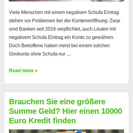
Viele Menschen mit einem negativen Schufa Eintrag
stehen vor Problemen bei der Konteneröffnung: Zwar
sind Banken seit 2016 verpflichtet, auch Leuten mit
negativem Schufa Eintrag ein Konto zu gewähren.
Doch Betroffene haben meist bei einem solchen
Girokonto ohne Schufa nur …
Günstiges
Read more »
Girokonto
ohne
Schufa:
Brauchen Sie eine größere
Geht
Summe Geld? Hier einen 10000
das
Euro Kredit finden
überhaupt?
Na