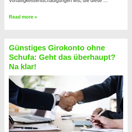
Vorfälligkeitsentschädigungen fest, die diese …
Kredit
Read more »
vorzeitig
ablösen
und
Günstiges Girokonto ohne
dabei
Schufa: Geht das überhaupt?
profitieren
Na klar!
–
So
funktioniert’s