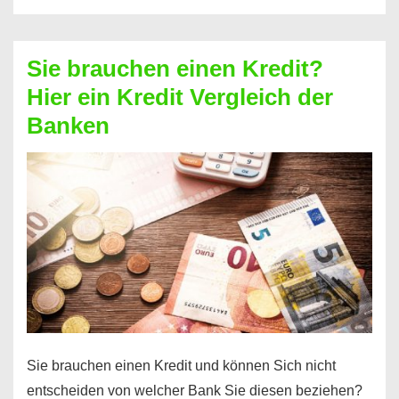
eine
größere
Sie brauchen einen Kredit?
Summe
Hier ein Kredit Vergleich der
Geld?
Banken
Hier
einen
10000
Euro
Kredit
finden
Sie brauchen einen Kredit und können Sich nicht
entscheiden von welcher Bank Sie diesen beziehen?