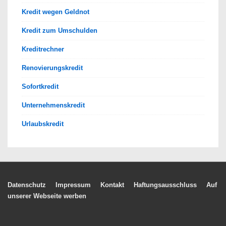
Kredit wegen Geldnot
Kredit zum Umschulden
Kreditrechner
Renovierungskredit
Sofortkredit
Unternehmenskredit
Urlaubskredit
Footer-
Datenschutz
Impressum
Kontakt
Haftungsausschluss
Auf
unserer Webseite werben
Menü