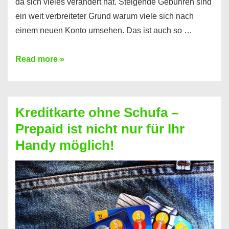
da sich vieles verändert hat. Steigende Gebühren sind
ein weit verbreiteter Grund warum viele sich nach
einem neuen Konto umsehen. Das ist auch so …
Konto
Read more »
ohne
Schufa
–
Kreditkarte ohne Schufa –
Neueröffnung
Prepaid ist nicht nur für Ihr
trotz
Handy möglich!
Schufaeintrag
möglich