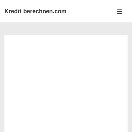
↓
Kredit berechnen.com
Zum
MEN
Inhalt
Main
Navigation