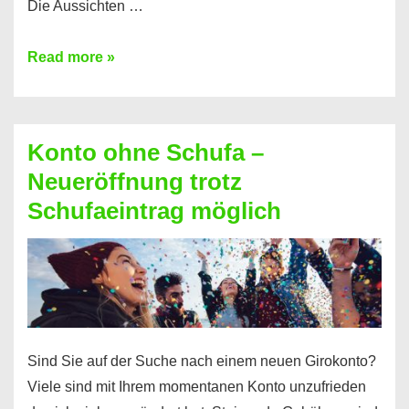
Die Aussichten …
Mit
Read more »
diesen
Möglichkeiten
erhalten
Konto ohne Schufa –
Sie
Neueröffnung trotz
einen
Schufaeintrag möglich
Kredit
ohne
Einkommensnachweis
Sind Sie auf der Suche nach einem neuen Girokonto?
Viele sind mit Ihrem momentanen Konto unzufrieden