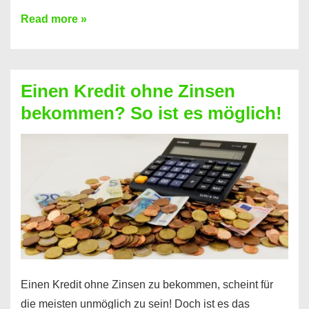
Ist
Read more »
ein
Kredit
ohne
Einen Kredit ohne Zinsen
Festvertrag
bekommen? So ist es möglich!
für
jeden
möglich?
Hier
erfahren
Sie
es
Einen Kredit ohne Zinsen zu bekommen, scheint für
die meisten unmöglich zu sein! Doch ist es das