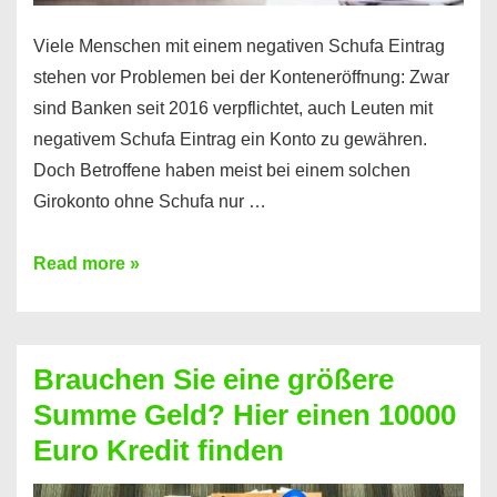
Viele Menschen mit einem negativen Schufa Eintrag
stehen vor Problemen bei der Konteneröffnung: Zwar
sind Banken seit 2016 verpflichtet, auch Leuten mit
negativem Schufa Eintrag ein Konto zu gewähren.
Doch Betroffene haben meist bei einem solchen
Girokonto ohne Schufa nur …
Günstiges
Read more »
Girokonto
ohne
Schufa:
Brauchen Sie eine größere
Geht
Summe Geld? Hier einen 10000
das
Euro Kredit finden
überhaupt?
Na