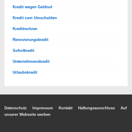
Kredit wegen Geldnot
Kredit zum Umschulden
Kreditrechner
Renovierungskredit
Sofortkredit
Unternehmenskredit
Urlaubskredit
Footer-
Datenschutz
Impressum
Kontakt
Haftungsausschluss
Auf
unserer Webseite werben
Menü