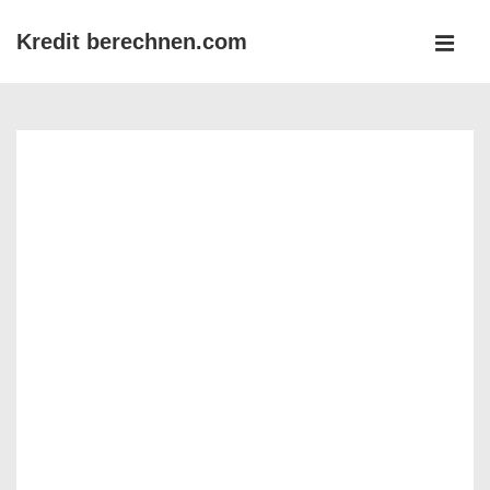
↓
Kredit berechnen.com
Zum
MEN
Inhalt
Main
Navigation