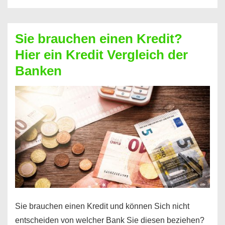
eine
größere
Sie brauchen einen Kredit?
Summe
Hier ein Kredit Vergleich der
Geld?
Banken
Hier
einen
10000
Euro
Kredit
finden
Sie brauchen einen Kredit und können Sich nicht
entscheiden von welcher Bank Sie diesen beziehen?