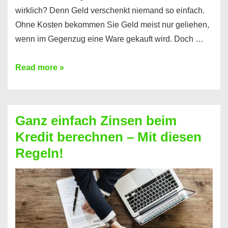
wirklich? Denn Geld verschenkt niemand so einfach.
Ohne Kosten bekommen Sie Geld meist nur geliehen,
wenn im Gegenzug eine Ware gekauft wird. Doch …
Einen
Read more »
Kredit
ohne
Zinsen
Ganz einfach Zinsen beim
bekommen?
Kredit berechnen – Mit diesen
So
Regeln!
ist
es
möglich!