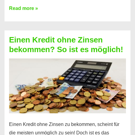
Ist
Read more »
ein
Kredit
ohne
Einen Kredit ohne Zinsen
Festvertrag
bekommen? So ist es möglich!
für
jeden
möglich?
Hier
erfahren
Sie
es
Einen Kredit ohne Zinsen zu bekommen, scheint für
die meisten unmöglich zu sein! Doch ist es das