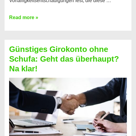
Vorfälligkeitsentschädigungen fest, die diese …
Kredit
Read more »
vorzeitig
ablösen
und
Günstiges Girokonto ohne
dabei
Schufa: Geht das überhaupt?
profitieren
Na klar!
–
So
funktioniert’s