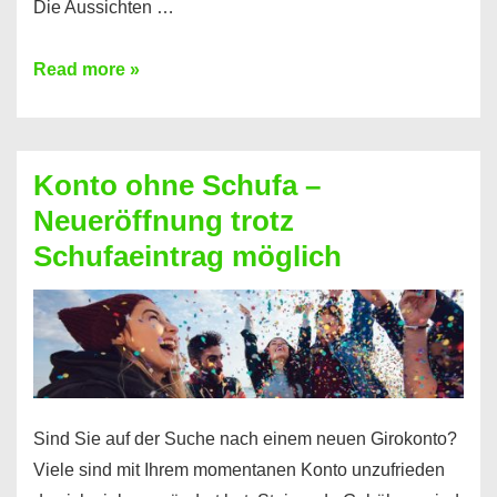
Die Aussichten …
Mit
Read more »
diesen
Möglichkeiten
erhalten
Konto ohne Schufa –
Sie
Neueröffnung trotz
einen
Schufaeintrag möglich
Kredit
ohne
Einkommensnachweis
Sind Sie auf der Suche nach einem neuen Girokonto?
Viele sind mit Ihrem momentanen Konto unzufrieden