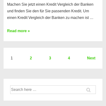
Machen Sie jetzt einen Kredit Vergleich der Banken
und finden Sie den für Sie passenden Kredit. Um
einen Kredit Vergleich der Banken zu machen ist …
Sie
Read more »
brauchen
einen
Kredit?
Hier
Seitennummerierung
1
2
3
4
Next
ein
der
Kredit
Beiträge
Vergleich
der
Suche
Banken
nach: