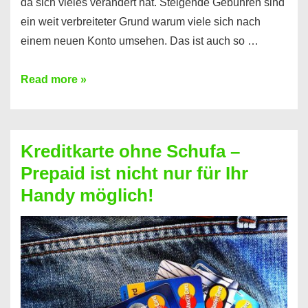
da sich vieles verändert hat. Steigende Gebühren sind
ein weit verbreiteter Grund warum viele sich nach
einem neuen Konto umsehen. Das ist auch so …
Konto
Read more »
ohne
Schufa
–
Kreditkarte ohne Schufa –
Neueröffnung
Prepaid ist nicht nur für Ihr
trotz
Handy möglich!
Schufaeintrag
möglich