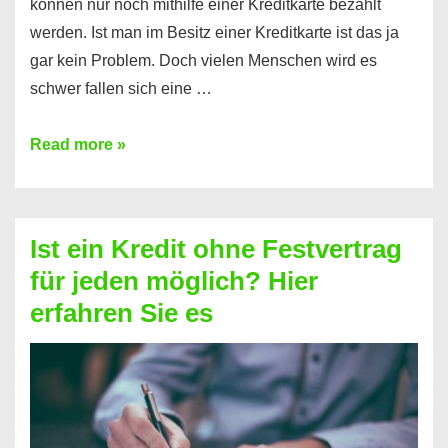
können nur noch mithilfe einer Kreditkarte bezahlt
werden. Ist man im Besitz einer Kreditkarte ist das ja
gar kein Problem. Doch vielen Menschen wird es
schwer fallen sich eine …
Kreditkarte
Read more »
ohne
Schufa
–
Ist ein Kredit ohne Festvertrag
Prepaid
für jeden möglich? Hier
ist
erfahren Sie es
nicht
nur
für
Ihr
Handy