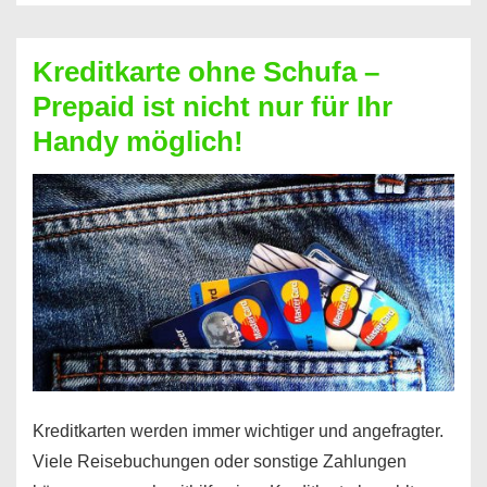
Schufa
–
Kreditkarte ohne Schufa –
Neueröffnung
Prepaid ist nicht nur für Ihr
trotz
Handy möglich!
Schufaeintrag
möglich
Kreditkarten werden immer wichtiger und angefragter.
Viele Reisebuchungen oder sonstige Zahlungen