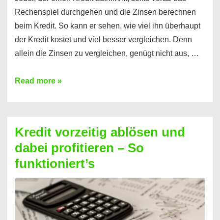
Rechenspiel durchgehen und die Zinsen berechnen
beim Kredit. So kann er sehen, wie viel ihn überhaupt
der Kredit kostet und viel besser vergleichen. Denn
allein die Zinsen zu vergleichen, genügt nicht aus, …
Ganz
Read more »
einfach
Zinsen
beim
Kredit vorzeitig ablösen und
Kredit
dabei profitieren – So
berechnen
funktioniert’s
–
Mit
diesen
Regeln!