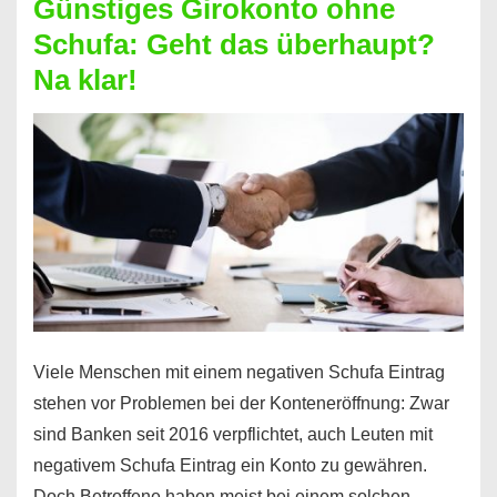
Günstiges Girokonto ohne
dabei
Schufa: Geht das überhaupt?
profitieren
Na klar!
–
So
funktioniert’s
Viele Menschen mit einem negativen Schufa Eintrag
stehen vor Problemen bei der Konteneröffnung: Zwar
sind Banken seit 2016 verpflichtet, auch Leuten mit
negativem Schufa Eintrag ein Konto zu gewähren.
Doch Betroffene haben meist bei einem solchen