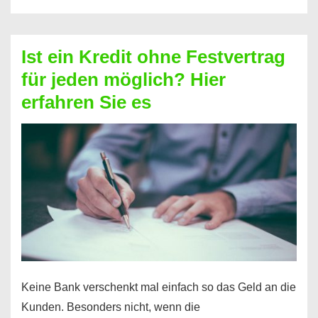
ohne
Schufa
–
Ist ein Kredit ohne Festvertrag
Prepaid
für jeden möglich? Hier
ist
erfahren Sie es
nicht
nur
für
Ihr
Handy
möglich!
Keine Bank verschenkt mal einfach so das Geld an die
Kunden. Besonders nicht, wenn die