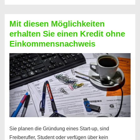
Der
Kredit
Mit diesen Möglichkeiten
für
erhalten Sie einen Kredit ohne
schnelle
Einkommensnachweis
Durchstarter
Sie planen die Gründung eines Start-up, sind
Freiberufler, Student oder verfügen über kein