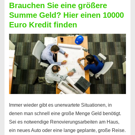
Brauchen Sie eine größere
Geht
Summe Geld? Hier einen 10000
das
Euro Kredit finden
überhaupt?
Na
klar!
Immer wieder gibt es unerwartete Situationen, in
denen man schnell eine große Menge Geld benötigt.
Sei es notwendige Renovierungsarbeiten am Haus,
ein neues Auto oder eine lange geplante, große Reise.