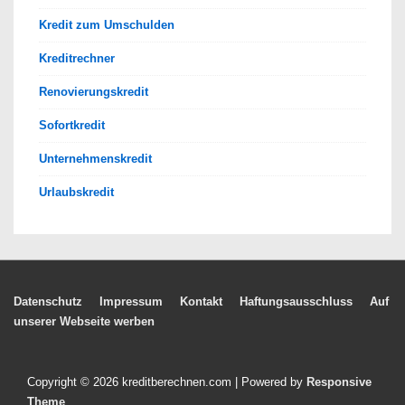
Kredit zum Umschulden
Kreditrechner
Renovierungskredit
Sofortkredit
Unternehmenskredit
Urlaubskredit
Footer-
Datenschutz
Impressum
Kontakt
Haftungsausschluss
Auf
unserer Webseite werben
Menü
Copyright © 2026
kreditberechnen.com
| Powered by
Responsive
Theme