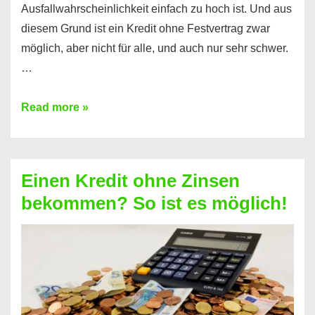
Ausfallwahrscheinlichkeit einfach zu hoch ist. Und aus
diesem Grund ist ein Kredit ohne Festvertrag zwar
möglich, aber nicht für alle, und auch nur sehr schwer.
…
Ist
Read more »
ein
Kredit
ohne
Einen Kredit ohne Zinsen
Festvertrag
bekommen? So ist es möglich!
für
jeden
möglich?
Hier
erfahren
Sie