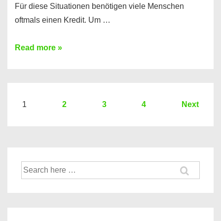
Für diese Situationen benötigen viele Menschen
oftmals einen Kredit. Um …
Brauchen
Read more »
Sie
eine
größere
Summe
Seitennummerierung
1
2
3
4
Next
Geld?
der
Hier
Beiträge
einen
10000
Suche
Euro
nach:
Kredit
finden