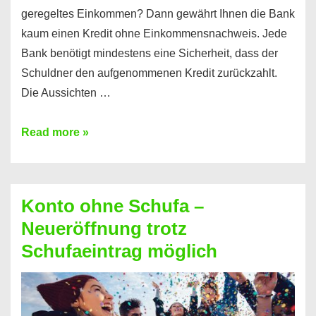
geregeltes Einkommen? Dann gewährt Ihnen die Bank
kaum einen Kredit ohne Einkommensnachweis. Jede
Bank benötigt mindestens eine Sicherheit, dass der
Schuldner den aufgenommenen Kredit zurückzahlt.
Die Aussichten …
Mit
Read more »
diesen
Möglichkeiten
erhalten
Konto ohne Schufa –
Sie
Neueröffnung trotz
einen
Schufaeintrag möglich
Kredit
ohne
Einkommensnachweis