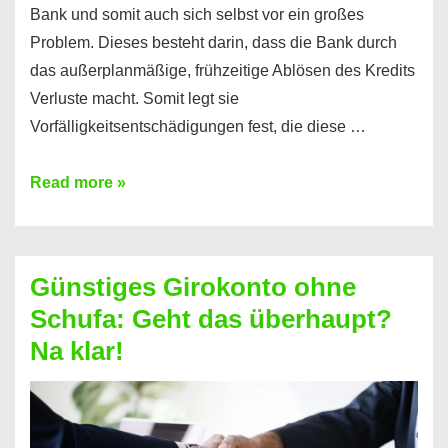
Bank und somit auch sich selbst vor ein großes
Problem. Dieses besteht darin, dass die Bank durch
das außerplanmäßige, frühzeitige Ablösen des Kredits
Verluste macht. Somit legt sie
Vorfälligkeitsentschädigungen fest, die diese …
Kredit
Read more »
vorzeitig
ablösen
und
Günstiges Girokonto ohne
dabei
Schufa: Geht das überhaupt?
profitieren
Na klar!
–
So
funktioniert’s