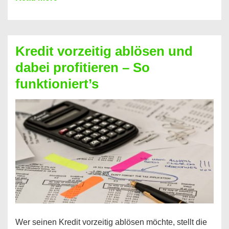
einfach
Zinsen
beim
Kredit vorzeitig ablösen und
Kredit
dabei profitieren – So
berechnen
funktioniert’s
–
Mit
diesen
Regeln!
Wer seinen Kredit vorzeitig ablösen möchte, stellt die