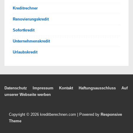
Kreditrechner
Renovierungskredit
Sofortkredit
Unternehmenskredit
Urlaubskredit
Footer-
Datenschutz
Impressum
Kontakt
Haftungsausschluss
Auf
unserer Webseite werben
Menü
Copyright © 2026
kreditberechnen.com
| Powered by
Responsive
Theme