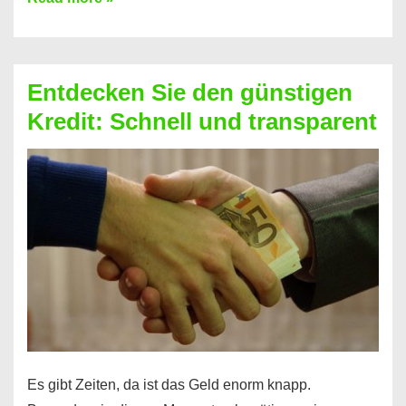
Freiheit
–
Der
Entdecken Sie den günstigen
Top-
Kredit: Schnell und transparent
Kredit
der
Norisbank
Es gibt Zeiten, da ist das Geld enorm knapp.