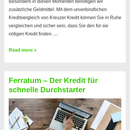
Besonders in diesen Momenten benötigen wir
zusätzliche Geldmittel. Mit dem unverbindlichen
Kreditvergleich von Kreuzer Kredit können Sie in Ruhe
vergleichen und sicher sein, dass Sie den für sie
nötigen Kredit finden. …
Entdecken
Read more »
Sie
den
günstigen
Ferratum – Der Kredit für
Kredit:
schnelle Durchstarter
Schnell
und
transparent