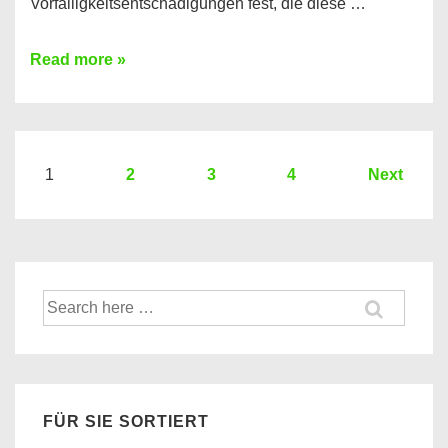
Vorfälligkeitsentschädigungen fest, die diese …
Kredit
Read more »
vorzeitig
ablösen
und
dabei
Seitennummerierung
1
2
3
4
Next
profitieren
der
–
Beiträge
So
funktioniert’s
Suche
nach:
FÜR SIE SORTIERT