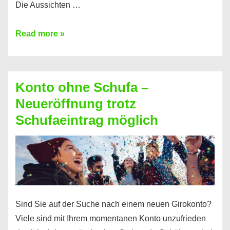
Die Aussichten …
Mit
Read more »
diesen
Möglichkeiten
erhalten
Konto ohne Schufa –
Sie
Neueröffnung trotz
einen
Schufaeintrag möglich
Kredit
ohne
Einkommensnachweis
Sind Sie auf der Suche nach einem neuen Girokonto?
Viele sind mit Ihrem momentanen Konto unzufrieden