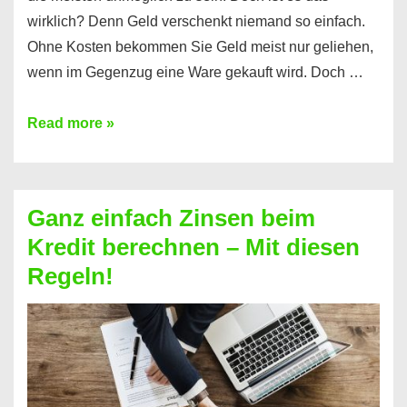
wirklich? Denn Geld verschenkt niemand so einfach.
Ohne Kosten bekommen Sie Geld meist nur geliehen,
wenn im Gegenzug eine Ware gekauft wird. Doch …
Einen
Read more »
Kredit
ohne
Zinsen
Ganz einfach Zinsen beim
bekommen?
Kredit berechnen – Mit diesen
So
Regeln!
ist
es
möglich!