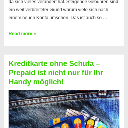
da sich vieles verändert hat. Steigende Gebühren sind
ein weit verbreiteter Grund warum viele sich nach
einem neuen Konto umsehen. Das ist auch so …
Konto
Read more »
ohne
Schufa
–
Kreditkarte ohne Schufa –
Neueröffnung
Prepaid ist nicht nur für Ihr
trotz
Handy möglich!
Schufaeintrag
möglich