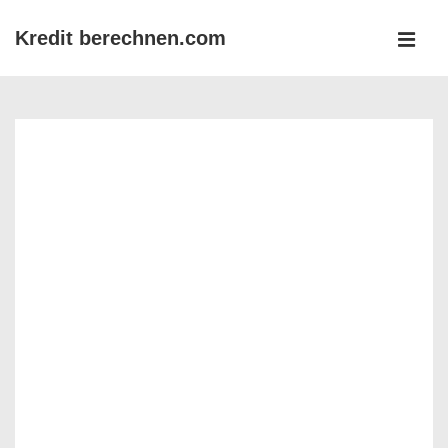
↓
Kredit berechnen.com
Zum
MEN
Inhalt
Main
Navigation