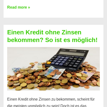
Ist
Read more »
ein
Kredit
ohne
Einen Kredit ohne Zinsen
Festvertrag
bekommen? So ist es möglich!
für
jeden
möglich?
Hier
erfahren
Sie
es
Einen Kredit ohne Zinsen zu bekommen, scheint für
die meisten unmöglich zu sein! Doch ist es das