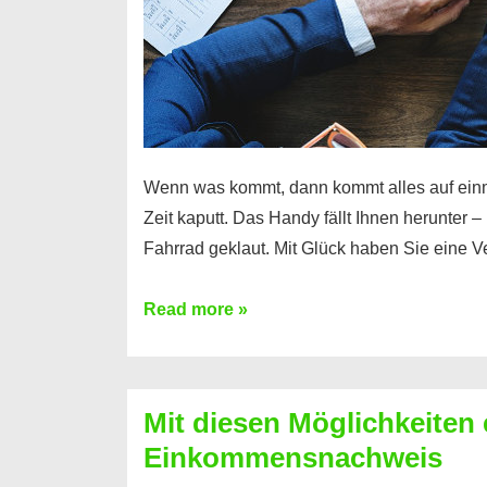
Wenn was kommt, dann kommt alles auf ein
Zeit kaputt. Das Handy fällt Ihnen herunter 
Fahrrad geklaut. Mit Glück haben Sie eine 
Ferratum
Read more »
–
Der
Kredit
Mit diesen Möglichkeiten 
für
Einkommensnachweis
schnelle