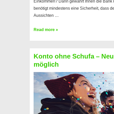
Einkommen? Dann gewährt Ihnen die Bank 
benötigt mindestens eine Sicherheit, dass 
Aussichten …
Mit
Read more »
diesen
Möglichkeiten
erhalten
Konto ohne Schufa – Neue
Sie
möglich
einen
Kredit
ohne
Einkommensnachweis