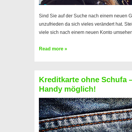
Sind Sie auf der Suche nach einem neuen G
unzufrieden da sich vieles verändert hat. S
viele sich nach einem neuen Konto umsehen
Konto
Read more »
ohne
Schufa
–
Kreditkarte ohne Schufa – 
Neueröffnung
Handy möglich!
trotz
Schufaeintrag
möglich