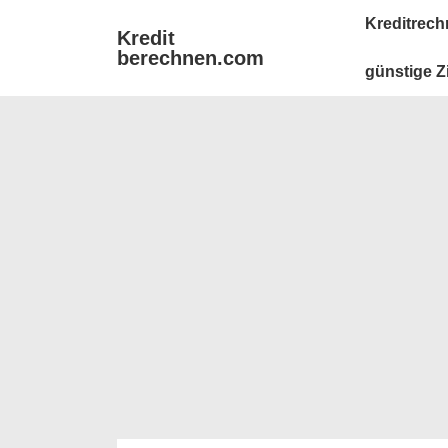
↓
Main
Kreditrech
Kredit
Zum
Navigation
berechnen.com
Inhalt
günstige Z