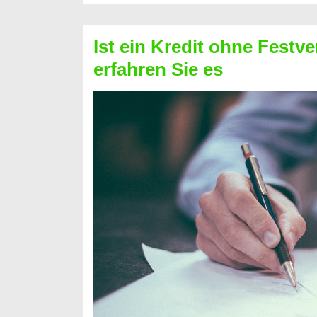
Schufa
–
Ist ein Kredit ohne Festve
Prepaid
erfahren Sie es
ist
nicht
nur
für
Ihr
Handy
möglich!