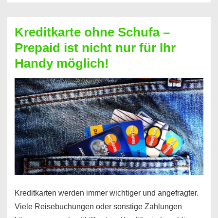
Schufa
–
Kreditkarte ohne Schufa –
Neueröffnung
Prepaid ist nicht nur für Ihr
trotz
Handy möglich!
Schufaeintrag
möglich
Kreditkarten werden immer wichtiger und angefragter.
Viele Reisebuchungen oder sonstige Zahlungen