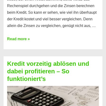
Rechenspiel durchgehen und die Zinsen berechnen
beim Kredit. So kann er sehen, wie viel ihn überhaupt
der Kredit kostet und viel besser vergleichen. Denn
allein die Zinsen zu vergleichen, genügt nicht aus, …
Ganz
Read more »
einfach
Zinsen
beim
Kredit vorzeitig ablösen und
Kredit
dabei profitieren – So
berechnen
funktioniert’s
–
Mit
diesen
Regeln!