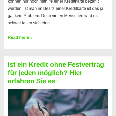
können nur noch mithilfe einer Kreditkarte bezahlt
werden. Ist man im Besitz einer Kreditkarte ist das ja
gar kein Problem. Doch vielen Menschen wird es
schwer fallen sich eine …
Kreditkarte
Read more »
ohne
Schufa
–
Ist ein Kredit ohne Festvertrag
Prepaid
für jeden möglich? Hier
ist
erfahren Sie es
nicht
nur
für
Ihr
Handy