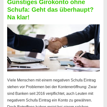
Günstiges Girokonto ohne
dabei
Schufa: Geht das überhaupt?
profitieren
Na klar!
–
So
funktioniert’s
Viele Menschen mit einem negativen Schufa Eintrag
stehen vor Problemen bei der Konteneröffnung: Zwar
sind Banken seit 2016 verpflichtet, auch Leuten mit
negativem Schufa Eintrag ein Konto zu gewähren.
Doch Betroffene haben meist bei einem solchen