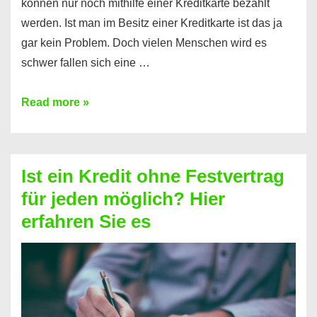
können nur noch mithilfe einer Kreditkarte bezahlt
werden. Ist man im Besitz einer Kreditkarte ist das ja
gar kein Problem. Doch vielen Menschen wird es
schwer fallen sich eine …
Kreditkarte
Read more »
ohne
Schufa
–
Ist ein Kredit ohne Festvertrag
Prepaid
für jeden möglich? Hier
ist
erfahren Sie es
nicht
nur
für
Ihr
Handy