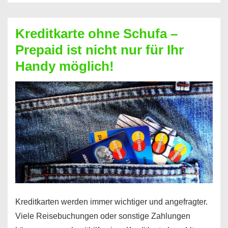
Schufa
–
Kreditkarte ohne Schufa –
Neueröffnung
Prepaid ist nicht nur für Ihr
trotz
Handy möglich!
Schufaeintrag
möglich
Kreditkarten werden immer wichtiger und angefragter.
Viele Reisebuchungen oder sonstige Zahlungen