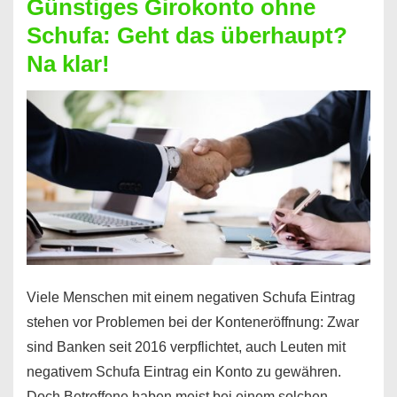
Günstiges Girokonto ohne
dabei
Schufa: Geht das überhaupt?
profitieren
Na klar!
–
So
funktioniert’s
Viele Menschen mit einem negativen Schufa Eintrag
stehen vor Problemen bei der Konteneröffnung: Zwar
sind Banken seit 2016 verpflichtet, auch Leuten mit
negativem Schufa Eintrag ein Konto zu gewähren.
Doch Betroffene haben meist bei einem solchen