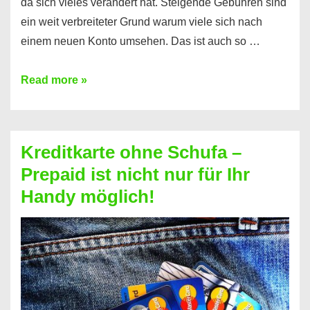
da sich vieles verändert hat. Steigende Gebühren sind
ein weit verbreiteter Grund warum viele sich nach
einem neuen Konto umsehen. Das ist auch so …
Konto
Read more »
ohne
Schufa
–
Kreditkarte ohne Schufa –
Neueröffnung
Prepaid ist nicht nur für Ihr
trotz
Handy möglich!
Schufaeintrag
möglich