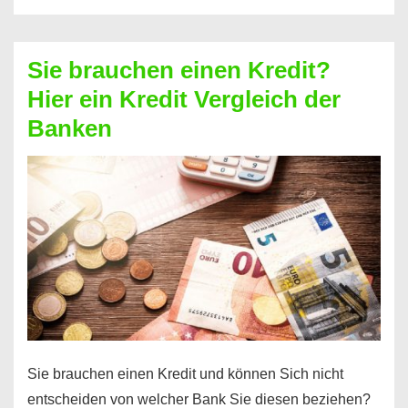
eine
größere
Sie brauchen einen Kredit?
Summe
Hier ein Kredit Vergleich der
Geld?
Banken
Hier
einen
10000
Euro
Kredit
finden
Sie brauchen einen Kredit und können Sich nicht
entscheiden von welcher Bank Sie diesen beziehen?