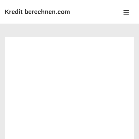
↓
Kredit berechnen.com
Zum
MEN
Inhalt
Main
Navigation