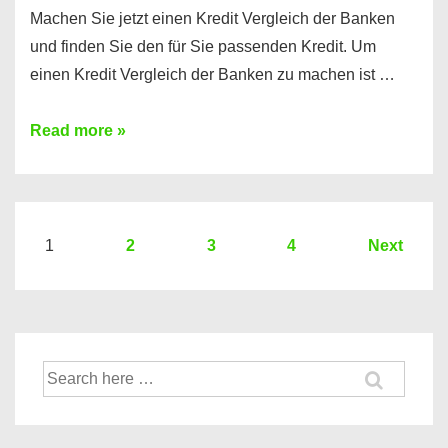
Machen Sie jetzt einen Kredit Vergleich der Banken
und finden Sie den für Sie passenden Kredit. Um
einen Kredit Vergleich der Banken zu machen ist …
Sie
Read more »
brauchen
einen
Kredit?
Hier
Seitennummerierung
1
2
3
4
Next
ein
der
Kredit
Beiträge
Vergleich
der
Suche
Banken
nach: