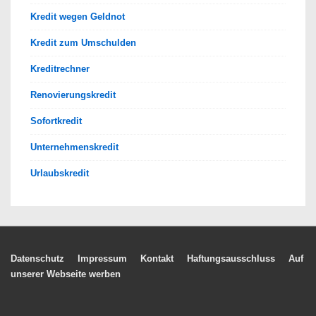
Kredit wegen Geldnot
Kredit zum Umschulden
Kreditrechner
Renovierungskredit
Sofortkredit
Unternehmenskredit
Urlaubskredit
Footer-
Datenschutz
Impressum
Kontakt
Haftungsausschluss
Auf
unserer Webseite werben
Menü