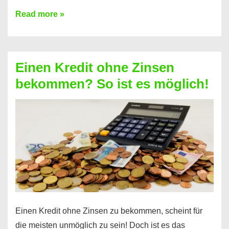
Ist
Read more »
ein
Kredit
ohne
Einen Kredit ohne Zinsen
Festvertrag
bekommen? So ist es möglich!
für
jeden
möglich?
Hier
erfahren
Sie
es
Einen Kredit ohne Zinsen zu bekommen, scheint für
die meisten unmöglich zu sein! Doch ist es das