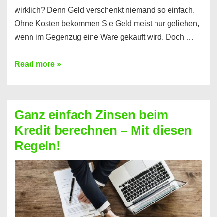
wirklich? Denn Geld verschenkt niemand so einfach.
Ohne Kosten bekommen Sie Geld meist nur geliehen,
wenn im Gegenzug eine Ware gekauft wird. Doch …
Einen
Read more »
Kredit
ohne
Zinsen
Ganz einfach Zinsen beim
bekommen?
Kredit berechnen – Mit diesen
So
Regeln!
ist
es
möglich!