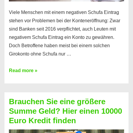
Viele Menschen mit einem negativen Schufa Eintrag
stehen vor Problemen bei der Konteneröffnung: Zwar
sind Banken seit 2016 verpflichtet, auch Leuten mit
negativem Schufa Eintrag ein Konto zu gewähren.
Doch Betroffene haben meist bei einem solchen
Girokonto ohne Schufa nur …
Günstiges
Read more »
Girokonto
ohne
Schufa:
Brauchen Sie eine größere
Geht
Summe Geld? Hier einen 10000
das
Euro Kredit finden
überhaupt?
Na