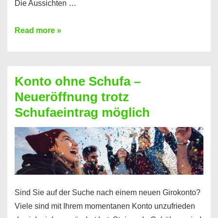
Die Aussichten …
Mit
Read more »
diesen
Möglichkeiten
erhalten
Konto ohne Schufa –
Sie
Neueröffnung trotz
einen
Schufaeintrag möglich
Kredit
ohne
Einkommensnachweis
Sind Sie auf der Suche nach einem neuen Girokonto?
Viele sind mit Ihrem momentanen Konto unzufrieden