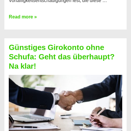
Vorfälligkeitsentschädigungen fest, die diese …
Kredit
Read more »
vorzeitig
ablösen
und
Günstiges Girokonto ohne
dabei
Schufa: Geht das überhaupt?
profitieren
Na klar!
–
So
funktioniert’s