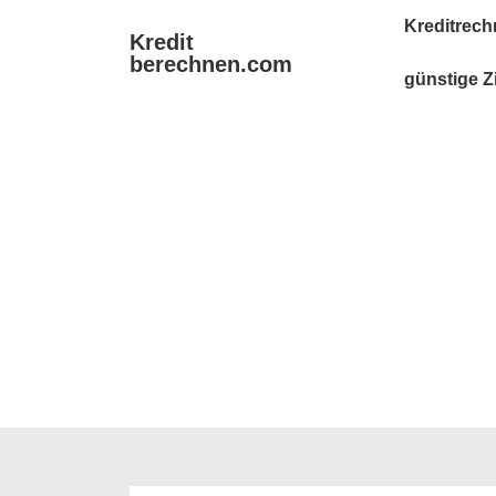
↓
Main
Kreditrech
Kredit
Zum
Navigation
berechnen.com
Inhalt
günstige Z