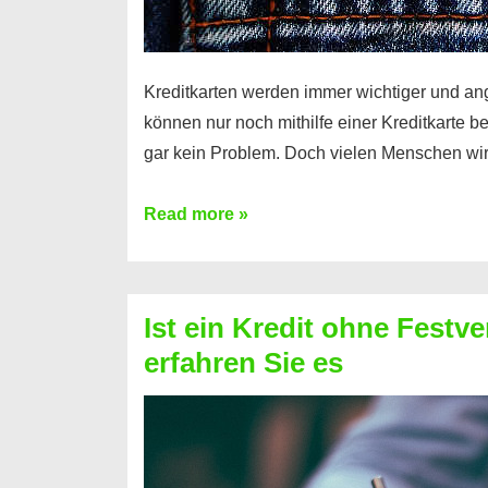
Kreditkarten werden immer wichtiger und an
können nur noch mithilfe einer Kreditkarte be
gar kein Problem. Doch vielen Menschen wir
Kreditkarte
Read more »
ohne
Schufa
–
Ist ein Kredit ohne Festve
Prepaid
erfahren Sie es
ist
nicht
nur
für
Ihr