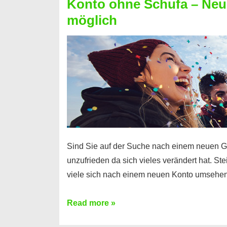
Konto ohne Schufa – Neue
Sie
möglich
einen
Kredit
ohne
Einkommensnachweis
Sind Sie auf der Suche nach einem neuen G
unzufrieden da sich vieles verändert hat. S
viele sich nach einem neuen Konto umsehen
Konto
Read more »
ohne