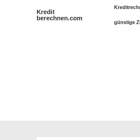
↓
Main
Kreditrech
Kredit
Zum
Navigation
berechnen.com
Inhalt
günstige Z