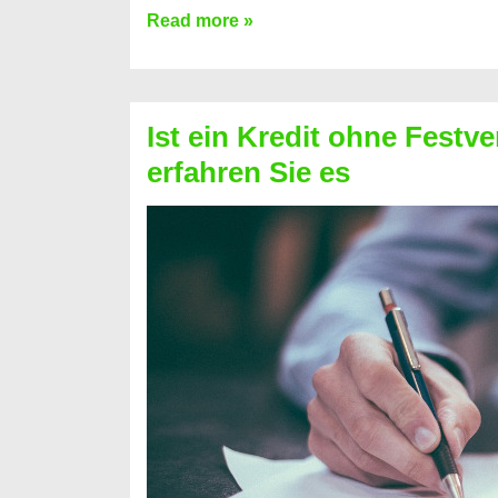
Kreditkarte
Read more »
ohne
Schufa
–
Ist ein Kredit ohne Festve
Prepaid
erfahren Sie es
ist
nicht
nur
für
Ihr
Handy
möglich!