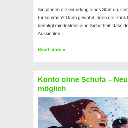
Sie planen die Gründung eines Start-up, sind
Einkommen? Dann gewährt Ihnen die Bank 
benötigt mindestens eine Sicherheit, dass 
Aussichten …
Mit
Read more »
diesen
Möglichkeiten
erhalten
Konto ohne Schufa – Neue
Sie
möglich
einen
Kredit
ohne
Einkommensnachweis