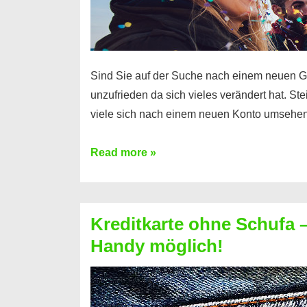
Sind Sie auf der Suche nach einem neuen G
unzufrieden da sich vieles verändert hat. S
viele sich nach einem neuen Konto umsehen
Konto
Read more »
ohne
Schufa
–
Kreditkarte ohne Schufa – 
Neueröffnung
Handy möglich!
trotz
Schufaeintrag
möglich