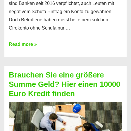
sind Banken seit 2016 verpflichtet, auch Leuten mit
negativem Schufa Eintrag ein Konto zu gewähren.
Doch Betroffene haben meist bei einem solchen
Girokonto ohne Schufa nur …
Günstiges
Read more »
Girokonto
ohne
Schufa:
Brauchen Sie eine größere
Geht
Summe Geld? Hier einen 10000
das
Euro Kredit finden
überhaupt?
Na
klar!