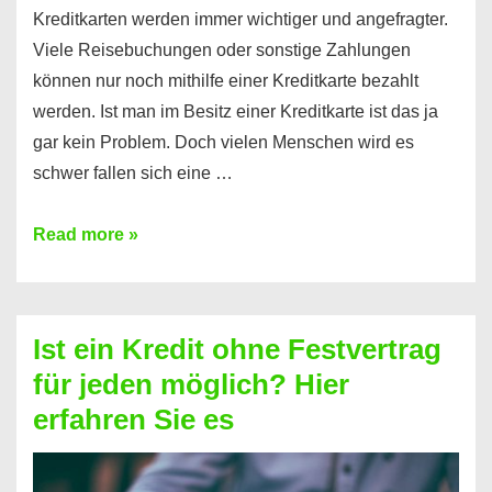
Kreditkarten werden immer wichtiger und angefragter.
Viele Reisebuchungen oder sonstige Zahlungen
können nur noch mithilfe einer Kreditkarte bezahlt
werden. Ist man im Besitz einer Kreditkarte ist das ja
gar kein Problem. Doch vielen Menschen wird es
schwer fallen sich eine …
Kreditkarte
Read more »
ohne
Schufa
–
Ist ein Kredit ohne Festvertrag
Prepaid
für jeden möglich? Hier
ist
erfahren Sie es
nicht
nur
für