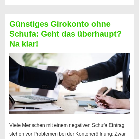
ablösen
und
Günstiges Girokonto ohne
dabei
Schufa: Geht das überhaupt?
profitieren
Na klar!
–
So
funktioniert’s
Viele Menschen mit einem negativen Schufa Eintrag
stehen vor Problemen bei der Konteneröffnung: Zwar