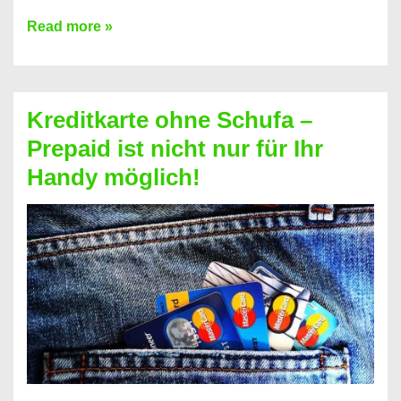
Konto
Read more »
ohne
Schufa
–
Kreditkarte ohne Schufa –
Neueröffnung
Prepaid ist nicht nur für Ihr
trotz
Handy möglich!
Schufaeintrag
möglich