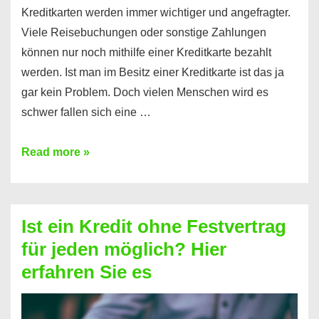
Kreditkarten werden immer wichtiger und angefragter.
Viele Reisebuchungen oder sonstige Zahlungen
können nur noch mithilfe einer Kreditkarte bezahlt
werden. Ist man im Besitz einer Kreditkarte ist das ja
gar kein Problem. Doch vielen Menschen wird es
schwer fallen sich eine …
Kreditkarte
Read more »
ohne
Schufa
–
Ist ein Kredit ohne Festvertrag
Prepaid
für jeden möglich? Hier
ist
erfahren Sie es
nicht
nur
für