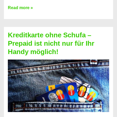
Konto
Read more »
ohne
Schufa
–
Kreditkarte ohne Schufa –
Neueröffnung
Prepaid ist nicht nur für Ihr
trotz
Handy möglich!
Schufaeintrag
möglich