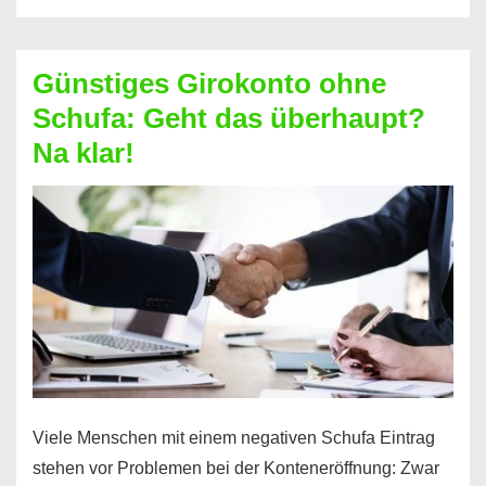
ablösen
und
Günstiges Girokonto ohne
dabei
Schufa: Geht das überhaupt?
profitieren
Na klar!
–
So
funktioniert’s
Viele Menschen mit einem negativen Schufa Eintrag
stehen vor Problemen bei der Konteneröffnung: Zwar