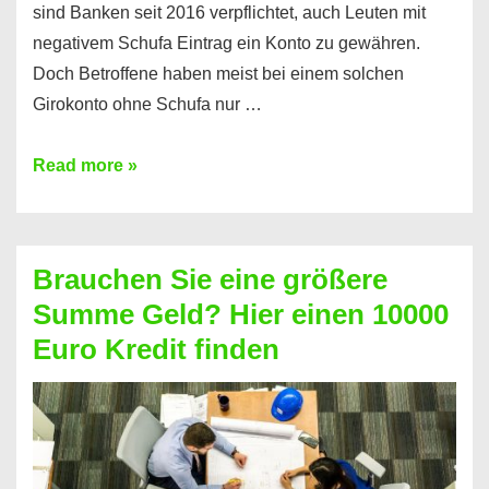
sind Banken seit 2016 verpflichtet, auch Leuten mit
negativem Schufa Eintrag ein Konto zu gewähren.
Doch Betroffene haben meist bei einem solchen
Girokonto ohne Schufa nur …
Günstiges
Read more »
Girokonto
ohne
Schufa:
Brauchen Sie eine größere
Geht
Summe Geld? Hier einen 10000
das
Euro Kredit finden
überhaupt?
Na
klar!