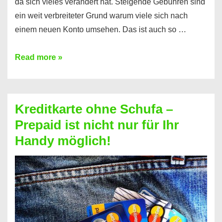
da sich vieles verändert hat. Steigende Gebühren sind
ein weit verbreiteter Grund warum viele sich nach
einem neuen Konto umsehen. Das ist auch so …
Konto
Read more »
ohne
Schufa
–
Kreditkarte ohne Schufa –
Neueröffnung
Prepaid ist nicht nur für Ihr
trotz
Handy möglich!
Schufaeintrag
möglich