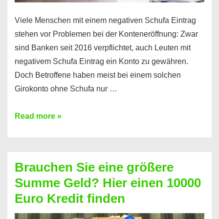
Viele Menschen mit einem negativen Schufa Eintrag
stehen vor Problemen bei der Konteneröffnung: Zwar
sind Banken seit 2016 verpflichtet, auch Leuten mit
negativem Schufa Eintrag ein Konto zu gewähren.
Doch Betroffene haben meist bei einem solchen
Girokonto ohne Schufa nur …
Günstiges
Read more »
Girokonto
ohne
Schufa:
Brauchen Sie eine größere
Geht
Summe Geld? Hier einen 10000
das
Euro Kredit finden
überhaupt?
Na