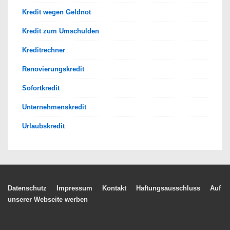
Kredit wegen Geldnot
Kredit zum Umschulden
Kreditrechner
Renovierungskredit
Sofortkredit
Unternehmenskredit
Urlaubskredit
Footer-
Datenschutz
Impressum
Kontakt
Haftungsausschluss
Auf
unserer Webseite werben
Menü