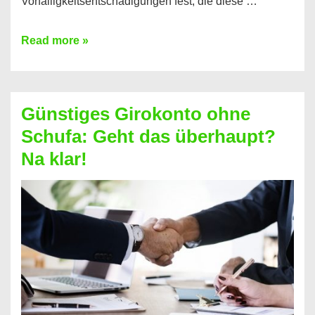
Vorfälligkeitsentschädigungen fest, die diese …
Kredit
Read more »
vorzeitig
ablösen
und
Günstiges Girokonto ohne
dabei
Schufa: Geht das überhaupt?
profitieren
Na klar!
–
So
funktioniert’s