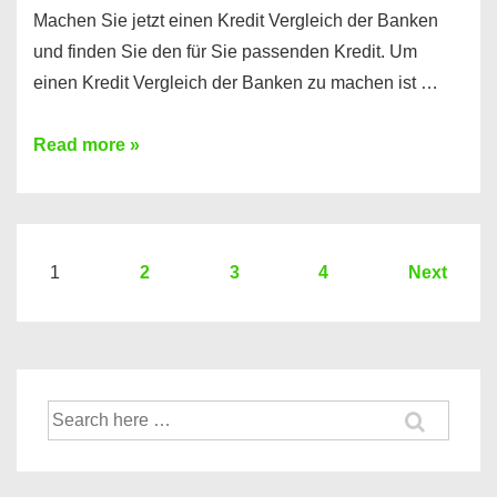
Machen Sie jetzt einen Kredit Vergleich der Banken
und finden Sie den für Sie passenden Kredit. Um
einen Kredit Vergleich der Banken zu machen ist …
Sie
Read more »
brauchen
einen
Kredit?
Hier
Seitennummerierung
1
2
3
4
Next
ein
der
Kredit
Beiträge
Vergleich
der
Suche
Banken
nach: