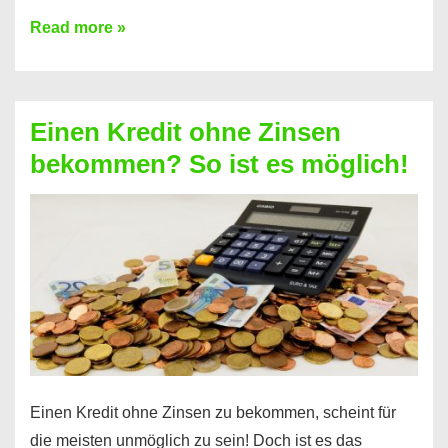
Ist
Read more »
ein
Kredit
ohne
Einen Kredit ohne Zinsen
Festvertrag
bekommen? So ist es möglich!
für
jeden
möglich?
Hier
erfahren
Sie
es
Einen Kredit ohne Zinsen zu bekommen, scheint für
die meisten unmöglich zu sein! Doch ist es das