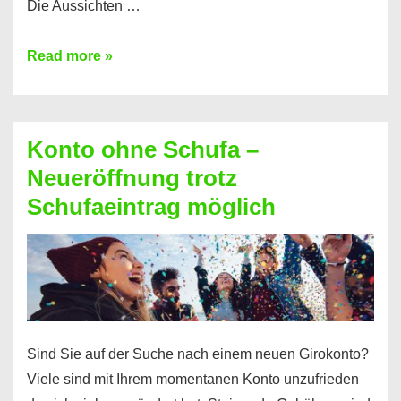
Die Aussichten …
Mit
Read more »
diesen
Möglichkeiten
erhalten
Konto ohne Schufa –
Sie
Neueröffnung trotz
einen
Schufaeintrag möglich
Kredit
ohne
Einkommensnachweis
Sind Sie auf der Suche nach einem neuen Girokonto?
Viele sind mit Ihrem momentanen Konto unzufrieden