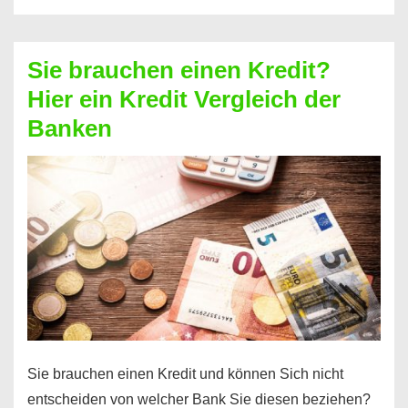
eine
größere
Sie brauchen einen Kredit?
Summe
Hier ein Kredit Vergleich der
Geld?
Banken
Hier
einen
10000
Euro
Kredit
finden
Sie brauchen einen Kredit und können Sich nicht
entscheiden von welcher Bank Sie diesen beziehen?