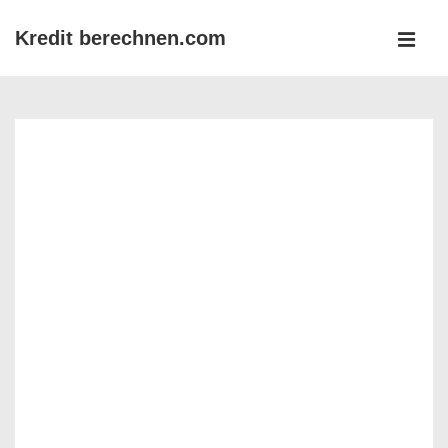
↓
Kredit berechnen.com
Zum
MEN
Inhalt
Main
Navigation