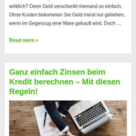
wirklich? Denn Geld verschenkt niemand so einfach.
Ohne Kosten bekommen Sie Geld meist nur geliehen,
wenn im Gegenzug eine Ware gekauft wird. Doch …
Einen
Read more »
Kredit
ohne
Zinsen
Ganz einfach Zinsen beim
bekommen?
Kredit berechnen – Mit diesen
So
Regeln!
ist
es
möglich!