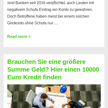
sind Banken seit 2016 verpflichtet, auch Leuten mit
negativem Schufa Eintrag ein Konto zu gewähren.
Doch Betroffene haben meist bei einem solchen
Girokonto ohne Schufa nur …
Günstiges
Read more »
Girokonto
ohne
Schufa:
Brauchen Sie eine größere
Geht
Summe Geld? Hier einen 10000
das
Euro Kredit finden
überhaupt?
Na
klar!