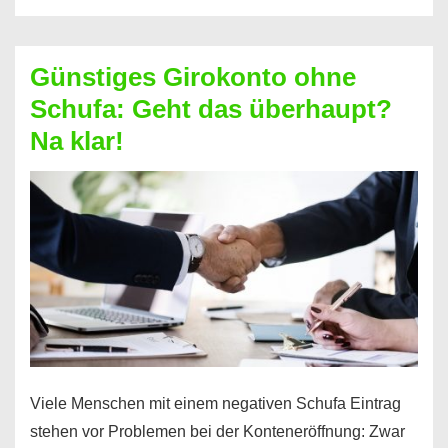
ablösen
und
Günstiges Girokonto ohne
dabei
Schufa: Geht das überhaupt?
profitieren
Na klar!
–
So
funktioniert’s
Viele Menschen mit einem negativen Schufa Eintrag
stehen vor Problemen bei der Konteneröffnung: Zwar