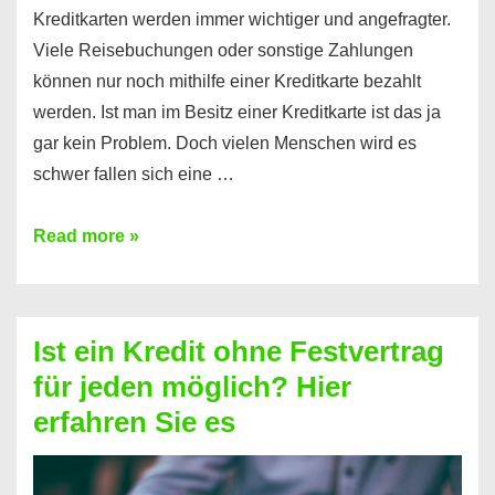
Kreditkarten werden immer wichtiger und angefragter.
Viele Reisebuchungen oder sonstige Zahlungen
können nur noch mithilfe einer Kreditkarte bezahlt
werden. Ist man im Besitz einer Kreditkarte ist das ja
gar kein Problem. Doch vielen Menschen wird es
schwer fallen sich eine …
Kreditkarte
Read more »
ohne
Schufa
–
Ist ein Kredit ohne Festvertrag
Prepaid
für jeden möglich? Hier
ist
erfahren Sie es
nicht
nur
für