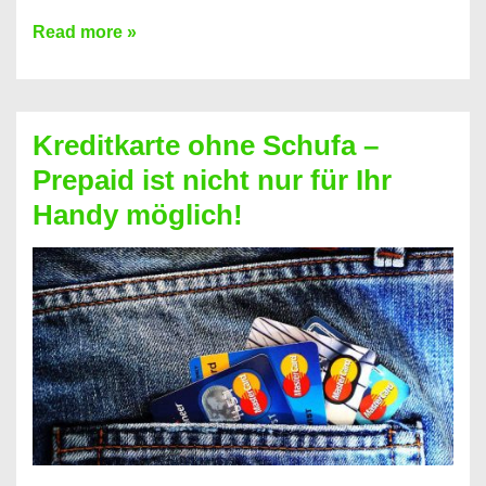
Konto
Read more »
ohne
Schufa
–
Kreditkarte ohne Schufa –
Neueröffnung
Prepaid ist nicht nur für Ihr
trotz
Handy möglich!
Schufaeintrag
möglich