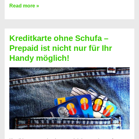
Konto
Read more »
ohne
Schufa
–
Kreditkarte ohne Schufa –
Neueröffnung
Prepaid ist nicht nur für Ihr
trotz
Handy möglich!
Schufaeintrag
möglich