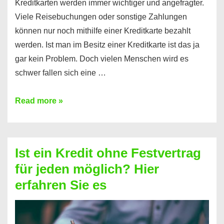
Kreditkarten werden immer wichtiger und angefragter.
Viele Reisebuchungen oder sonstige Zahlungen
können nur noch mithilfe einer Kreditkarte bezahlt
werden. Ist man im Besitz einer Kreditkarte ist das ja
gar kein Problem. Doch vielen Menschen wird es
schwer fallen sich eine …
Kreditkarte
Read more »
ohne
Schufa
–
Ist ein Kredit ohne Festvertrag
Prepaid
für jeden möglich? Hier
ist
erfahren Sie es
nicht
nur
für