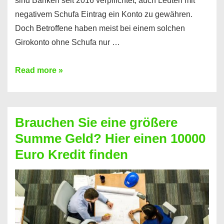
sind Banken seit 2016 verpflichtet, auch Leuten mit
negativem Schufa Eintrag ein Konto zu gewähren.
Doch Betroffene haben meist bei einem solchen
Girokonto ohne Schufa nur …
Günstiges
Read more »
Girokonto
ohne
Schufa:
Brauchen Sie eine größere
Geht
Summe Geld? Hier einen 10000
das
Euro Kredit finden
überhaupt?
Na
klar!