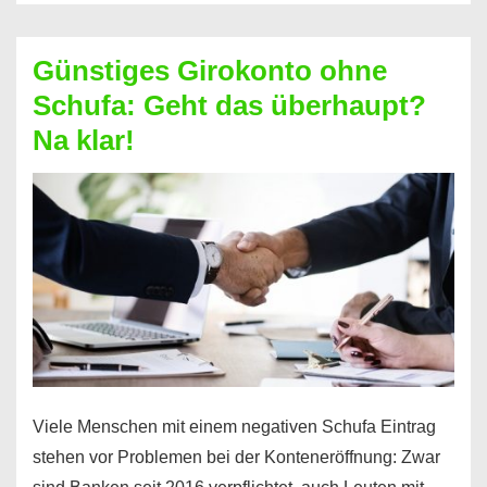
ablösen
und
Günstiges Girokonto ohne
dabei
Schufa: Geht das überhaupt?
profitieren
Na klar!
–
So
funktioniert’s
Viele Menschen mit einem negativen Schufa Eintrag
stehen vor Problemen bei der Konteneröffnung: Zwar