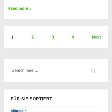
Sie
Read more »
brauchen
einen
Kredit?
Hier
Seitennummerierung
1
2
3
4
Next
ein
der
Kredit
Beiträge
Vergleich
der
Suche
Banken
nach:
FÜR SIE SORTIERT
Allgemein