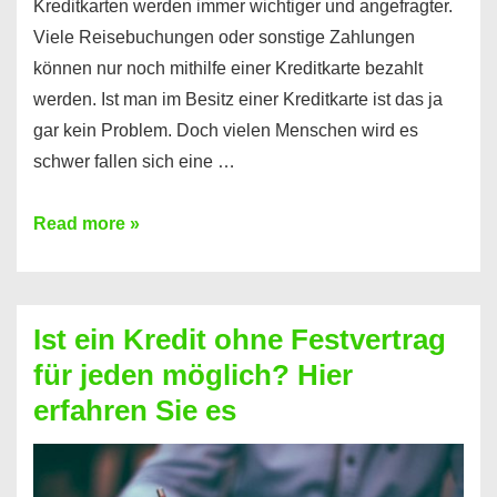
Kreditkarten werden immer wichtiger und angefragter.
Viele Reisebuchungen oder sonstige Zahlungen
können nur noch mithilfe einer Kreditkarte bezahlt
werden. Ist man im Besitz einer Kreditkarte ist das ja
gar kein Problem. Doch vielen Menschen wird es
schwer fallen sich eine …
Kreditkarte
Read more »
ohne
Schufa
–
Ist ein Kredit ohne Festvertrag
Prepaid
für jeden möglich? Hier
ist
erfahren Sie es
nicht
nur
für