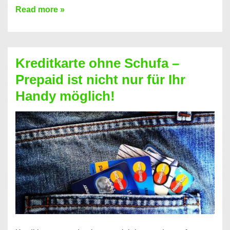
Konto
Read more »
ohne
Schufa
–
Kreditkarte ohne Schufa –
Neueröffnung
Prepaid ist nicht nur für Ihr
trotz
Handy möglich!
Schufaeintrag
möglich