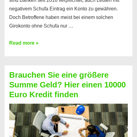
sind Banken seit 2016 verpflichtet, auch Leuten mit
negativem Schufa Eintrag ein Konto zu gewähren.
Doch Betroffene haben meist bei einem solchen
Girokonto ohne Schufa nur …
Günstiges
Read more »
Girokonto
ohne
Schufa:
Brauchen Sie eine größere
Geht
Summe Geld? Hier einen 10000
das
Euro Kredit finden
überhaupt?
Na
klar!