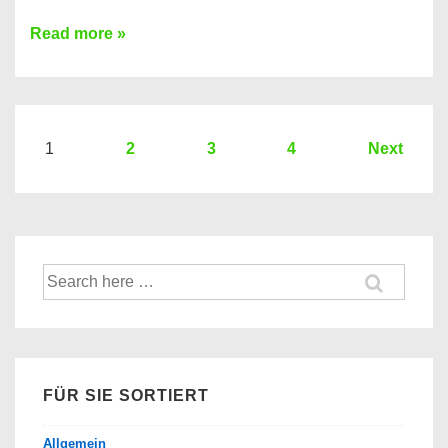
Sie
Read more »
brauchen
einen
Kredit?
Hier
Seitennummerierung
1
2
3
4
Next
ein
der
Kredit
Beiträge
Vergleich
der
Suche
Banken
nach:
FÜR SIE SORTIERT
Allgemein