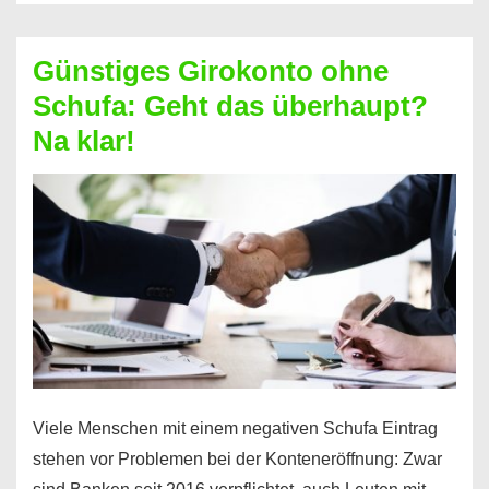
ablösen
und
Günstiges Girokonto ohne
dabei
Schufa: Geht das überhaupt?
profitieren
Na klar!
–
So
funktioniert’s
Viele Menschen mit einem negativen Schufa Eintrag
stehen vor Problemen bei der Konteneröffnung: Zwar