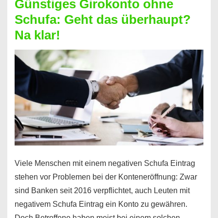
Günstiges Girokonto ohne
dabei
Schufa: Geht das überhaupt?
profitieren
Na klar!
–
So
funktioniert’s
Viele Menschen mit einem negativen Schufa Eintrag
stehen vor Problemen bei der Konteneröffnung: Zwar
sind Banken seit 2016 verpflichtet, auch Leuten mit
negativem Schufa Eintrag ein Konto zu gewähren.
Doch Betroffene haben meist bei einem solchen