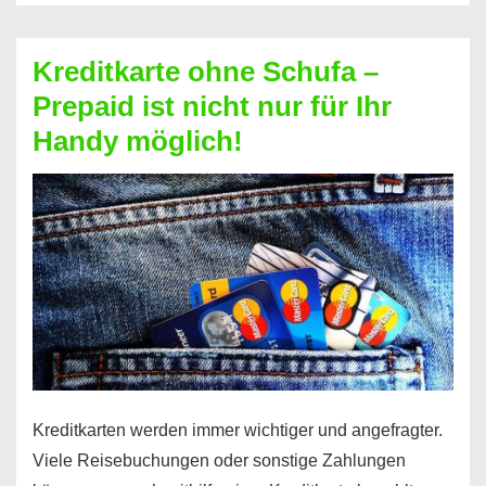
Schufa
–
Kreditkarte ohne Schufa –
Neueröffnung
Prepaid ist nicht nur für Ihr
trotz
Handy möglich!
Schufaeintrag
möglich
Kreditkarten werden immer wichtiger und angefragter.
Viele Reisebuchungen oder sonstige Zahlungen