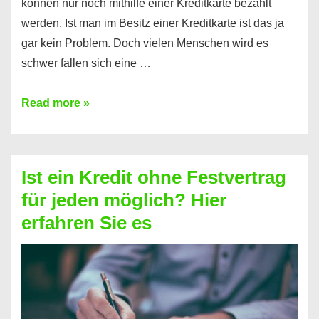
können nur noch mithilfe einer Kreditkarte bezahlt
werden. Ist man im Besitz einer Kreditkarte ist das ja
gar kein Problem. Doch vielen Menschen wird es
schwer fallen sich eine …
Kreditkarte
Read more »
ohne
Schufa
–
Ist ein Kredit ohne Festvertrag
Prepaid
für jeden möglich? Hier
ist
erfahren Sie es
nicht
nur
für
Ihr
Handy