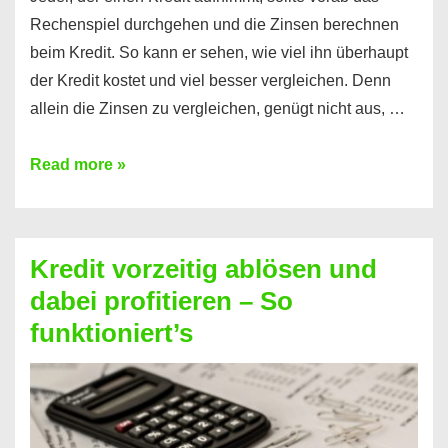
Rechenspiel durchgehen und die Zinsen berechnen
beim Kredit. So kann er sehen, wie viel ihn überhaupt
der Kredit kostet und viel besser vergleichen. Denn
allein die Zinsen zu vergleichen, genügt nicht aus, …
Ganz
Read more »
einfach
Zinsen
beim
Kredit vorzeitig ablösen und
Kredit
dabei profitieren – So
berechnen
funktioniert’s
–
Mit
diesen
Regeln!