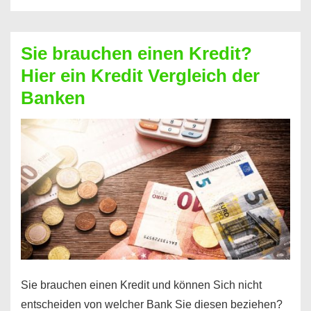
eine
größere
Sie brauchen einen Kredit?
Summe
Hier ein Kredit Vergleich der
Geld?
Banken
Hier
einen
10000
Euro
Kredit
finden
Sie brauchen einen Kredit und können Sich nicht
entscheiden von welcher Bank Sie diesen beziehen?