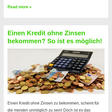
Ist
Read more »
ein
Kredit
ohne
Einen Kredit ohne Zinsen
Festvertrag
bekommen? So ist es möglich!
für
jeden
möglich?
Hier
erfahren
Sie
es
Einen Kredit ohne Zinsen zu bekommen, scheint für
die meisten unmöglich zu sein! Doch ist es das