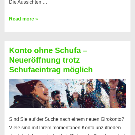
Die Aussichten …
Mit
Read more »
diesen
Möglichkeiten
erhalten
Konto ohne Schufa –
Sie
Neueröffnung trotz
einen
Schufaeintrag möglich
Kredit
ohne
Einkommensnachweis
Sind Sie auf der Suche nach einem neuen Girokonto?
Viele sind mit Ihrem momentanen Konto unzufrieden