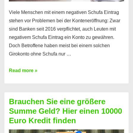
Viele Menschen mit einem negativen Schufa Eintrag
stehen vor Problemen bei der Konteneröffnung: Zwar
sind Banken seit 2016 verpflichtet, auch Leuten mit
negativem Schufa Eintrag ein Konto zu gewähren.
Doch Betroffene haben meist bei einem solchen
Girokonto ohne Schufa nur …
Günstiges
Read more »
Girokonto
ohne
Schufa:
Brauchen Sie eine größere
Geht
Summe Geld? Hier einen 10000
das
Euro Kredit finden
überhaupt?
Na