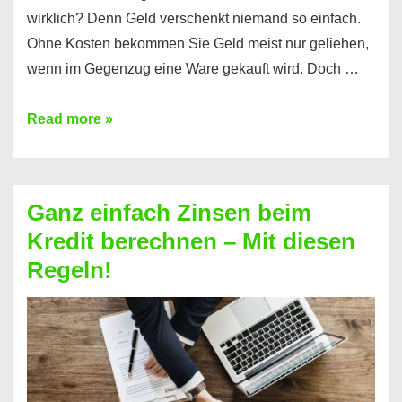
wirklich? Denn Geld verschenkt niemand so einfach.
Ohne Kosten bekommen Sie Geld meist nur geliehen,
wenn im Gegenzug eine Ware gekauft wird. Doch …
Einen
Read more »
Kredit
ohne
Zinsen
Ganz einfach Zinsen beim
bekommen?
Kredit berechnen – Mit diesen
So
Regeln!
ist
es
möglich!