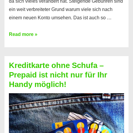
da sich vieles verändert hat. Steigende Gebühren sind
ein weit verbreiteter Grund warum viele sich nach
einem neuen Konto umsehen. Das ist auch so …
Konto
Read more »
ohne
Schufa
–
Kreditkarte ohne Schufa –
Neueröffnung
Prepaid ist nicht nur für Ihr
trotz
Handy möglich!
Schufaeintrag
möglich