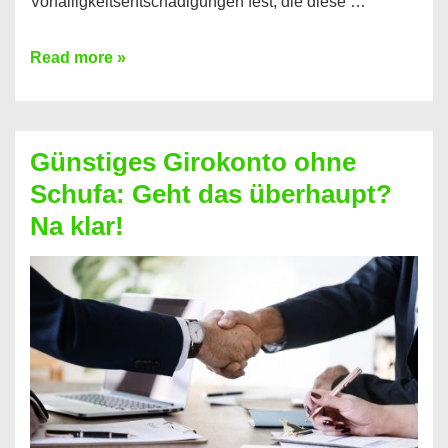
Vorfälligkeitsentschädigungen fest, die diese …
Kredit
Read more »
vorzeitig
ablösen
und
Günstiges Girokonto ohne
dabei
Schufa: Geht das überhaupt?
profitieren
Na klar!
–
So
funktioniert’s