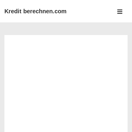
↓
Kredit berechnen.com
Zum
MEN
Inhalt
Main
Navigation