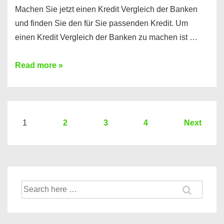
Machen Sie jetzt einen Kredit Vergleich der Banken
und finden Sie den für Sie passenden Kredit. Um
einen Kredit Vergleich der Banken zu machen ist …
Sie
Read more »
brauchen
einen
Kredit?
Hier
Seitennummerierung
1
2
3
4
Next
ein
der
Kredit
Beiträge
Vergleich
der
Suche
Banken
nach: