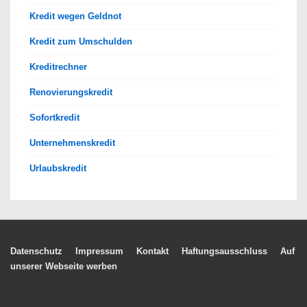
Kredit wegen Geldnot
Kredit zum Umschulden
Kreditrechner
Renovierungskredit
Sofortkredit
Unternehmenskredit
Urlaubskredit
Footer-
Datenschutz
Impressum
Kontakt
Haftungsausschluss
Auf
unserer Webseite werben
Menü