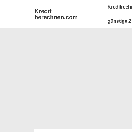
↓
Main
Kreditrech
Kredit
Zum
Navigation
berechnen.com
Inhalt
günstige Z