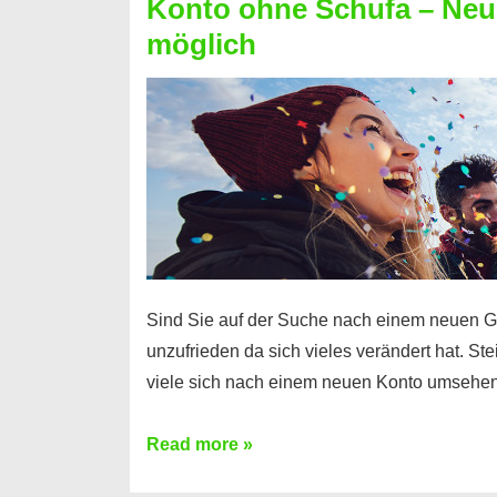
Konto ohne Schufa – Neue
Sie
möglich
einen
Kredit
ohne
Einkommensnachweis
Sind Sie auf der Suche nach einem neuen G
unzufrieden da sich vieles verändert hat. S
viele sich nach einem neuen Konto umsehen
Konto
Read more »
ohne