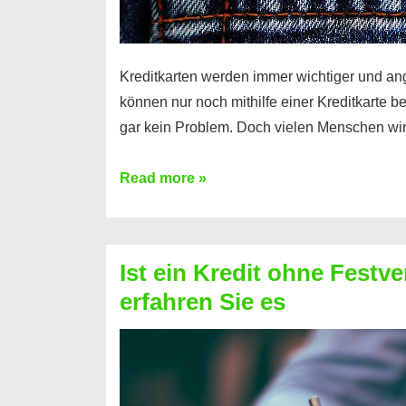
Kreditkarten werden immer wichtiger und an
können nur noch mithilfe einer Kreditkarte be
gar kein Problem. Doch vielen Menschen wir
Kreditkarte
Read more »
ohne
Schufa
–
Ist ein Kredit ohne Festve
Prepaid
erfahren Sie es
ist
nicht
nur
für
Ihr