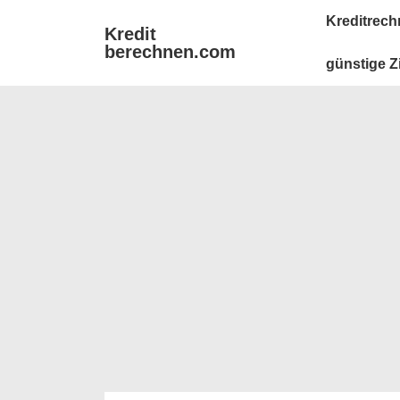
↓
Main
Kreditrech
Kredit
Zum
Navigation
berechnen.com
Inhalt
günstige Z