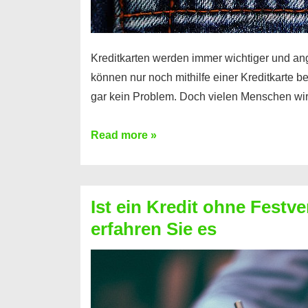
Kreditkarten werden immer wichtiger und an
können nur noch mithilfe einer Kreditkarte be
gar kein Problem. Doch vielen Menschen wir
Kreditkarte
Read more »
ohne
Schufa
–
Ist ein Kredit ohne Festve
Prepaid
erfahren Sie es
ist
nicht
nur
für
Ihr