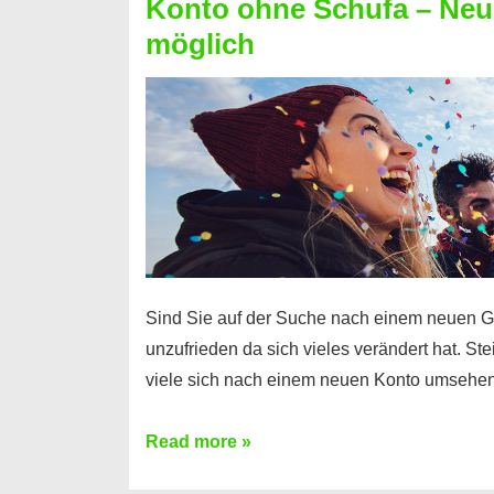
Konto ohne Schufa – Neue
Sie
möglich
einen
Kredit
ohne
Einkommensnachweis
Sind Sie auf der Suche nach einem neuen G
unzufrieden da sich vieles verändert hat. S
viele sich nach einem neuen Konto umsehen
Konto
Read more »
ohne