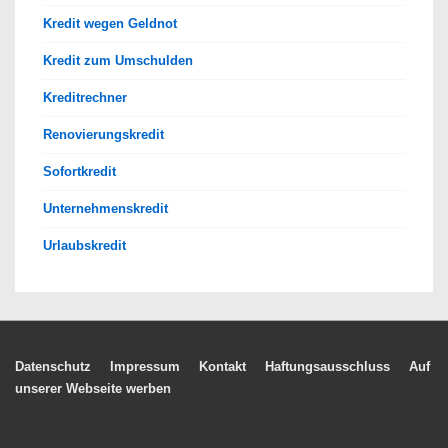
Kredit wegen Geldnot
Kredit zum Umschulden
Kreditrechner
Renovierungskredit
Sofortkredit
Unternehmenskredit
Urlaubskredit
Footer-
Datenschutz
Impressum
Kontakt
Haftungsausschluss
Auf
unserer Webseite werben
Menü