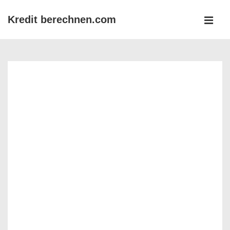
↓
Kredit berechnen.com
Zum
MEN
Inhalt
Main
Navigation