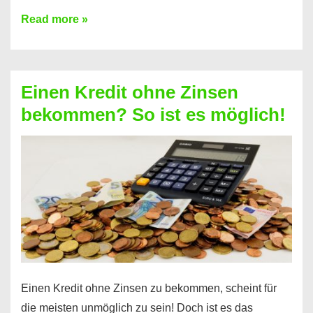
Ist
Read more »
ein
Kredit
ohne
Einen Kredit ohne Zinsen
Festvertrag
bekommen? So ist es möglich!
für
jeden
möglich?
Hier
erfahren
Sie
es
Einen Kredit ohne Zinsen zu bekommen, scheint für
die meisten unmöglich zu sein! Doch ist es das