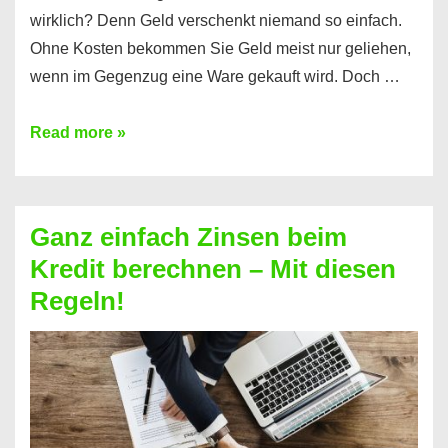
wirklich? Denn Geld verschenkt niemand so einfach.
Ohne Kosten bekommen Sie Geld meist nur geliehen,
wenn im Gegenzug eine Ware gekauft wird. Doch …
Einen
Read more »
Kredit
ohne
Zinsen
Ganz einfach Zinsen beim
bekommen?
Kredit berechnen – Mit diesen
So
Regeln!
ist
es
möglich!