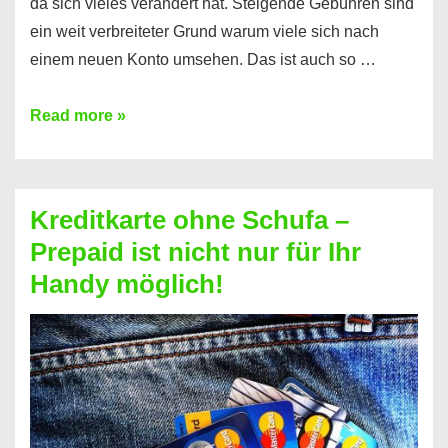
da sich vieles verändert hat. Steigende Gebühren sind
ein weit verbreiteter Grund warum viele sich nach
einem neuen Konto umsehen. Das ist auch so …
Konto
Read more »
ohne
Schufa
–
Kreditkarte ohne Schufa –
Neueröffnung
Prepaid ist nicht nur für Ihr
trotz
Handy möglich!
Schufaeintrag
möglich