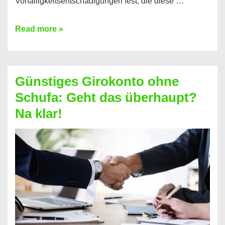
Vorfälligkeitsentschädigungen fest, die diese …
Kredit
Read more »
vorzeitig
ablösen
und
Günstiges Girokonto ohne
dabei
Schufa: Geht das überhaupt?
profitieren
Na klar!
–
So
funktioniert’s