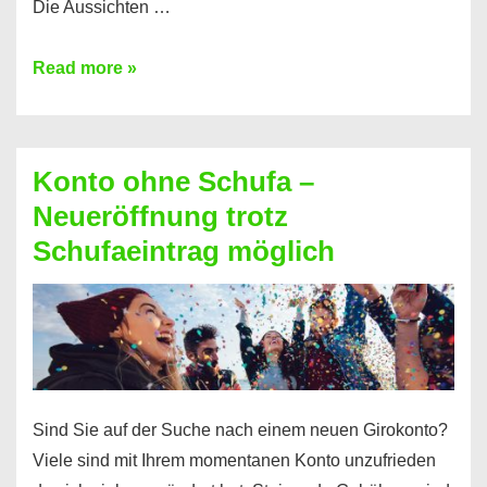
Die Aussichten …
Mit
Read more »
diesen
Möglichkeiten
erhalten
Konto ohne Schufa –
Sie
Neueröffnung trotz
einen
Schufaeintrag möglich
Kredit
ohne
Einkommensnachweis
Sind Sie auf der Suche nach einem neuen Girokonto?
Viele sind mit Ihrem momentanen Konto unzufrieden