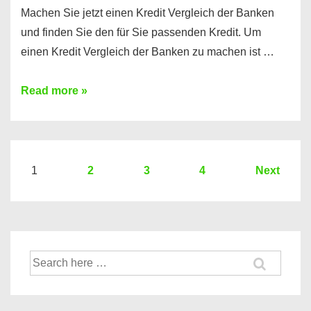
Machen Sie jetzt einen Kredit Vergleich der Banken
und finden Sie den für Sie passenden Kredit. Um
einen Kredit Vergleich der Banken zu machen ist …
Sie
Read more »
brauchen
einen
Kredit?
Hier
Seitennummerierung
1
2
3
4
Next
ein
der
Kredit
Beiträge
Vergleich
der
Suche
Banken
nach: