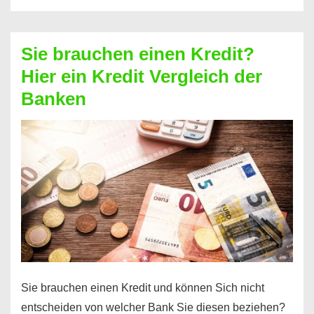
eine
größere
Sie brauchen einen Kredit?
Summe
Hier ein Kredit Vergleich der
Geld?
Banken
Hier
einen
10000
Euro
Kredit
finden
Sie brauchen einen Kredit und können Sich nicht
entscheiden von welcher Bank Sie diesen beziehen?