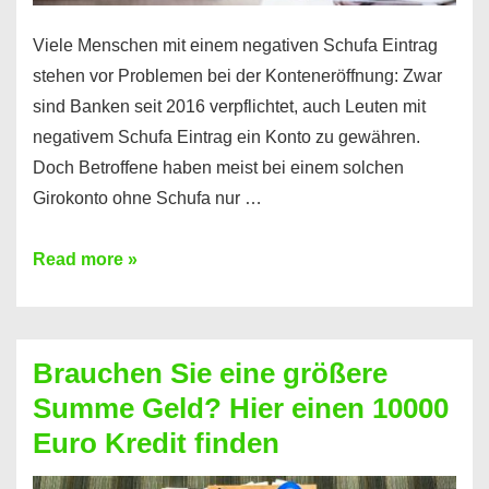
Viele Menschen mit einem negativen Schufa Eintrag
stehen vor Problemen bei der Konteneröffnung: Zwar
sind Banken seit 2016 verpflichtet, auch Leuten mit
negativem Schufa Eintrag ein Konto zu gewähren.
Doch Betroffene haben meist bei einem solchen
Girokonto ohne Schufa nur …
Günstiges
Read more »
Girokonto
ohne
Schufa:
Brauchen Sie eine größere
Geht
Summe Geld? Hier einen 10000
das
Euro Kredit finden
überhaupt?
Na