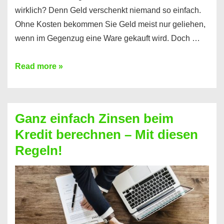
wirklich? Denn Geld verschenkt niemand so einfach.
Ohne Kosten bekommen Sie Geld meist nur geliehen,
wenn im Gegenzug eine Ware gekauft wird. Doch …
Einen
Read more »
Kredit
ohne
Zinsen
Ganz einfach Zinsen beim
bekommen?
Kredit berechnen – Mit diesen
So
Regeln!
ist
es
möglich!