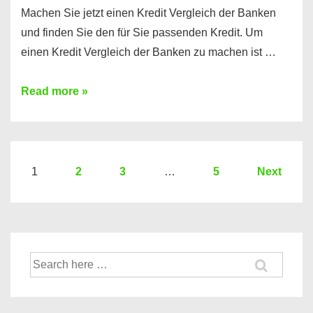
Machen Sie jetzt einen Kredit Vergleich der Banken
und finden Sie den für Sie passenden Kredit. Um
einen Kredit Vergleich der Banken zu machen ist …
Sie
Read more »
brauchen
einen
Kredit?
Hier
Seitennummerierung
1
2
3
…
5
Next
ein
der
Kredit
Beiträge
Vergleich
der
Suche
Banken
nach: