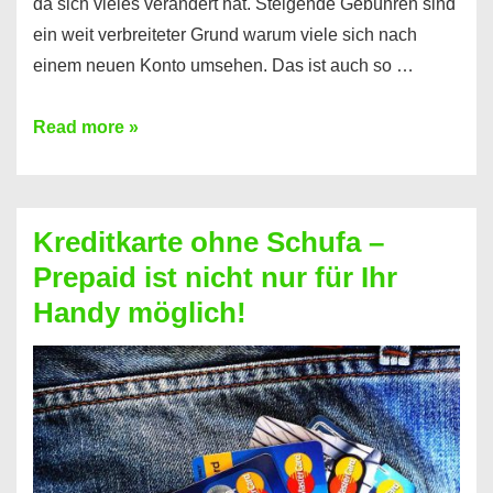
da sich vieles verändert hat. Steigende Gebühren sind
ein weit verbreiteter Grund warum viele sich nach
einem neuen Konto umsehen. Das ist auch so …
Konto
Read more »
ohne
Schufa
–
Kreditkarte ohne Schufa –
Neueröffnung
Prepaid ist nicht nur für Ihr
trotz
Handy möglich!
Schufaeintrag
möglich