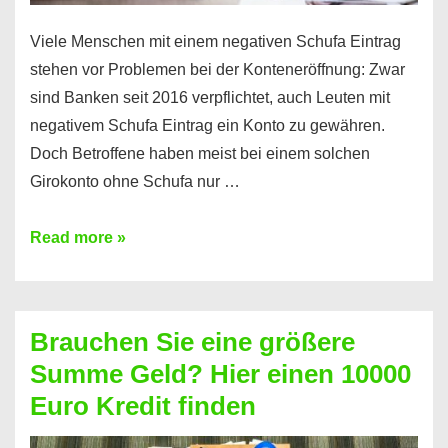
Viele Menschen mit einem negativen Schufa Eintrag
stehen vor Problemen bei der Konteneröffnung: Zwar
sind Banken seit 2016 verpflichtet, auch Leuten mit
negativem Schufa Eintrag ein Konto zu gewähren.
Doch Betroffene haben meist bei einem solchen
Girokonto ohne Schufa nur …
Günstiges
Read more »
Girokonto
ohne
Schufa:
Brauchen Sie eine größere
Geht
Summe Geld? Hier einen 10000
das
Euro Kredit finden
überhaupt?
Na