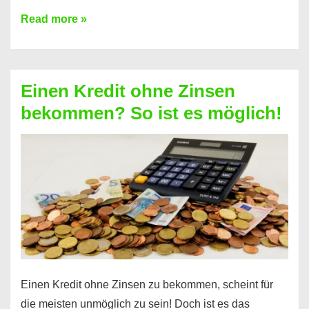
Ist
Read more »
ein
Kredit
ohne
Einen Kredit ohne Zinsen
Festvertrag
bekommen? So ist es möglich!
für
jeden
möglich?
Hier
erfahren
Sie
es
Einen Kredit ohne Zinsen zu bekommen, scheint für
die meisten unmöglich zu sein! Doch ist es das