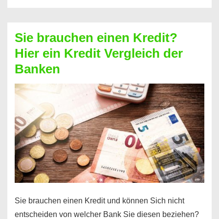
eine
größere
Sie brauchen einen Kredit?
Summe
Hier ein Kredit Vergleich der
Geld?
Banken
Hier
einen
10000
Euro
Kredit
finden
Sie brauchen einen Kredit und können Sich nicht
entscheiden von welcher Bank Sie diesen beziehen?