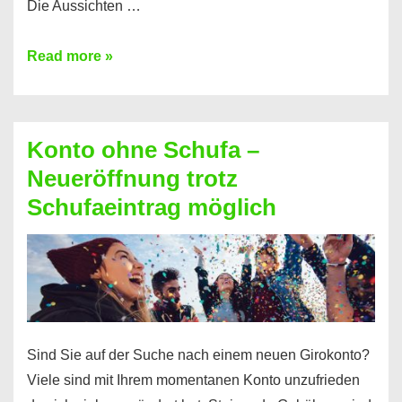
Die Aussichten …
Mit
Read more »
diesen
Möglichkeiten
erhalten
Konto ohne Schufa –
Sie
Neueröffnung trotz
einen
Schufaeintrag möglich
Kredit
ohne
Einkommensnachweis
Sind Sie auf der Suche nach einem neuen Girokonto?
Viele sind mit Ihrem momentanen Konto unzufrieden