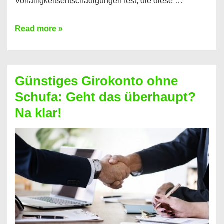
Vorfälligkeitsentschädigungen fest, die diese …
Kredit
Read more »
vorzeitig
ablösen
und
Günstiges Girokonto ohne
dabei
Schufa: Geht das überhaupt?
profitieren
Na klar!
–
So
funktioniert’s