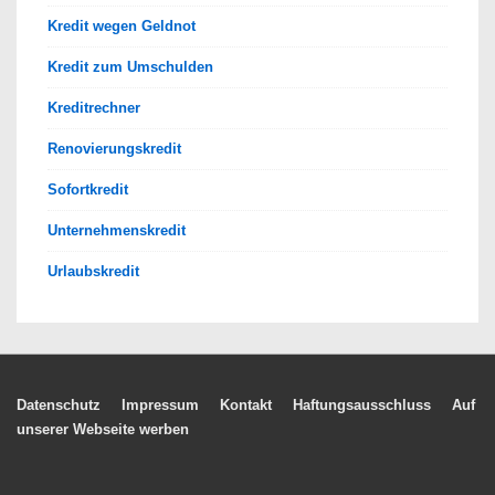
Kredit wegen Geldnot
Kredit zum Umschulden
Kreditrechner
Renovierungskredit
Sofortkredit
Unternehmenskredit
Urlaubskredit
Footer-
Datenschutz
Impressum
Kontakt
Haftungsausschluss
Auf
unserer Webseite werben
Menü