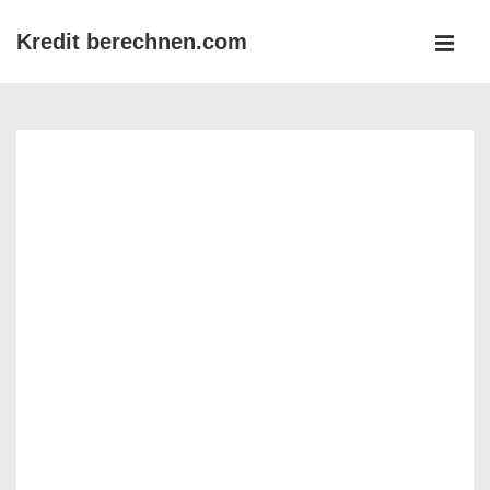
↓
Kredit berechnen.com
Zum
MEN
Inhalt
Main
Navigation