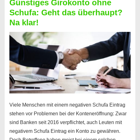
Günstiges Girokonto ohne
dabei
Schufa: Geht das überhaupt?
profitieren
Na klar!
–
So
funktioniert’s
Viele Menschen mit einem negativen Schufa Eintrag
stehen vor Problemen bei der Konteneröffnung: Zwar
sind Banken seit 2016 verpflichtet, auch Leuten mit
negativem Schufa Eintrag ein Konto zu gewähren.
Doch Betroffene haben meist bei einem solchen