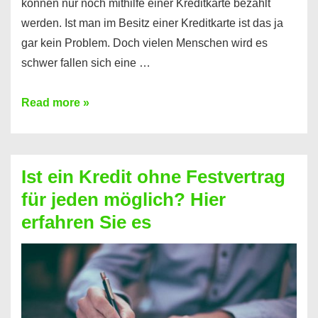
können nur noch mithilfe einer Kreditkarte bezahlt
werden. Ist man im Besitz einer Kreditkarte ist das ja
gar kein Problem. Doch vielen Menschen wird es
schwer fallen sich eine …
Kreditkarte
Read more »
ohne
Schufa
–
Ist ein Kredit ohne Festvertrag
Prepaid
für jeden möglich? Hier
ist
erfahren Sie es
nicht
nur
für
Ihr
Handy