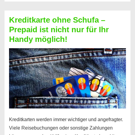
Schufa
–
Kreditkarte ohne Schufa –
Neueröffnung
Prepaid ist nicht nur für Ihr
trotz
Handy möglich!
Schufaeintrag
möglich
Kreditkarten werden immer wichtiger und angefragter.
Viele Reisebuchungen oder sonstige Zahlungen