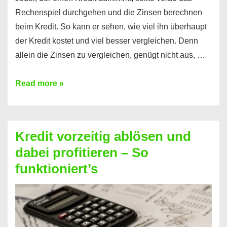
Rechenspiel durchgehen und die Zinsen berechnen
beim Kredit. So kann er sehen, wie viel ihn überhaupt
der Kredit kostet und viel besser vergleichen. Denn
allein die Zinsen zu vergleichen, genügt nicht aus, …
Ganz
Read more »
einfach
Zinsen
beim
Kredit vorzeitig ablösen und
Kredit
dabei profitieren – So
berechnen
funktioniert’s
–
Mit
diesen
Regeln!