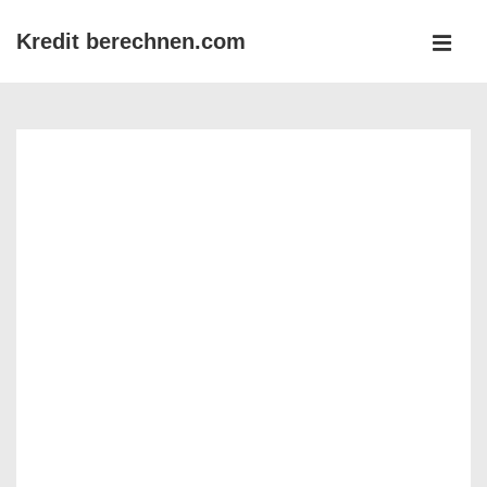
↓
Kredit berechnen.com
Zum
MEN
Inhalt
Main
Navigation