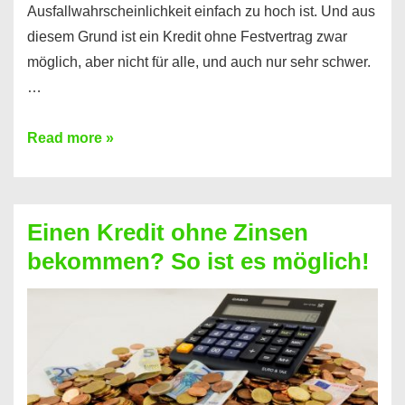
Ausfallwahrscheinlichkeit einfach zu hoch ist. Und aus
diesem Grund ist ein Kredit ohne Festvertrag zwar
möglich, aber nicht für alle, und auch nur sehr schwer.
…
Ist
Read more »
ein
Kredit
ohne
Einen Kredit ohne Zinsen
Festvertrag
bekommen? So ist es möglich!
für
jeden
möglich?
Hier
erfahren
Sie