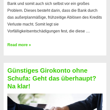
Bank und somit auch sich selbst vor ein großes
Problem. Dieses besteht darin, dass die Bank durch
das außerplanmäßige, frühzeitige Ablösen des Kredits
Verluste macht. Somit legt sie
Vorfälligkeitsentschädigungen fest, die diese …
Kredit
Read more »
vorzeitig
ablösen
und
Günstiges Girokonto ohne
dabei
Schufa: Geht das überhaupt?
profitieren
Na klar!
–
So
funktioniert’s