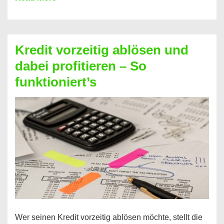
einfach
Zinsen
beim
Kredit vorzeitig ablösen und
Kredit
dabei profitieren – So
berechnen
funktioniert’s
–
Mit
diesen
Regeln!
Wer seinen Kredit vorzeitig ablösen möchte, stellt die