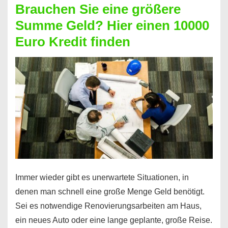
Brauchen Sie eine größere
Geht
Summe Geld? Hier einen 10000
das
Euro Kredit finden
überhaupt?
Na
klar!
Immer wieder gibt es unerwartete Situationen, in
denen man schnell eine große Menge Geld benötigt.
Sei es notwendige Renovierungsarbeiten am Haus,
ein neues Auto oder eine lange geplante, große Reise.