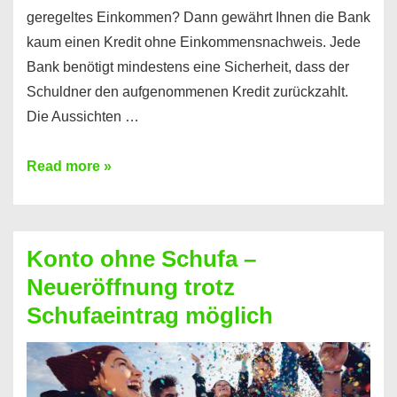
geregeltes Einkommen? Dann gewährt Ihnen die Bank
kaum einen Kredit ohne Einkommensnachweis. Jede
Bank benötigt mindestens eine Sicherheit, dass der
Schuldner den aufgenommenen Kredit zurückzahlt.
Die Aussichten …
Mit
Read more »
diesen
Möglichkeiten
erhalten
Konto ohne Schufa –
Sie
Neueröffnung trotz
einen
Schufaeintrag möglich
Kredit
ohne
Einkommensnachweis