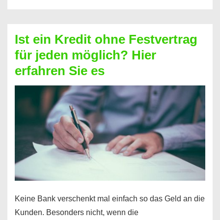
ohne
Schufa
–
Ist ein Kredit ohne Festvertrag
Prepaid
für jeden möglich? Hier
ist
erfahren Sie es
nicht
nur
für
Ihr
Handy
möglich!
Keine Bank verschenkt mal einfach so das Geld an die
Kunden. Besonders nicht, wenn die