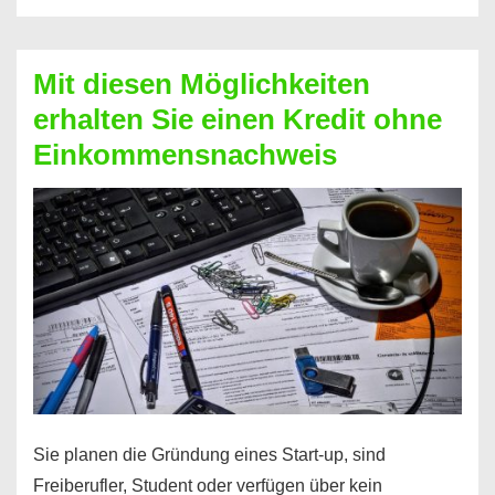
Der
Kredit
Mit diesen Möglichkeiten
für
erhalten Sie einen Kredit ohne
schnelle
Einkommensnachweis
Durchstarter
Sie planen die Gründung eines Start-up, sind
Freiberufler, Student oder verfügen über kein