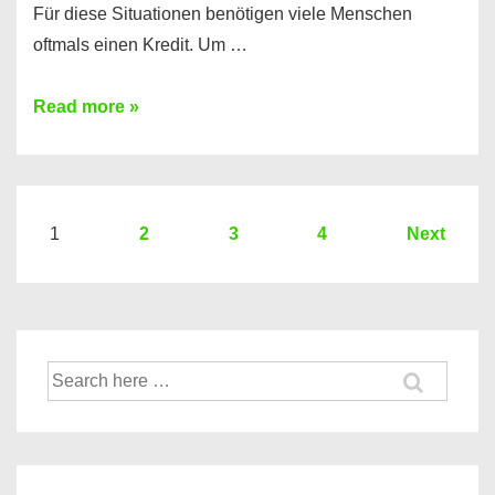
Für diese Situationen benötigen viele Menschen
oftmals einen Kredit. Um …
Brauchen
Read more »
Sie
eine
größere
Summe
Seitennummerierung
1
2
3
4
Next
Geld?
der
Hier
Beiträge
einen
10000
Suche
Euro
nach:
Kredit
finden