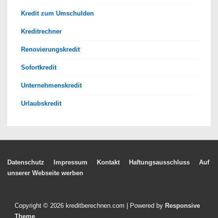
Kredit zum Umschulden
Kreditrechner
Renovierungskredit
Sofortkredit
Unternehmenskredit
Urlaubskredit
Footer-
Datenschutz
Impressum
Kontakt
Haftungsausschluss
Auf
unserer Webseite werben
Menü
Copyright © 2026
kreditberechnen.com
| Powered by
Responsive
Theme